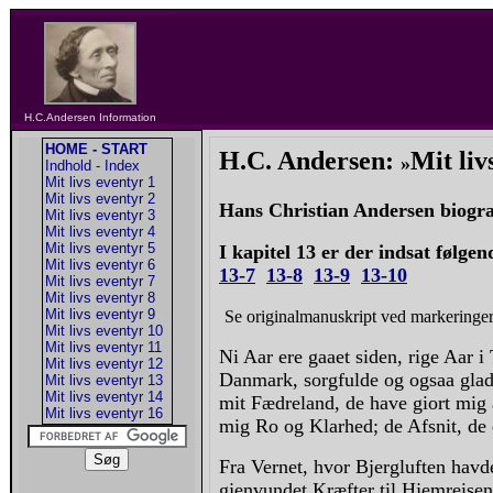
H.C.Andersen Information
HOME - START
H.C. Andersen:
Mit liv
»
Indhold - Index
Mit livs eventyr 1
Mit livs eventyr 2
Hans Christian Andersen biogr
Mit livs eventyr 3
Mit livs eventyr 4
Mit livs eventyr 5
I kapitel 13 er der indsat følgen
Mit livs eventyr 6
13-7
13-8
13-9
13-10
Mit livs eventyr 7
Mit livs eventyr 8
Mit livs eventyr 9
Se originalmanuskript ved markeringer 
Mit livs eventyr 10
Mit livs eventyr 11
Ni Aar ere gaaet siden, rige Aar i
Mit livs eventyr 12
Danmark, sorgfulde og ogsaa glade
Mit livs eventyr 13
Mit livs eventyr 14
mit Fædreland, de have giort mig
Mit livs eventyr 16
mig Ro og Klarhed; de Afsnit, de d
Fra Vernet, hvor Bjergluften havde
gjenvundet Kræfter til Hjemreisen,