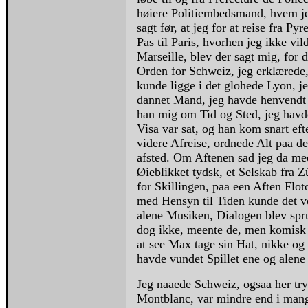
høiere Politiembedsmand, hvem jeg
sagt før, at jeg for at reise fra 
Pas til Paris, hvorhen jeg ikke vild
Marseille, blev der sagt mig, for 
Orden for Schweiz, jeg erklærede, a
kunde ligge i det glohede Lyon, je
dannet Mand, jeg havde hen
vendt
han mig om Tid og Sted, jeg havde
Visa var sat, og han kom snart eft
videre Afreise, ordnede Alt paa d
afsted. Om Aftenen sad jeg da med
Øieblikket tydsk, et Selskab fra 
for Skillingen, paa een Aften Flo
med Hensyn til Tiden kunde det ve
alene Musiken, Dialogen blev spr
dog ikke, meente de, men komisk t
at see Max tage sin Hat, nikke o
havde vundet Spillet ene og alene
Jeg naaede Schweiz, ogsaa her tr
Montblanc, var mindre end i mange 