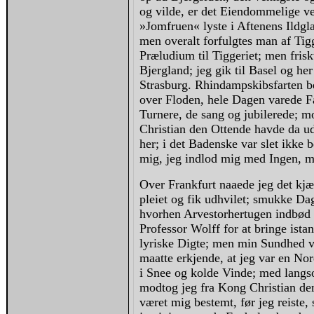
og vilde, er det Eiendommelige v
»Jomfruen« lyste i Aftenens Ildgla
men overalt forfulgtes man af Tigg
Præludium til Tiggeriet; men frisk
Bjergland; jeg gik til Basel og he
Strasburg. Rhindampskibsfarten be
over Floden, hele Dagen varede Far
Turnere, de sang og jubilerede; 
Christian den Ottende havde da uds
her; i det Badenske var slet ikke 
mig, jeg indlod mig med Ingen, me
Over Frankfurt naaede jeg det kjæ
pleiet og fik udhvilet; smukke Da
hvorhen Arvestorhertugen indbød 
Professor Wolff for at bringe ista
lyriske Digte; men min Sundhed v
maatte erkjende, at jeg var en No
i Snee og kolde Vinde; med lang
modtog jeg fra Kong Christian d
været mig bestemt, før jeg reiste,