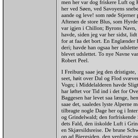
men her var dog friskere Luft og 
her ved Søen, ved Savoyens snebe
aande og leve! som røde Stjerner
Aftenen de store Blus, som Hyrde
var igjen i Chillon; Byrons Navn,
havde, siden jeg var her sidst, lid
for at faa det bort. En Englænder 
deri; havde han ogsaa her udslett
blevet udslettet. To nye Navne va
Robert Peel.
I Freiburg saae jeg den dristigst
seet, høit over Dal og Flod svæve
Vogn; i Middelalderen havde Sligt
har løftet vor Tid ind i det for O
Baggesen har levet saa længe, hen
saae det, saaledes lyste Alperne 
tilbragte nogle Dage her og i Inte
og Grindelwald; den forfriskende
dets Fald, den iiskolde Luft i Gri
en Skjærsildsreise. De brune Schw
op ad Bjergsiden, den venligste og