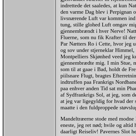
indrettede det saaledes, at kun Na
den varme Dag blev i Perpignan o
livsnærende Luft var kommen ind 
tung, stille glohed Luft omgav mig
gjennembrændt i hver Nerve! Natt
Fluerne, som nu fik Krafter til der
Par Nætters Ro i Cette, hvor jeg
og sov under stjerneklar Himmel, 
Montpelliers Skjønhed veed jeg kun
gjennembrædte mig. I min Stue, m
som til at gaae i Bad, holdt de F
piilsnare Flugt, bragtes Efterret
indtruffen paa Frankrigs Nordbane;
paa enhver anden Tid sat min Pha
af Sydfrankrigs Sol, at jeg, som 
at jeg var ligegyldig for hvad de
maatte i den fuldproppede støvslu
Mandeltræerne stode med modne F
eneste, jeg ret nød; hvile og altid
daarligt Reiseliv! Pavernes Slot h