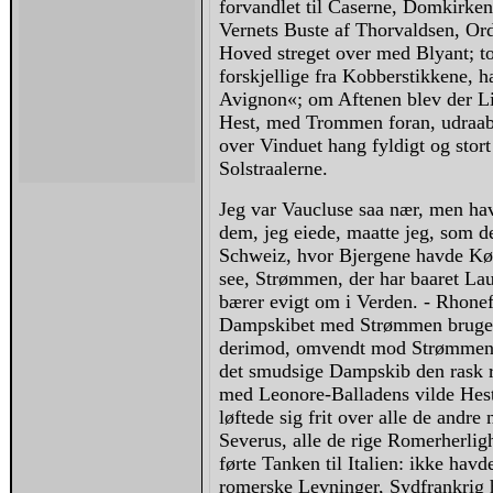
forvandlet til Caserne, Domkirken 
Vernets Buste af Thorvaldsen, Or
Hoved streget over med Blyant; to
forskjellige fra Kobberstikkene, 
Avignon«; om Aftenen blev der Li
Hest, med Trommen foran, udraab
over Vinduet hang fyldigt og sto
Solstraalerne.
Jeg var Vaucluse saa nær, men havd
dem, jeg eiede, maatte jeg, som de
Schweiz, hvor Bjergene havde Køl
see, Strømmen, der har baaret Lau
bærer evigt om i Verden. - Rhonef
Dampskibet med Strømmen bruger
derimod, omvendt mod Strømmen op
det smudsige Dampskib den rask r
med Leonore-Balladens vilde Hest
løftede sig frit over alle de and
Severus, alle de rige Romerherli
førte Tanken til Italien: ikke havd
romerske Levninger, Sydfrankrig 