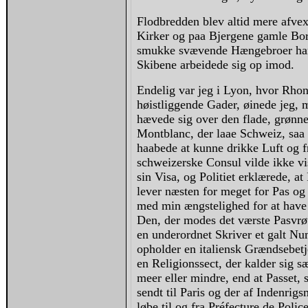
Flodbredden blev altid mere afve
Kirker og paa Bjergene gamle Bor
smukke svævende Hængebroer hang
Skibene arbeidede sig op imod.
Endelig var jeg i Lyon, hvor Rhone
høistliggende Gader, øinede jeg,
hævede sig over den flade, grønne
Montblanc, der laae Schweiz, saa 
haabede at kunne drikke Luft og f
schweizerske Consul vilde ikke vis
sin Visa, og Politiet erklærede, a
lever næsten for meget for Pas og 
med min ængstelighed for at have A
Den, der modes det værste Pasvrøv
en underordnet Skriver et galt Num
opholder en italiensk Grændsebetje
en Religionssect, der kalder sig s
meer eller mindre, end at Passet,
sendt til Paris og der af Indenrig
løbe til og fra Préfecture de Polic