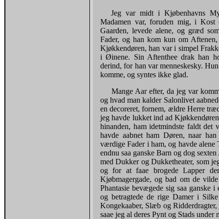
Jeg var midt i Kjøbenhavns Mys
Madamen var, foruden mig, i Kost 
Gaarden, levede alene, og græd som
Fader, og han kom kun om Aftenen, 
Kjøkkendøren, han var i simpel Frakk
i Øinene. Sin Aftenthee drak han h
derind, for han var menneskesky. Hun 
komme, og syntes ikke glad.
Mange Aar efter, da jeg var komm
og hvad man kalder Salonlivet aabnedes
en decoreret, fornem, ældre Herre træ
jeg havde lukket ind ad Kjøkkendøren,
hinanden, ham idetmindste faldt det vi
havde aabnet ham Døren, naar han 
værdige Fader i ham, og havde alene T
endnu saa ganske Barn og dog sexten 
med Dukker og Dukketheater, som jeg 
og for at faae brogede Lapper der
Kjøbmagergade, og bad om de vilde 
Phantasie bevægede sig saa ganske i d
og betragtede de rige Damer i Silke 
Kongekaaber, Slæb og Ridderdragter, 
saae jeg al deres Pynt og Stads under