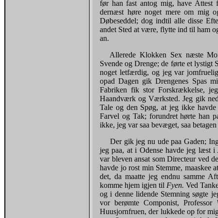
før han fast antog mig, have Attest
dernæst høre noget mere om mig o
Døbeseddel; dog indtil alle disse Ef
andet Sted at være, flytte ind til ham 
an.
Allerede Klokken Sex næste Mor
Svende og Drenge; de førte et lystigt
noget letfærdig, og jeg var jomfruelig
opad Dagen gik Drengenes Spas mig 
Fabriken fik stor Forskrækkelse, j
Haandværk og Værksted. Jeg gik ned t
Tale og den Spøg, at jeg ikke havde 
Farvel og Tak; forundret hørte han p
ikke, jeg var saa bevæget, saa betagen
Der gik jeg nu ude paa Gaden; Ing
jeg paa, at i Odense havde jeg læst i
var bleven ansat som Directeur ved d
havde jo rost min Stemme, maaskee at
det, da maatte jeg endnu samme Aft
komme hjem igjen til
Fyen.
Ved Tanke
og i denne lidende Stemning søgte j
vor berømte Componist, Professor
Huusjornfruen, der lukkede op for mig,