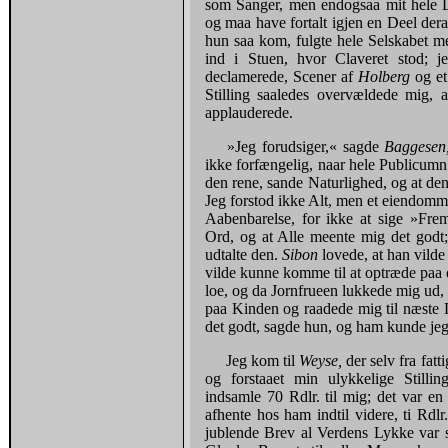
som Sanger, men endogsaa mit hele L
og maa have fortalt igjen en Deel dera
hun saa kom, fulgte hele Selskabet 
ind i Stuen, hvor Claveret stod; j
declamerede, Scener af
Holberg
og et
Stilling saaledes overvældede mig, a
applauderede.
»Jeg forudsiger,« sagde
Baggese
ikke forfængelig, naar hele Publicumn
den rene, sande Naturlighed, og at d
Jeg forstod ikke Alt, men et eiendomm
Aabenbarelse, for ikke at sige »Fre
Ord, og at Alle meente mig det godt;
udtalte den.
Sibon
lovede, at han vil
vilde kunne komme til at optræde paa 
loe, og da Jornfrueen lukkede mig ud,
paa Kinden og raadede mig til næste 
det godt, sagde hun, og ham kunde jeg
Jeg kom til
Weyse,
der selv fra fat
og forstaaet min ulykkelige Stilli
indsamle 70 Rdlr. til mig; det var 
afhente hos ham indtil videre, ti Rdlr
jublende Brev al Verdens Lykke var s