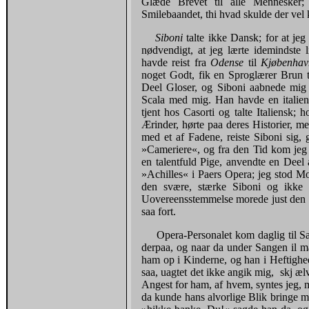
Glæde Brevet til alle Mennesker;
Smilebaandet, thi hvad skulde der vel
Siboni
talte ikke Dansk; for at je
nødvendigt, at jeg lærte idemindst
havde reist fra
Odense
til
Kjøbenha
noget Godt, fik en Sproglærer Brun ti
Deel Gloser, og Siboni aabnede mig
Scala med mig. Han havde en italien
tjent hos Casorti og talte Italiensk;
Ærinder, hørte paa deres Historier, 
med et af Fadene, reiste Siboni sig, 
»Cameriere«, og fra den Tid kom jeg l
en talentfuld Pige, anvendte en Deel 
»Achilles« i Paers Opera; jeg stod Mo
den svære, stærke Siboni og ikke
Uovereensstemmelse morede just den m
saa fort.
Opera-Personalet kom daglig til S
derpaa, og naar da under Sangen il ma
ham op i Kinderne, og han i Heftighed
saa, uagtet det ikke angik mig, skj æ
Angest for ham, af hvem, syntes jeg, 
da kunde hans alvorlige Blik bringe m