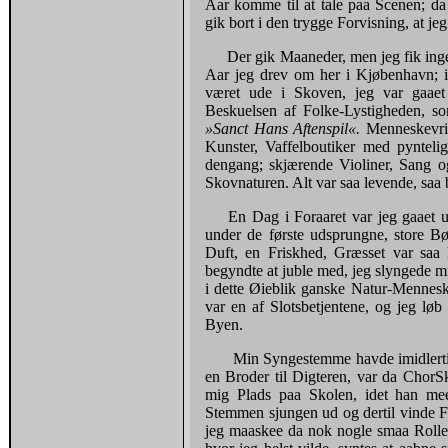
Aar komme til at tale paa Scenen; d
gik bort i den trygge Forvisning, at j
Der gik Maaneder, men jeg fik ingen
Aar jeg drev om her i Kjøbenhavn; 
været ude i Skoven, jeg var gaaet
Beskuelsen af Folke-Lystigheden, 
»Sanct Hans Aftenspil«.
Menneskevri
Kunster, Vaffelboutiker med pynteli
dengang; skjærende Violiner, Sang o
Skovnaturen. Alt var saa levende, saa b
En Dag i Foraaret var jeg gaaet u
under de første udsprungne, store Bø
Duft, en Friskhed, Græsset var saa 
begyndte at juble med, jeg slyngede m
i dette Øieblik ganske Natur-Mennes
var en af Slotsbetjentene, og jeg løb 
Byen.
Min Syngestemme havde imidlertid
en Broder til Digteren, var da Chor­
mig Plads paa Skolen, idet han me
Stemmen sjungen ud og dertil vinde F
jeg maaskee da nok nogle smaa Rolle