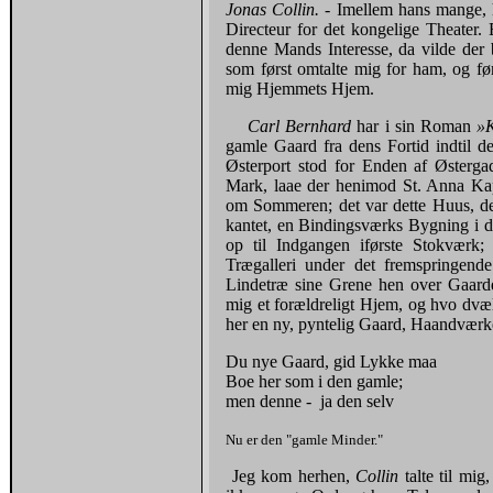
Jonas Collin.
- Imellem hans mange, h
Directeur for det kongelige Theater. 
denne Mands Interesse, da vilde der 
som først omtalte mig for ham, og fø
mig Hjemmets Hjem.
Carl Bernhard
har i sin Roman
»K
gamle Gaard fra dens Fortid indtil 
Østerport stod for Enden af Østerg
Mark, laae der henimod St. Anna Kap
om Sommeren; det var dette Huus, der 
kantet, en Bindingsværks Bygning i 
op til Indgangen iførste Stokværk;
Trægalleri under det fremspringend
Lindetræ sine Grene hen over Gaard
mig et forældreligt Hjem, og hvo dvæ
her en ny, pyntelig Gaard, Haandværke
Du nye Gaard, gid Lykke maa
Boe her som i den gamle;
men denne - ja den selv ­
Nu er den "gamle Minder." ­
Jeg kom herhen,
Collin
talte til mi