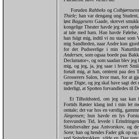
Foruden
Rahbeks
og
Colbjørnsen
Thiele;
han var dengang ung Student,
løst
Baggesens
Gaade, skrevet smukk
kongelige Theater havde jeg seet opfø
at tale med ham. Han havde Følelse, 
han fulgt mig, indtil vi nu staae so
mig Sandheden, naar Andre kun gjord
for det Pudseerlige i min Naturtil
Andersen,
som ogsaa boede paa Bakke
Declamator«, og som saadan blev jeg b
mig, og jeg, ja, jeg saae i hvert Smi
fortalt mig, at han, omtrent paa den 
Grosserers Salon, hvor man, for at gj
egne Digte, og jeg skal have sagt det 
inderligt, at Spotten forvandledes til D
Et Tilholdssted, om jeg saa kan k
Fortids Røster klang ind i min let 
omtale; det var hos en værdig, gamm
Jürgensen;
hun havde en lys Forst
forsvunden Tid, levede i Erindring
Slotsforvalter paa Antvorskov, og 
Sorø;
han og hendes Fader gik op og n
ved Spinderokken, vilde en Dag tage 