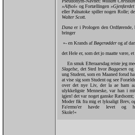
Pseudonym-Navnet:
William Christia
»Alfsol«
og Fortællingen
»Gjenfærdet
eller Palnatoke spiller nogen Rolle; d
Walter Scott.
Dana
er i Prologen den Ordførende, h
bringer
»- en Krands af
Bøgerødder
og af da
det Hele er, som det jo maatte være, e
En smuk Efteraarsdag reiste jeg me
Slagelse,
det Sted hvor
Baggesen
o
ung Student, som en Maaned forud ha
at vise sig som Student og see Foræld
over det nye Liv, der la ae ham aa
ulykkeligste Menneske, var han i mi
igjen! det var noget ganske Rædsomt;
Moder fik fra mig et lyksaligt Brev, 
Fa'ermo'er havde levet og 
Skole!