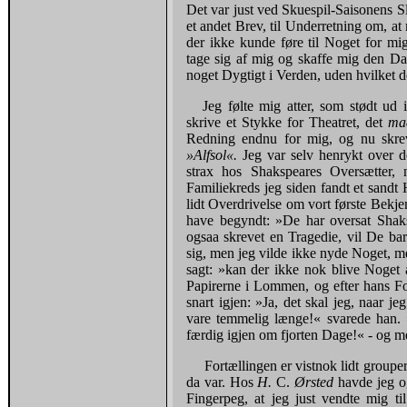
Det var just ved Skuespil-Saisonens Sl
et andet Brev, til Underretning om, a
der ikke kunde føre til Noget for 
tage sig af mig og skaffe mig den Dan
noget Dygtigt i Verden, uden hvilket de
Jeg følte mig atter, som stødt ud
skrive et Stykke for Theatret, det
ma
Redning endnu for mig, og nu skrev
»Alfsol«.
Jeg var selv henrykt over d
strax hos Shakspeares Oversætter
Familiekreds jeg siden fandt et sandt
lidt Overdrivelse om vort første Bekje
have begyndt: »De har oversat Shak
ogsaa skrevet en Tragedie, vil De ba
sig, men jeg vilde ikke nyde Noget, me
sagt: »kan der ikke nok blive Noget a
Papirerne i Lommen, og efter hans Fo
snart igjen: »Ja, det skal jeg, naar j
vare temmelig længe!« svarede han. 
færdig igjen om fjorten Dage!« - og m
Fortællingen er vistnok lidt group
da var. Hos
H.
C.
Ørsted
havde jeg o
Fingerpeg, at jeg just vendte mig t