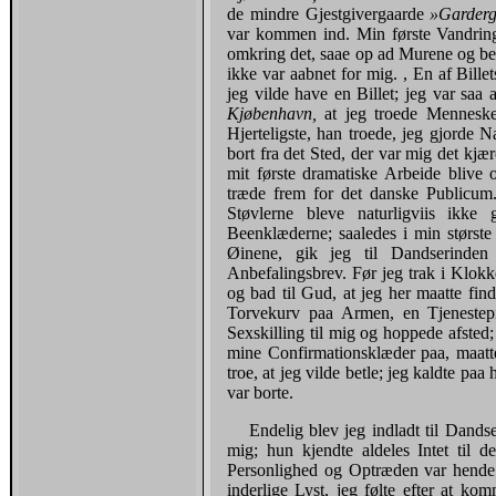
de mindre Gjestgivergaarde
»Garder
var kommen ind. Min første Vandring
omkring det, saae op ad Murene og b
ikke var aabnet for mig. , En af Bill
jeg vilde have en Billet; jeg var sa
Kjøbenhavn,
at jeg troede Menneske
Hjerteligste, han troede, jeg gjorde 
bort fra det Sted, der var mig det kjær
mit første dramatiske Arbeide blive 
træde frem for det danske Publicum
Støvlerne bleve naturligviis ikk
Beenklæderne; saaledes i min størst
Øinene, gik jeg til Dandserind
Anbefalingsbrev. Før jeg trak i Klok
og bad til Gud, at jeg her maatte fi
Torvekurv paa Armen, en Tjenestepi
Sexskilling til mig og hoppede afsted
mine Confirmationsklæder paa, maatte
troe, at jeg vilde betle; jeg kaldte p
var borte.
Endelig blev jeg indladt til Dands
mig; hun kjendte aldeles Intet til 
Personlig­hed og Optræden var hende
inderlige Lyst, jeg følte efter at ko