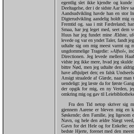
egentlig slet ikke kjendte og kunde
Deeltagelse, der i de sidste Aar blev 
Aandsudvikling havde han en stor In
Digterudvikling aandelig holdt mig 
Fremtid og. saa i mit Fædreland; ha
Smaa, har jeg leget med, seet dem v
Huus har jeg fundet mine Ældste, u
levede og var en yndet Taler, fandt j
udtalte sig om mig meest varmt og 
ungdommelige Tragedie:
»Alfsol«,
in
Directionen. Jeg levede mellem Haab
vidste jeg ikke mere, hvad jeg skulde
bittre Nød, men jeg udtalte den aldrig
have afhjulpet den; en falsk Undseels
Ansigt straalede af Glæde, naar man t
uendeligt: jeg læste da for første Gan
der opgik for mig, en ny Verden, je
omkring mig og gav til Leiebibliotheke
Fra den Tid netop skriver sig 
gjennem Aarene er bleven mig en kj
Søskende; den Familie, jeg ligesom 
Navn, og hele den ældre Slægt veed, h
Gavn for det Hele og for Enkelte; een
bedste Hjerte, forenet med den meest 