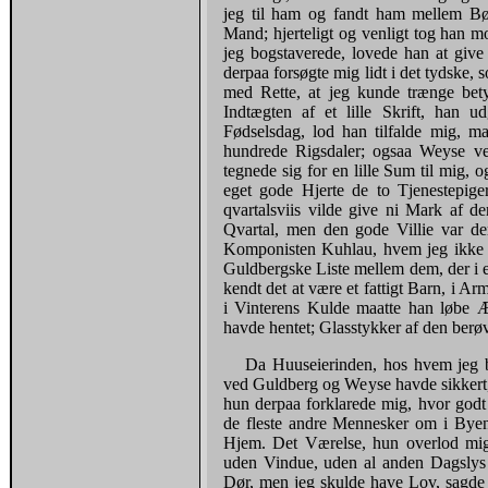
jeg til ham og fandt ham mellem Bø
Mand; hjerteligt og venligt tog han m
jeg bogstaverede, lovede han at giv
derpaa forsøgte mig lidt i det tydske, 
med Rette, at jeg kunde trænge betyd
Indtægten af et lille Skrift, han u
Fødselsdag, lod han tilfalde mig, m
hundrede Rigsdaler; ogsaa Weyse ved
tegnede sig for en lille Sum til mig,
eget gode Hjerte de to Tjenestepig
qvartalsviis vilde give ni Mark af de
Qvartal, men den gode Villie var d
Komponisten Kuhlau, hvem jeg ikke d
Guldbergske Liste mellem dem, der i e
kendt det at være et fattigt Barn, i Ar
i Vinterens Kulde maatte han løbe Æ
havde hentet; Glasstykker af den ber
Da Huuseierinden, hos hvem jeg b
ved Guldberg og Weyse havde sikkert, v
hun derpaa forklarede mig, hvor god
de fleste andre Mennesker om i Byen,
Hjem. Det Værelse, hun overlod mig,
uden Vindue, uden al anden Dagslys
Dør, men jeg skulde have Lov, sagde h