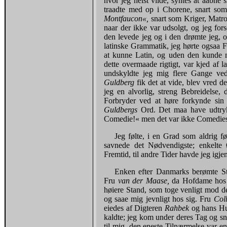
hvor jeg helst vilde, syntes at aabne
traadte med op i Chorene, snart so
Montfaucon«,
snart som Kriger, Matro
naar der ikke var udsolgt, og jeg for
den levede jeg og i den drømte jeg, o
latinske Grammatik, jeg hørte ogsaa F
at kunne Latin, og uden den kunde m
dette overmaade rigtigt, var kjed af 
undskyldte jeg mig flere Gange ved 
Guldberg
fik det at vide, blev vred d
jeg en alvorlig, streng Bebreidelse, 
Forbryder ved at høre forkynde sin
Guldbergs
Ord. Det maa have udtrykt
Comedie!« men det var ikke Comediesp
Jeg følte, i en Grad som aldrig
savnede det Nødvendigste; enkelte
Fremtid, til andre Tider havde jeg igj
Enken efter Danmarks berømte S
Fru
van der Maase,
da Hofdame hos
høiere Stand, som toge venligt mod d
og saae mig jevnligt hos sig. Fru
Col
eiedes af Digteren
Rahbek
og hans H
kaldte; jeg kom under deres Tag og sn
til mig, den eneste Tilnærmelse var e