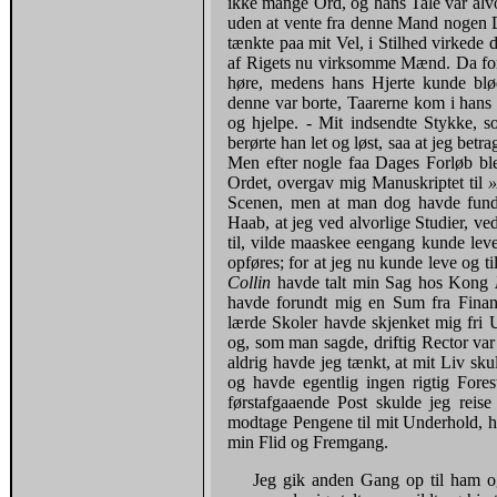
ikke mange Ord, og hans Tale var alvo
uden at vente fra denne Mand nogen D
tænkte paa mit Vel, i Stilhed virkede d
af Rigets nu virksomme Mænd. Da for
høre, medens hans Hjerte kunde bl
denne var borte, Taarerne kom i hans 
og hjelpe. - Mit indsendte Stykke,
berørte han let og løst, saa at jeg b
Men efter nogle faa Dages Forløb ble
Ordet, overgav mig Manuskriptet til
»
Scenen, men at man dog havde fund
Haab, at jeg ved alvorlige Studier, v
til, vilde maaskee eengang kunde lev
opføres; for at jeg nu kunde leve og 
Collin
havde talt min Sag hos Kong
havde forundt mig en Sum fra Finant
lærde Skoler havde skjenket mig fri U
og, som man sagde, driftig Rector var
aldrig havde jeg tænkt, at mit Liv sk
og havde egentlig ingen rigtig Fore
førstafgaaende Post skulde jeg reise
modtage Pengene til mit Underhold, h
min Flid og Fremgang.
Jeg gik anden Gang op til ham o