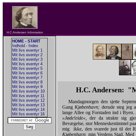
H.C.Andersen Information
HOME - START
Indhold - Index
Mit livs eventyr 1
Mit livs eventyr 2
Mit livs eventyr 3
Mit livs eventyr 4
Mit livs eventyr 5
Mit livs eventyr 6
Mit livs eventyr 7
Mit livs eventyr 8
Mit livs eventyr 9
H.C. Andersen: "
Mit livs eventyr 10
Mit livs eventyr 11
Mit livs eventyr 12
Mandagmorgen den sjette Septemb
Mit livs eventyr 13
Gang
Kjøbenhavn;
derude steg jeg 
Mit livs eventyr 14
lange Allee og Forstaden ind i Byen. 
Mit livs eventyr 16
»Jøde!eide«,
der da strakte sig gj
Bevægelse, stor Menneskestimmel pa
mig ikke, den svarede just til det R
Kjøbenhavn,
min Verdens Stad. Med n