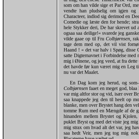
som om han vilde sige et Par Ord, me
vendte han pludselig om igjen og
Characteer, indlod sig derimod en Dee
Comedie og læste den for hende; stra
hele Stykker deri, De har skrevet ud 
ogsaa saa deilige!« svarede jeg gansk
vilde gaae op til Fru
Colbjørnsen,
ra
tage dem med op, det vil vist fornø
Haand ! « det var halv i Spøg, disse 
satte Digternavnet i Forbindelse med
mig i Øinene, og jeg veed, at fra dette
det havde før kun været mig en Leg ti
nu var det Maalet.
En Dag kom jeg herud, og som- j
Colbjørnsen
faaet en meget god, blaa 
var mig altfor stor og vid, især over B
saa knappede jeg den til heelt op m
blanke, men over Brystet hang den vel m
tomme Rum med en Mængde af de gaml
hinanden mellem Brystet og Kjolen, de
puklet Bryst og med det viste jeg mig
mig strax om hvad alt det var, jeg ha
saa hedt Veir, men jeg tog mig nok i
Placaterne have væltet ud.