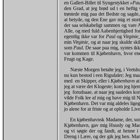
en Galleri-Billet til Syngestykket
»Pa
den Grad, at jeg brød ud i en heftig
trøstede mig paa det Bedste og sagde,
at betyde, og den Ene gav mig et sto
der saa selskabeligt sammen og vare A
Alle, og med fuld Aaben­hjertighed for
egentlig ikke var for
Paul
og
Virginie
min
Virginie,
og at naar jeg skulde ski
som
Paul.
De saae paa mig, syntes ikke
var kommen til Kjøbenhavn, hvor en
Frugt og Kage.
Næste Morgen betalte jeg, i Vertsh
nu kun bestod i een Rigsdaler; Jeg maa
med en Skipper, eller i
Kjøbenhavn
at
jeg at være det Klogeste; kom jeg hjem
jeg forudsaae, at naar jeg saaledes kom
vilde Folk lee af mig og have mig til N
Kjøbenhavn. Det var mig aldeles ligegy
jo alene for at friste og at opholde Live
En kjøbenhavnsk Madame, der, som 
Kjøbenhavn, gav mig Huusly og Mad,
og vi søgte der og fandt, at henne 
Dreng i Lære, og der gik jeg hen. Man