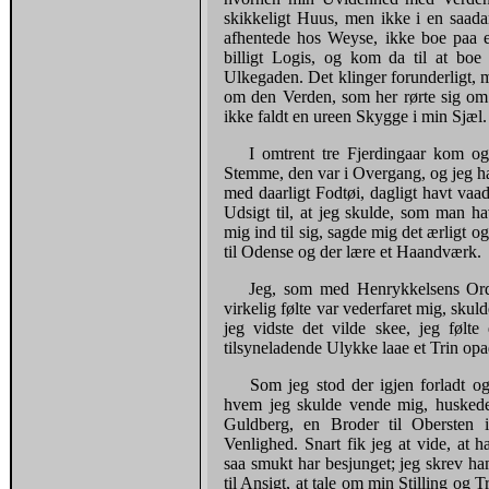
skikkeligt Huus, men ikke i en saad
afhentede hos Weyse, ikke boe paa e
billigt Logis, og kom da til at b
Ulkegaden. Det klinger forunderligt, 
om den Verden, som her rørte sig om 
ikke faldt en ureen Skygge i min Sjæl.
I omtrent tre Fjerdingaar kom og
Stemme, den var i Overgang, og jeg ha
med daarligt Fodtøi, dagligt havt va
Udsigt til, at jeg skulde, som man h
mig ind til sig, sagde mig det ærligt
til Odense og der lære et Haandværk.
Jeg, som med Henrykkelsens Ord
virkelig følte var vederfaret mig, skul
jeg vidste det vilde skee, jeg følt
tilsyneladende Ulykke laae et Trin opad
Som jeg stod der igjen forladt og
hvem jeg skulde vende mig, huskede
Guldberg, en Broder til Obersten
Venlighed. Snart fik jeg at vide, at 
saa smukt har besjunget; jeg skrev ham
til Ansigt, at tale om min Stilling og