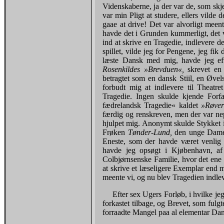
Videnskaberne, ja der var de, som skje
var min Pligt at studere, ellers vilde
gaae at drive! Det var alvorligt meen
havde det i Grunden kummerligt, det v
ind at skrive en Tragedie, indlevere d
spillet, vilde jeg for Pengene, jeg fi
læste Dansk med mig, havde jeg eft
Rosenkildes »Brevduen«,
skrevet en
betragtet som en dansk Stiil, en Øve
forbudt mig at indlevere til Theatre
Tragedie. Ingen skulde kjende Forfa
fædrelandsk Tragedie« kaldet
»Røver
færdig og renskreven, men der var nep
hjulpet mig. Anonymt skulde Stykket 
Frøken
Tønder-Lund,
den unge Dame
Eneste, som der havde været venli
havde jeg opsøgt i Kjøbenhavn, af
Colbjørnsenske Familie, hvor det ene 
at skrive et læseligere Exemplar end m
meente vi, og nu blev Tragedien indlev
Efter sex Ugers Forløb, i hvilke je
forkastet tilbage, og Brevet, som fulg
forraadte Mangel paa al elementar Da