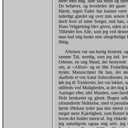
mere med mig, talte saa mildt og hjer
De behøver, og hvorledes det gaaer 
Hjerte, ingen Fader har kunnet være
inderligt glædet sig over min senere 
deelt hver af mine Sorger, end han, 
Hans Velgjerning blev given, uden at e
Tilfældet hos Alle, som jeg ved denn
man bad mig huske min ubegribelige 
flittig.
Afreisen var saa hurtig bestemt, 
samme Tid, nemlig, som jeg ind. le
Odense, en ung Mand, der bestyrede B
om, at »Alfsol« og en lille Fortælli
trykte; Manuscriptet fik han, det sku
skaffede et vist Antal Subscribenter, m
løb jeg til Trykkeriet, her var lukket, 
utilfreds ved Muligheden, at det dog ku
Aaringer efter, idet Manden, som havd
Hele henkastet og glemt. Bogen udk
uforandrede Skikkelse, med et pseudon
første Øiekast tyder paa den meest c
meget mere Kjærlighed, som Barnet k
hvem det holder meest af. Jeg elsked
jeg naturligviis ogsaa mig selv, je