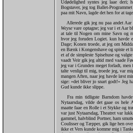
Udødelighed syntes jeg laae deri; 
Bogstaver, jeg tog Ballet-Programmet
paa mit Navn, lagde det hen for at tage
Allerede gik jeg nu paa andet Aar
Weyse
vare optagne; jeg var i et Aar 
at tale til Nogen om mine Savn og mi
hvor jeg foruden Logiet. kun havde
Dage; Konen troede, at jeg om Middag
en Bænk i Kongenshave og spiste et li
et af de simpleste Spisehuse og valgte
vaadt Veir gik jeg altid med vaade Fø
jeg var i Grunden meget forladt, men 
talte venligt til mig, troede jeg, var 
mangen Aften, naar jeg havde læst min
sige: »det bliver jo snart godt!« Jeg h
Gud kunde ikke slippe.
Fra min tidligste Barndom havde 
Nytaarsdag, vilde det gaae os hele A
maatte faae en Rolle i et Stykke og 
var just Nytaarsdag, Theatret var luk
gammel, halvblind Portner, ham smutt
Coulisser og Tæpper, gik lige hen ov
ikke et Vers kunde komme mig i Tanke, 