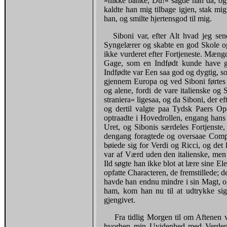
»hikke banke, Du!« sagde han da, og 
kaldte han mig tilbage igjen, stak m
han, og smilte hjertensgod til mig.
Siboni var, efter Alt hvad jeg sene
Syngelærer og skabte en god Skole o
ikke vurderet efter Fortjeneste. Mæn
Gage, som en Indfødt kunde have go
Indfødte var Een saa god og dygtig, s
gjennem Europa og ved Siboni førtes
og alene, fordi de vare italienske og 
straniera« ligesaa, og da Siboni, der e
og dertil valgte paa Tydsk Paers Op
optraadte i Hovedrollen, engang hans 
Uret, og Sibonis særdeles Fortjenste
dengang foragtede og oversaae Compos
bøiede sig for Verdi og Ricci, og det
var af Værd uden den italienske, me
Ild søgte han ikke blot at lære sine E
opfatte Characteren, de fremstillede;
havde han endnu mindre i sin Magt, og 
ham, kom han nu til at udtrykke sig c
gjengivet.
Fra tidlig Morgen til om Aftenen 
hvorhen min Uvidenhed med Verden h