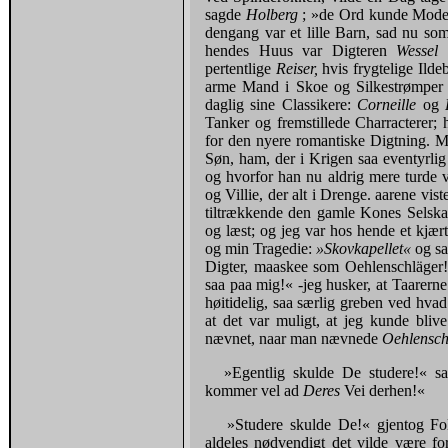
sagde
Holberg
; »de Ord kunde Moder 
dengang var et lille Barn, sad nu so
hendes Huus var Digteren
Wessel
pertentlige
Reiser,
hvis frygtelige Ild
arme Mand i Skoe og Silkestrømper 
daglig sine Classikere:
Corneille
og
Tanker og fremstillede Charracterer;
for den nyere romantiske Digtning. M
Søn, ham, der i Krigen saa eventyrlig
og hvorfor han nu aldrig mere turde 
og Villie, der alt i Drenge. aarene vis
tiltrækkende den gamle Kones Selska
og læst; og jeg var hos hende et kjær
og min Tragedie:
»Skovkapellet«
og s
Digter, maaskee som Oehlenschläger! 
saa paa mig!« -jeg husker, at Taarern
høitidelig, saa særlig greben ved hvad 
at det var muligt, at jeg kunde bli
nævnet, naar man nævnede
Oehlensc
»Egentlig skulde De studere!« 
kommer vel ad
Deres
Vei derhen!«
»Studere skulde De!« gjentog Folk
aldeles nødvendigt det vilde være f