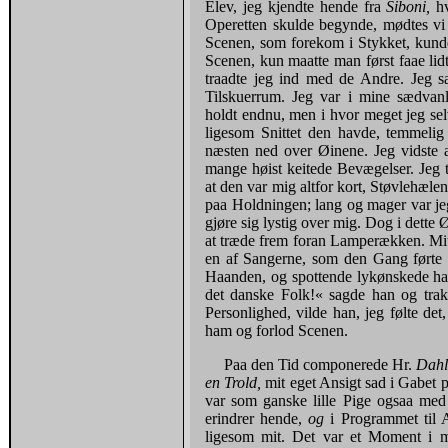
Elev, jeg kjendte hende fra
Siboni,
h
Operetten skulde begynde, mødtes vi
Scenen, som forekom i Stykket, kunde
Scenen, kun maatte man først faae lid
traadte jeg ind med de Andre. Jeg 
Tilskuerrum. Jeg var i mine sædvanl
holdt endnu, men i hvor meget jeg sel
ligesom Snittet den havde, temmelig 
næsten ned over Øinene. Jeg vidste a
mange høist keitede Bevægelser. Jeg t
at den var mig altfor kort, Støvlehæle
paa Holdningen; lang og mager var jeg
gjøre sig lystig over mig. Dog i dette
at træde frem foran Lamperækken. Mit 
en af Sangerne, som den Gang førte e
Haanden, og spottende lykønskede ha
det danske Folk!« sagde han og tra
Personlighed, vilde han, jeg følte de
ham og forlod Scenen.
Paa den Tid componerede Hr.
Dah
en Trold,
mit eget Ansigt sad i Gabet 
var som ganske lille Pige ogsaa med 
erindrer hende,
og
i Programmet til 
ligesom mit. Det var et Moment i m