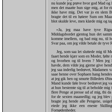
nu kunde jeg prøve hvor god Mad og D
men det maatte hun sige mig, at for
ikke have mig. Det var jo en slem Be
bragte det til en høiere Sum om Maane
blot skulde leve, men klæde mig og ta
»Ja, jeg maa have tyve Rigs
Middagsbordet gjentog hun det samme
komme imellem, og bad mig nu, til hu
Svar paa, om jeg vilde betale de tyve R
Jeg, som saa let sluttede mig til 
faaet hende kjær som en Moder, følte m
og hvorhen og til hvem ? Men jeg k
havde, dem vilde jeg gjerne give hend
jeg saa inderlig bedrøvet, Madamen va
saae henne over Sophaen hang hendes 
at jeg gik hen og smurte Billedets Øi
Mand kunde føle hvor bedrøvet jeg var
at hun bestemte sig til at beholde mig
flere Penge at presse ud af mig, thi d
for de sexten maanedlig; og jeg bl
bragte jeg hende alle Pengene, usige
eiede jeg ikke een eneste Skillin
Fornødenheder.