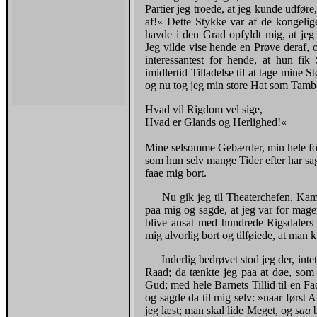
Partier jeg troede, at jeg kunde udføre
af!« Dette Stykke var af de kongelig
havde i den Grad opfyldt mig, at jeg 
Jeg vilde vise hende en Prøve deraf, 
interessantest for hende, at hun fi
imidlertid Tilladelse til at tage mine S
og nu tog jeg min store Hat som Tambo
Hvad vil Rigdom vel sige,
Hvad er Glands og Herlighed!« ­
Mine selsomme Gebærder, min hele for
som hun selv mange Tider efter har sag
faae mig bort.
Nu gik jeg til Theaterchefen, K
paa mig og sagde, at jeg var for mage
blive ansat med hundrede Rigsdalers
mig alvorlig bort og tilføiede, at ma
Inderlig bedrøvet stod jeg der, in
Raad; da tænkte jeg paa at døe, som
Gud; med hele Barnets Tillid til en F
og sagde da til mig selv: »naar først A
jeg læst; man skal lide Meget, og
saa