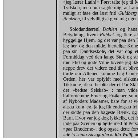
»jeg lærer Latin!« Først talte jeg ti
Tydsken; men hun sagde mig, at Latin 
muligt at faae det lært frit!
Guldber
Bentzien,
til velvilligt at give mig uge
Solodandserenl
Dahlen
og hans
Betydning, hvem
Rahbek
og flere a
hyggelige Hjem, og det var paa den Ti
jeg her, og den milde, hjertelige K
paa sin Dandseskole, det var dog e
Formiddag ved den lange Stok og str
min Flid og gode Villie lovede jeg ik
neppe drev det videre end til at bliv
turde om Aftenen komme bag Couliss
Orden, her var opfyldt med alskens
Tilskuere, disse betalte der et Par Skil
det »bedste Selskab« ; man vilde
høifornemme Fruer og Frøkener, so
af Nyboders Madamer, bare for at vid
altsaa kom jeg, ja jeg fik endogsaa fr
der sidde paa den bageste Bænk, og 
Barn. Hvor var jeg dog lykkelig, det 
inde paa Scenen og hørte med til Pers
»paa Bræderne«, dog ogsaa dette fo
»de to smaa Savojarder«. Ida Wulff,
n