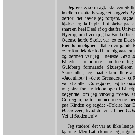
Jeg eiede, som sagt, ikke een Skil
imellem maatte besørge et langveis By
derfor; det havde jeg fortjent, sagd
kjøbte jeg da Papir til at skrive paa
snart en heel Deel af og det fra Univ
Nyerup, om hvem jeg fra Bunkeflods H
Odense lærde Skole, var jeg en Dag gaa
Eiendommelighed tiltalte den gamle 
over Rundekirke lod han mig gaae om o
og dermed var jeg i høieste Grad 
Billeder, han lod mig laane hjem. Jeg 
Guldberg formaaede Skuespilleren
Skuespiller; jeg maatte lære flere
»Jacquinot« i »de to Grenaderer«, et R
var at spille »Correggio«; jeg fik o
mig sige for sig Monologen i Billedga
begyndte, om jeg virkelig troede, 
Correggio, hørte han med meer og mee
paa Kinden og sagde: »Følelse har D
Herre
veed, hvad det er! tal med
Gul
Vei til Studenten!«
Jeg studere! det var nu ikke læng
kjærere. Men Latin kunde jeg jo gjern