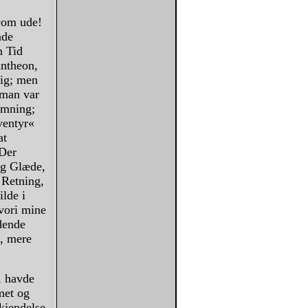
Dom ude!
nde
n Tid
antheon,
lig; men
 man var
ømning;
ventyr«
at
 Der
og Glæde,
 Retning,
ilde i
hvori mine
dende
t, mere
, havde
met og
kjendelse