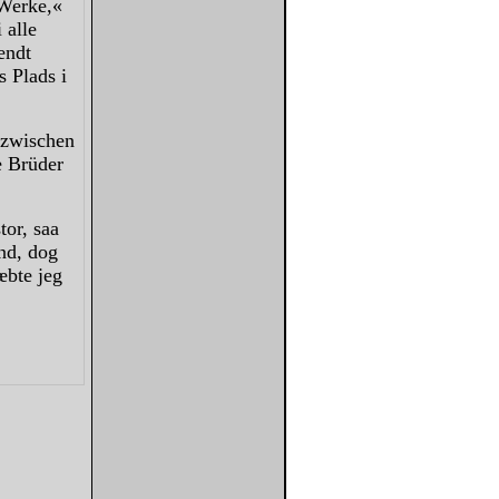
 Werke,«
 alle
endt
s Plads i
 zwischen
e Brüder
or, saa
nd, dog
æbte jeg