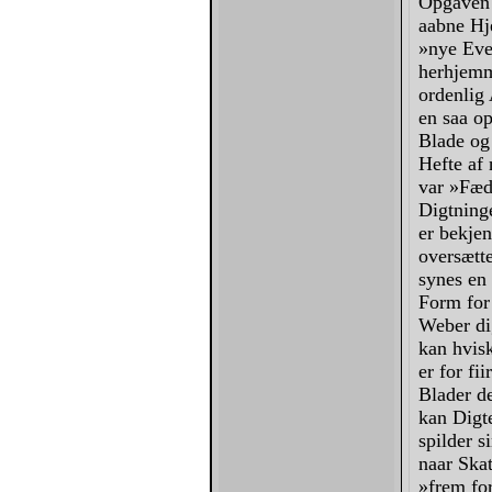
Opgaven 
aabne Hje
»nye Eve
herhjemm
ordenlig 
en saa o
Blade og
Hefte af
var »Fædr
Digtning
er bekjen
oversætt
synes en
Form for
Weber di
kan hvis
er for fi
Blader de
kan Digt
spilder 
naar Skat
»frem for