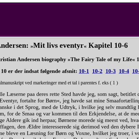
Andersen:
Mit livs eventyr
Kapitel 10-6
»
«
ristian Andersen biography »The Fairy Tale of my Life«
l 10 er der indsat følgende afsnit:
10-1
10-2
10-3
10-4
10
lmanuskript ved markeringer med et tal i parentes f. eks ( 1 )
ille Læserne paa deres rette Sted havde jeg, som sagt, betitlet 
Eventyr, fortalte for Børn«, jeg havde sat mine Smaafortællin
anske i det Sprog, med de Udtryk, i hvilke jeg selv mundtlig 
dem, for de Smaa og var kommen til den Erkjendelse, at de me
ige Aldere gik ind herpaa; Børnene morede sig meest ved, hva
affagen, den Ældre interesserede sig derimod ved den dybere 
e bleve en Læsning for Børn og Voxne, hvilket jeg troer, i vo