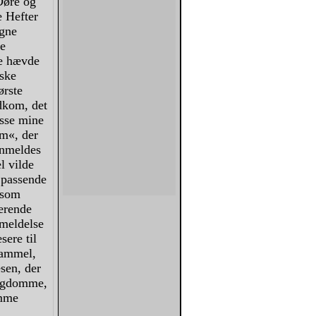
Døre og
e Hefter
agne
te
te hævde
nske
ørste
dkom, det
isse mine
um«, der
anmeldes
l vilde
 passende
 som
erende
nmeldelse
sere til
gammel,
sen, der
Rigdomme,
omme