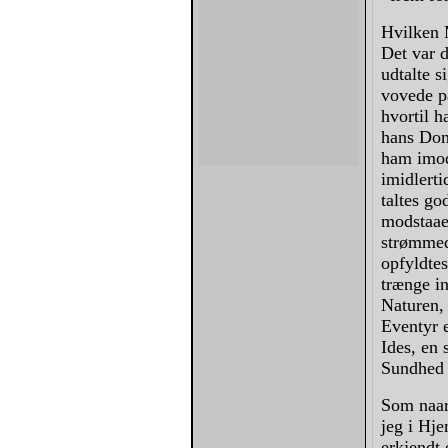
Hvilken 
Det var 
udtalte s
vovede p
hvortil h
hans Dom 
ham imod
imidlert
taltes go
modstaae
strømmed
opfyldtes
trænge in
Naturen, 
Eventyr 
Ides, en 
Sundhed 
Som naar 
jeg i Hj
erkjendt 