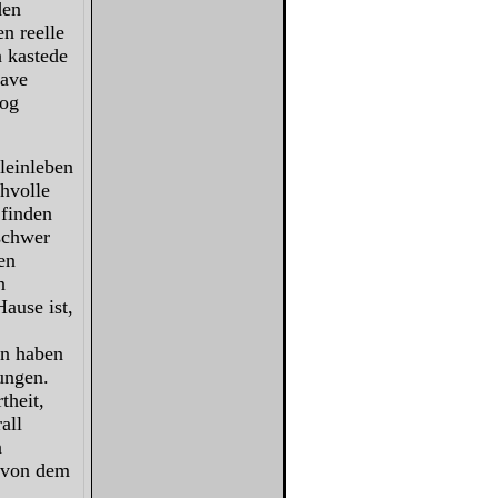
den
en reelle
n kastede
have
 og
leinleben
thvolle
 finden
 schwer
en
n
ause ist,
en haben
ungen.
theit,
all
n
l von dem
.