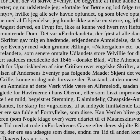
for Den, der vil skrive Eventyr. De begyndte at finde aabne 
rter; og nu udslettede jeg: »fortalte for Børn« og lod følge tr
ntyr«, hvilke jeg alle selv havde opfundet, og som bleve opt
e med al Erkjendelse, jeg kunde ikke ønske en større, og føl
Angest derved, en Frygt for, ikke at kunne ved hvert nyt Hef
pmuntrende Dom. Det var »Fædrelandet«, der først af alle da
 Skrifter gav mig en hædrende, erkjendende Anmeldelse, da f
 nye Eventyr med »den grimme Ælling«, »Nattergalen« etc. u
elandet«, som senere omtalte Udlandets store Velvillie for d
er; saaledes meddeelte det 1846 - donske Blad, »The Athene
dt for Upartiskheden af sine Critiker over engelske Skrifter, 
elsen af Andersens Eventyr paa følgende Maade: Skjønt det ve
 Grille, kunne vi dog nok forsvare den Paastand, at den meest
 en Anmelde af dette Værk vilde være en Alfemelodi, saadan
gtede for Havfruerne i hans Oberon, eller som Liszt improvis
ke i en mild, begeistret Stemning. E almindelig Cheapside-A
irkantet, for skarp for »ugracieus, til at indbyde fiintfølende Læ
r ere saa fulde af Fortryllelse, som disse. Kan Verden blive 
eren (som Nogle klage over) være udartet til et Maaneskinsvæ
sin Tid med at rode i »Forfædrenes Grave efter deres skjulte 
te, der ere saa udsøgte som disse, endnu fra Tid til anden k
 Dagens Lys.« c. s. v.