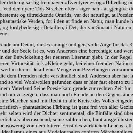
ler dette og særlig fremhæver »Eventyrene« og »Billedbog u
. Ved den nyere Tids Stræben efter - siger han - at gjengive d
bestemte og tiltrækkende Omrids, var det naturligt, at Poesie
 phantastiske Verden, for i den at finde en Natur, man kunde 
 og fordybede sig i Detaillen, i Det, der var Smaat i Naturen
ene.
reude am Detail, dieses sinnige und geistvolle Auge für das K
 und der Seele ist es, was Andersen eine berechtigte und wer
in der Entwickelung der neueren Literatur giebt. In der Regel
eren Virtuosität in's »Kleine geht, bei einer fremden Nation
 weil in ihrem Detail eine Menge von Beziehungen vorkomm
die dem Fremden nicht verständlich sind. Andersen aber hat i
and so viel Wohlwollen gefunden dass er hier fast ebenso zu H
einem Vaterland Seine Poesie kam gerade zur rechten Zeit für
and um zu zeigen, dass man noch Freude an den Gegenständ
eine Märchen sind mit Recht in alle Kreise des Volks eingedr
ristisch - phantastische Färbung ist ganz frei von aller Gezier
ehr selten wird der Dichter sentimental, die Einfälle sind über
erlich als überraschend; seine zahlreichen, bunt ausgeführste
bensowenig von dem bittern Ernst des wirklichen Lebens, al
n Idealismus eines aus Modejournalen copirten Märchenbildes