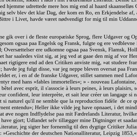
ed hjemme udrettede mere hos mig end al haard skaanselløs C
ig selv blev det klar Dag, der kom en Ro, en Erkjendelse af, a
Bittre i Livet, havde været nødvendigt for mig til min Uddann
ne gik over i de fleste europæiske Sprog, flere Udgaver og O
igesom ogsaa paa Engelsk og Fransk, fulgte og ere vedblevne i
id; Oversættelser ere udkomne ogsaa paa Svensk, Flamsk, Hol
det har saaledes viist sig, at jeg ved at gaae den mig af vor Her
aaet rigtigere end ad den Critiken anviste mig, »at studere fra
 havde jeg fulgt disse, var jeg neppe bleven oversat paa Fra
ldet er, i en af de franske Udgaver, stillet sammen med Lafo
tyr med hans »fables immortelles«; » - nouveau Lafontaine, i
s bêtel avec esprit, il s'associe à leurs peines, à leurs plaisirs,
eur confident, leur interprète, et sait leur créer un langage si na
t si naturel qu'il ne semble que la reproduction fidèle de ce qu
rnent entendu»; Heller ikke vilde jeg have opnaaet, i det mind
at øve nogen Indflydelse paa mit Fædrelands Literatur, hvilke
 have gjort; Udlandet selv tillægger mine Digtninger et saad
Literatur, jeg sigter her fornemlig til den dygtige Critiker Juli
: »Geschichte der deutschen Nationalliteratur, Leipzig 1853,«