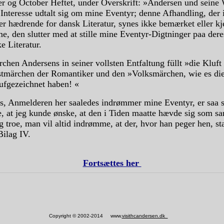
r og October Heftet, under Overskrift: »Andersen und seine
Interesse udtalt sig om mine Eventyr; denne Afhandling, der i
er hædrende for dansk Literatur, synes ikke bemærket eller kj
, den slutter med at stille mine Eventyr-Digtninger paa dere
e Literatur.
chen Andersens in seiner vollsten Entfaltung füllt »die Kluft
tmärchen der Romantiker und den »Volksmärchen, wie es di
fgezeichnet haben! «
s, Anmelderen her saaledes indrømmer mine Eventyr, er saa st
, at jeg kunde ønske, at den i Tiden maatte hævde sig som sa
eg troe, man vil altid indrømme, at der, hvor han peger hen, st
 Bilag IV.
Fortsættes her
Copyright © 2002-2014 www.
visithcandersen.dk