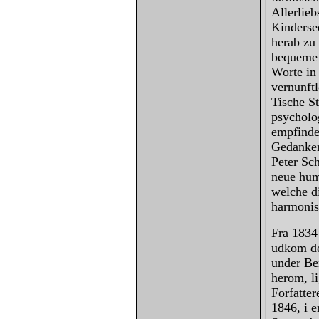
Allerlieb
Kinderse
herab zu 
bequeme 
Worte in
vernunft
Tische St
psycholog
empfinde
Gedanken 
Peter Sc
neue hum
welche d
harmonisc
Fra 1834 
udkom de
under Ben
herom, l
Forfatter
1846, i 