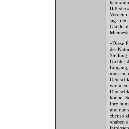
han omta
Billeder«
Verden i 
sig i den
Glæde af,
Mennesk
»Diese F
der Natur
Stellung 
Dichter d
Eingang,
müssen, 
Deutschl
wie in s
Deutschl
könne. S
Ihre humo
und nur s
ebenso zi
»haben e
farblose