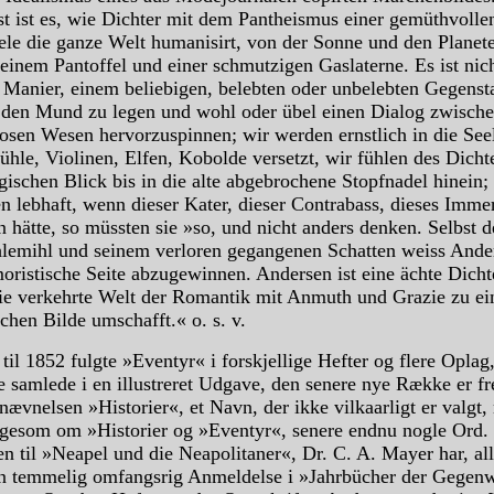
st ist es, wie Dichter mit dem Pantheismus einer gemüthvolle
ele die ganze Welt humanisirt, von der Sonne und den Planete
einem Pantoffel und einer schmutzigen Gaslaterne. Es ist nich
Manier, einem beliebigen, belebten oder unbelebten Gegenst
 den Mund zu legen und wohl oder übel einen Dialog zwisch
losen Wesen hervorzuspinnen; wir werden ernstlich in die See
ühle, Violinen, Elfen, Kobolde versetzt, wir fühlen des Dicht
ischen Blick bis in die alte abgebrochene Stopfnadel hinein;
n lebhaft, wenn dieser Kater, dieser Contrabass, dieses Imme
hätte, so müssten sie »so, und nicht anders denken. Selbst d
hlemihl und seinem verloren gegangenen Schatten weiss Ande
oristische Seite abzugewinnen. Andersen ist eine ächte Dicht
ie verkehrte Welt der Romantik mit Anmuth und Grazie zu e
hen Bilde umschafft.« o. s. v.
til 1852 fulgte »Eventyr« i forskjellige Hefter og flere Oplag
 samlede i en illustreret Udgave, den senere nye Række er fr
ævnelsen »Historier«, et Navn, der ikke vilkaarligt er valgt
igesom om »Historier og »Eventyr«, senere endnu nogle Ord.
en til »Neapel und die Neapolitaner«, Dr. C. A. Mayer har, al
en temmelig omfangsrig Anmeldelse i »Jahrbücher der Gegenw