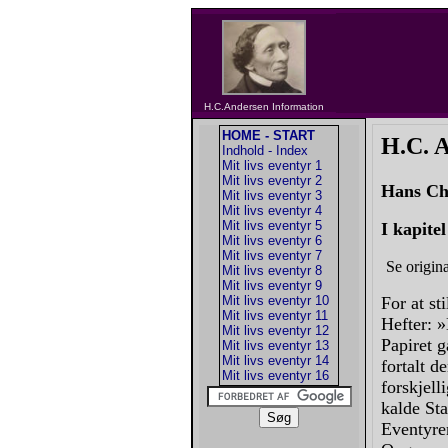
H.C.Andersen Information
HOME - START
H.C. 
Indhold - Index
Mit livs eventyr 1
Mit livs eventyr 2
Hans Ch
Mit livs eventyr 3
Mit livs eventyr 4
Mit livs eventyr 5
I kapite
Mit livs eventyr 6
Mit livs eventyr 7
Se origina
Mit livs eventyr 8
Mit livs eventyr 9
Mit livs eventyr 10
For at st
Mit livs eventyr 11
Hefter: »
Mit livs eventyr 12
Papiret g
Mit livs eventyr 13
Mit livs eventyr 14
fortalt 
Mit livs eventyr 16
forskjell
kalde St
Eventyren