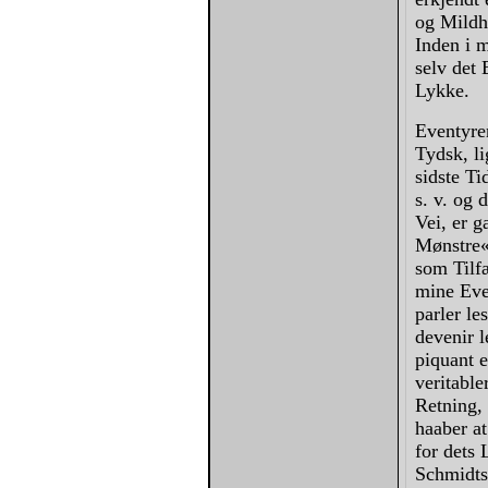
og Mildh
Inden i m
selv det 
Lykke.
Eventyre
Tydsk, l
sidste T
s. v. og 
Vei, er g
Mønstre«;
som Tilfæ
mine Even
parler le
devenir l
piquant e
veritable
Retning, 
haaber at
for dets 
Schmidts