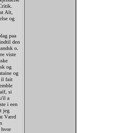
ritik.
t Alt,
else og
plag paa
ndtil den
landsk o.
re viste
nske
nsk og
ntaine og
l fait
 semble
ïf, si
'il a
ste i een
t jeg
ant Værd
an
 hvor