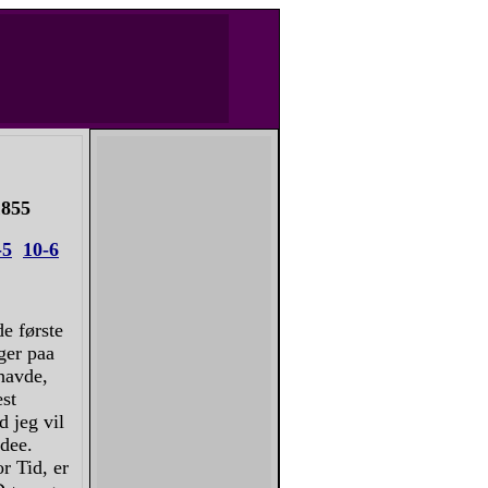
 1855
-5
10-6
de første
ger paa
havde,
est
d jeg vil
Idee.
r Tid, er