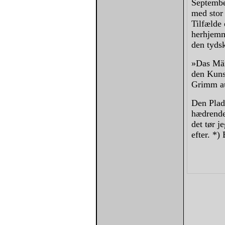
Septembe
med stor 
Tilfælde 
herhjemme
den tydsk
»Das Mär
den Kuns
Grimm au
Den Plad
hædrende
det tør j
efter. *)