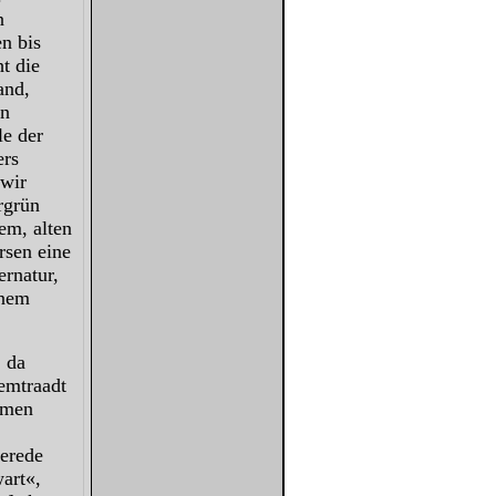
n
n bis
t die
and,
en
le der
ers
 wir
rgrün
em, alten
rsen eine
ernatur,
inem
, da
emtraadt
, men
lerede
art«,