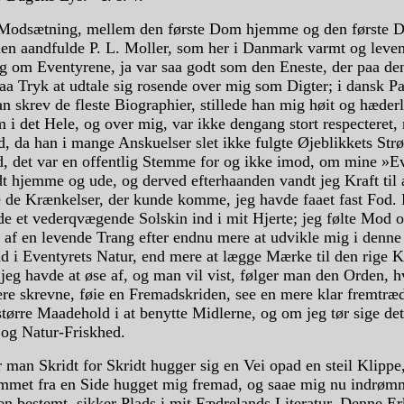
Modsætning, mellem den første Dom hjemme og den første 
den aandfulde P. L. Moller, som her i Danmark varmt og leve
ig om Eventyrene, ja var saa godt som den Eneste, der paa de
aa Tryk at udtale sig rosende over mig som Digter; i dansk P
an skrev de fleste Biographier, stillede han mig høit og hæder
i det Hele, og over mig, var ikke dengang stort respecteret,
, da han i mange Anskuelser slet ikke fulgte Øjeblikkets Str
id, det var en offentlig Stemme for og ikke imod, om mine »E
dt hjemme og ude, og derved efterhaanden vandt jeg Kraft til 
 de Krænkelser, der kunde komme, jeg havde faaet fast Fod.
e et vederqvægende Solskin ind i mit Hjerte; jeg følte Mod 
 af en levende Trang efter endnu mere at udvikle mig i denne
d i Eventyrets Natur, end mere at lægge Mærke til den rige K
jeg havde at øse af, og man vil vist, følger man den Orden, 
ere skrevne, føie en Fremadskriden, see en mere klar fremtræ
større Maadehold i at benytte Midlerne, og om jeg tør sige de
og Natur-Friskhed.
man Skridt for Skridt hugger sig en Vei opad en steil Klippe
emmet fra en Side hugget mig fremad, og saae mig nu indrøm
en bestemt, sikker Plads i mit Fædrelands Literatur. Denne Er