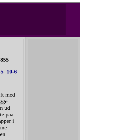
 1855
-5
10-6
ift med
egge
en ud
te paa
apper i
ine
gen