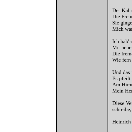
Der Kahn
Die Freu
Sie ginge
Mich war
Ich hab' 
Mit neue
Die frem
Wie fern
Und das 
Es pfeif
Am Himmel
Mein Her
Diese Ve
schreibe,
Heinrich