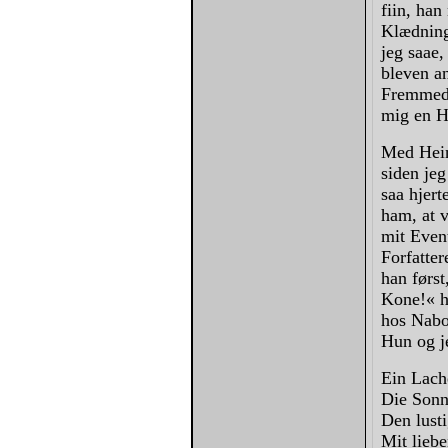
fiin, ha
Klædning 
jeg saae,
bleven a
Fremmede
mig en Hi
Med Heinr
siden jeg
saa hjert
ham, at v
mit Event
Forfatter
han først
Kone!« hu
hos Nabo
Hun og j
Ein Lach
Die Sonn
Den lust
Mit lieb