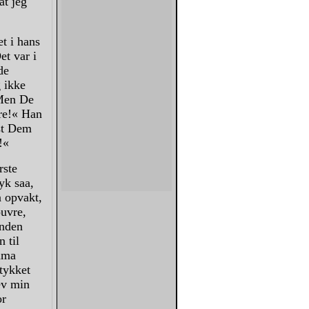
at jeg
t i hans
t var i
de
g ikke
»Men De
Ære!« Han
est Dem
!«
rste
yk saa,
a opvakt,
ouvre,
inden
 til
rama
tykket
ev min
or