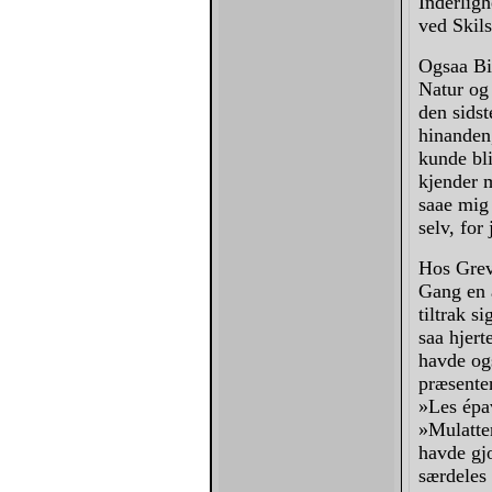
Inderligh
ved Skil
Ogsaa Bil
Natur og
den sidst
hinanden,
kunde bl
kjender 
saae mig 
selv, for
Hos Grev
Gang en 
tiltrak 
saa hjert
havde og
præsente
»Les épav
»Mulatten
havde gjo
særdeles