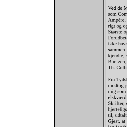
Ved de M
som Comp
Ampère, 
rigt og 
Største 
Forudbeta
ikke havd
sammen m
kjendte, 
Buntzen,
Th. Colli
Fra Tydsk
modtog je
mig som D
elskværdi
Skrifter,
hjertelig
til, udt
Gjest, a