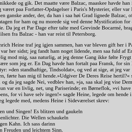
n nikkede og gik. Det maatte være Balzac, maaskee havde han 
været paa Forfatter-Opdagelser i Paris's Mysterier, eller va
 en ganske ander, der, da han i saa høi Grad lignede Balzac, o
ntagen for ham og nu morede sig ved denne Mystification for
. Da jeg et Par Dage efter talte med Grevinde Bocarmé, bra
lsen fra Balzac - han var reist til Petersborg.
ich Heine traf jeg igjen sammen, han var bleven gift her i Pa
 var her sidst; jeg fandt ham noget lidende, men saa fuld af E
elig mod mig, saa naturlig, at jeg denne Gang ikke følte Frygt 
ære som jeg er. En Dag havde han fortalt paa Fransk, for sin
yr: »den standhaftige, Tindsoldat«, og ved at sige, at jeg var
en, førte han mig til hende.»Udgiver De Deres Reise hertil?« 
, og da jeg sagde Nei, vedblev han, »ja, saa skal jeg vise De
n var en livlig, net, ung Pariserinde; en Børneflok, »vi have
ens, for vi have selv ingen!« sagde Heine, legede om hende i
eg legede med, medens Heine i Sideværelset skrev:
en und Singen! Es blitzen und gaukeln
enlichter. Die Wellen schaukeln
igen Kahn. Ich sass darinn
en Freuden und leichtem Sinn.