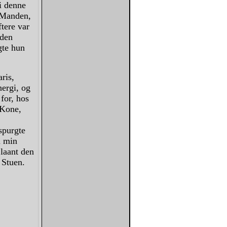
i denne
r Manden,
ftere var
 den
gte hun
ris,
nergi, og
for, hos
 Kone,
spurgte
m min
 laant den
 Stuen.