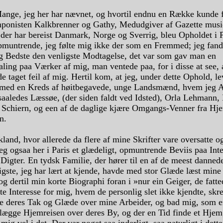
ange, jeg her har nævnet, og hvortil endnu en Række kunde f
onisten Kalkbrenner og Gathy, Medudgiver af Gazette musi
der har bereist Danmark, Norge og Sverrig, bleu Opholdet i 
opmuntrende, jeg følte mig ikke der som en Fremmed; jeg fand
og Bedste den venligste Modtagelse, det var som gav man en
ling paa Værker af mig, man ventede paa, for i disse at see,
e taget feil af mig. Hertil kom, at jeg, under dette Ophold, l
ed en Kreds af høitbegavede, unge Landsmænd, hvem jeg A
saaledes Læssøe, (der siden faldt ved Idsted), Orla Lehmann, 
 Schiern, og een af de daglige kjære Omgangs-Venner fra H
n.
land, hvor allerede da flere af mine Skrifter vare oversatte og
g ogsaa her i Paris et glædeligt, opmuntrende Beviis paa Inte
igter. En tydsk Familie, der hører til en af de meest danned
gste, jeg har lært at kjende, havde med stor Glæde læst mine 
 og dertil min korte Biographi foran i »nur ein Geiger, de fatt
ste Interesse for mig, hvem de personlig slet ikke kjendte, sk
alte deres Tak og Glæde over mine Arbeider, og bad mig, som 
t lægge Hjemreisen over deres By, og der en Tid finde et Hje