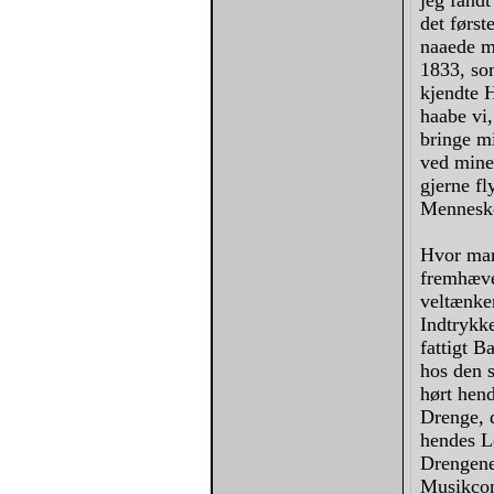
jeg fandt
det først
naaede m
1833, som
kjendte 
haabe vi,
bringe m
ved mine 
gjerne fl
Menneske
Hvor man
fremhæve
veltænke
Indtrykke
fattigt B
hos den 
hørt hend
Drenge, 
hendes L
Drengene
Musikcons