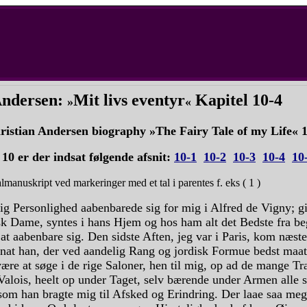
Andersen:
Mit livs eventyr
Kapitel 10-4
»
«
ristian Andersen biography »The Fairy Tale of my Life«
l 10 er der indsat følgende afsnit:
10-1
10-2
10-3
10-4
10
lmanuskript ved markeringer med et tal i parentes f. eks ( 1 )
ig Personlighed aabenbarede sig for mig i Alfred de Vigny; g
sk Dame, syntes i hans Hjem og hos ham alt det Bedste fra b
at aabenbare sig. Den sidste Aften, jeg var i Paris, kom næst
at han, der ved aandelig Rang og jordisk Formue bedst maat
ære at søge i de rige Saloner, hen til mig, op ad de mange Tr
Valois, heelt op under Taget, selv bærende under Armen alle s
som han bragte mig til Afsked og Erindring. Der laae saa me