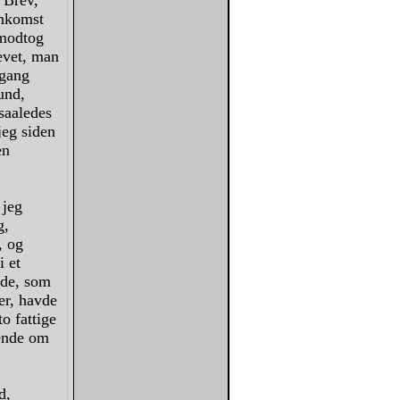
e Brev,
Ankomst
 modtog
evet, man
egang
und,
saaledes
jeg siden
en
 jeg
g,
, og
i et
nde, som
er, havde
o fattige
hende om
d,