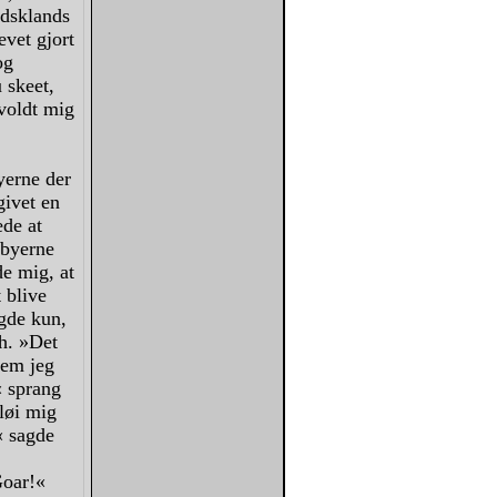
ydsklands
evet gjort
og
 skeet,
voldt mig
yerne der
givet en
ede at
nbyerne
e mig, at
 blive
agde kun,
th. »Det
vem jeg
« sprang
løi mig
« sagde
Goar!«