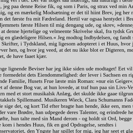
 mig vel i det. Der var noget saa inderligt, saa naturligt i dett
e, jeg paa denne Reise fik, og som i Paris, og strax ved min 
ig, og en mærkelig Modsætning er det til hiint Brev, jeg her
 det første fra mit Fædreland. Hertil var ogsaa hentydet i Br
Hjemmets første Hilsen til mig dengang ude, og skrev, »denn
 at denne hjertelige og velmeente Skrivelse skal, fra tydsk Gr
ig en glædeligere Hilsen.« Jeg modtog Indbydelsen, og fandt 
Skrifter, i Tydskland, mig ligesom adopteret i et Huus, hvor 
yver hen, og hvor jeg veed, at det nu ikke blot er Digteren, m
t, de have faaet kjær.
ge lignende Beviser har jeg ikke siden ude modtaget! Eet vil
 formedelst dets Eiendommelighed: der lever i Sachsen en ri
nde Familie, Husets Frue læste min Roman: »nur ein Geiger«
t af denne Bog var, at hun lovede, at traf hun paa sin Livs-Ve
arn med et stort musikalsk Anlæg, det skulde ikke gaae tilgru
stakkels Spillemand. Musikeren Wieck, Clara Schumanns Fad
e sige det, og kort Tid efter bragte han hende, ikke een, men t
der vare Brødre, han udpegede deres Talenter, og erindrede 
øfte, hun talte med sin Mand derom - og holdt sit Ord, begge
 kom i hendes Huus, fik en god Opdragelse, sendtes i
ervatoriet, den Yngste har spillet for mig, jeg har seet et gla