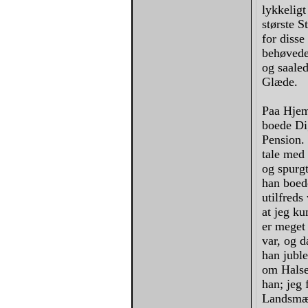
lykkeligt
største S
for diss
behøvede 
og saale
Glæde.
Paa Hjemr
boede Di
Pension. 
tale med 
og spurg
han boede
utilfreds
at jeg ku
er meget
var, og 
han jubl
om Halse
han; jeg 
Landsmæn