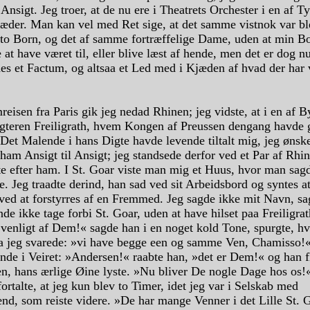
 Ansigt. Jeg troer, at de nu ere i Theatrets Orchester i en af T
tæder. Man kan vel med Ret sige, at det samme vistnok var bl
e to Born, og det af samme fortræffelige Dame, uden at min B
at have været til, eller blive læst af hende, men det er dog nu
des et Factum, og altsaa et Led med i Kjæden af hvad der har 
eisen fra Paris gik jeg nedad Rhinen; jeg vidste, at i en af B
gteren Freiligrath, hvem Kongen af Preussen dengang havde 
Det Malende i hans Digte havde levende tiltalt mig, jeg ønsk
ham Ansigt til Ansigt; jeg standsede derfor ved et Par af Rhi
te efter ham. I St. Goar viste man mig et Huus, hvor man sagd
. Jeg traadte derind, han sad ved sit Arbeidsbord og syntes at
 ved at forstyrres af en Fremmed. Jeg sagde ikke mit Navn, s
nde ikke tage forbi St. Goar, uden at have hilset paa Freiligra
 venligt af Dem!« sagde han i en noget kold Tone, spurgte, h
da jeg svarede: »vi have begge een og samme Ven, Chamisso!
ende i Veiret: »Andersen!« raabte han, »det er Dem!« og han f
n, hans ærlige Øine lyste. »Nu bliver De nogle Dage hos os!
fortalte, at jeg kun blev to Timer, idet jeg var i Selskab med
d, som reiste videre. »De har mange Venner i det Lille St. 