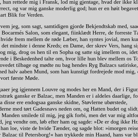
 hun rettede mig i Fransk, lod mig gjentage, hvad der ikke k
rrect, og var mig ganske moderlig god; hun er en høit begav
art Blik for Verden.
hvem jeg, som sagt, samtidigen gjorde Bekjendtskab med, saae
 Bocarmés Salon, som elegant, fiinklædt Herre, de forreste 
 hvide frem mellem de røde Læber, han syntes jovial, men kun
i det mindste i denne Kreds; en Dame, der skrev Vers, hang si
g mig, drog os hen til en Sopha og satte sig imellem os, ide
nde i Beskedenhed talte om, hvor lille hun blev mellem os To
ovedet tilbage og mødte nu bag hendes Ryg Balzacs satiriske,
med halv aaben Mund, som han kunstigt fordrejede mod mig, 
 vort første Møde.
aaer jeg igjennem Louvre og modes her en Mand, der i Figu
stræk ganske er Balzac, men Manden er i aldeles daarlige, for
a disse ere endogsaa ganske skidne, Støvlerne ubørstede,
erne med tørt Gadesnavs neden om, og Hatten budet og slidt,
 Manden smilede til mig, jeg gik forbi, men det var mig altfor
d, jeg vendte om, løb efter ham og sagde: »De er dog ikke Hr
han loe, viste de hvide Tænder, og sagde blot: »imorgen reis
 Balzac til Petersborg!« han trykkede min Haand, hans var b