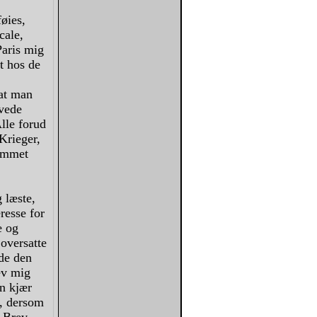
øies,
cale,
Paris mig
t hos de
 at man
evede
lle forud
Krieger,
jemmet
 læste,
resse for
e og
oversatte
ede den
rev mig
en kjær
m, dersom