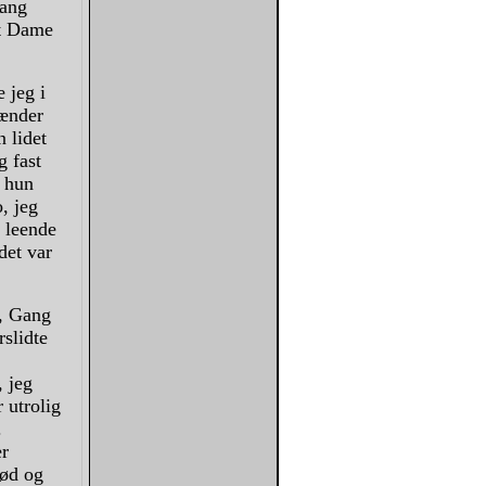
lang
et Dame
 jeg i
Tænder
 lidet
g fast
t hun
, jeg
 leende
det var
r, Gang
slidte
 jeg
 utrolig
.
er
lød og