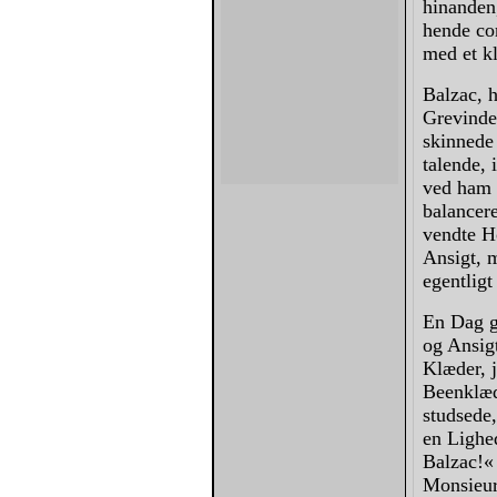
hinanden,
hende co
med et kl
Balzac, 
Grevinde
skinnede
talende, 
ved ham o
balancere
vendte H
Ansigt, 
egentligt
En Dag g
og Ansigt
Klæder, j
Beenklæd
studsede,
en Lighe
Balzac!« 
Monsieur