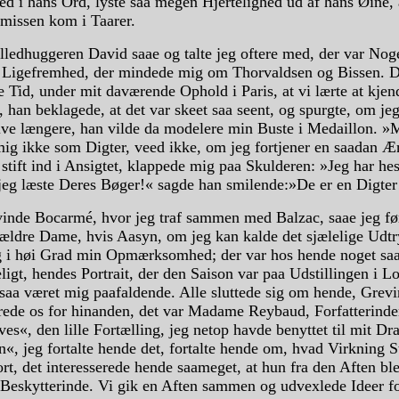
ed i hans Ord, lyste saa megen Hjertelighed ud af hans Øine, 
smissen kom i Taarer.
ledhuggeren David saae og talte jeg oftere med, der var Noge
 Ligefremhed, der mindede mig om Thorvaldsen og Bissen. De
e Tid, under mit daværende Ophold i Paris, at vi lærte at kjen
 han beklagede, at det var skeet saa seent, og spurgte, om je
ive længere, han vilde da modelere min Buste i Medaillon. 
mig ikke som Digter, veed ikke, om jeg fortjener en saadan 
stift ind i Ansigtet, klappede mig paa Skulderen: »Jeg har h
 jeg læste Deres Bøger!« sagde han smilende:»De er en Digter
inde Bocarmé, hvor jeg traf sammen med Balzac, saae jeg fø
ældre Dame, hvis Aasyn, om jeg kan kalde det sjælelige Udtr
sig i høi Grad min Opmærksomhed; der var hos hende noget sa
eligt, hendes Portrait, der den Saison var paa Udstillingen i L
saa været mig paafaldende. Alle sluttede sig om hende, Grev
rede os for hinanden, det var Madame Reybaud, Forfatterinden
es«, den lille Fortælling, jeg netop havde benyttet til mit D
«, jeg fortalte hende det, fortalte hende om, hvad Virkning S
rt, det interesserede hende saameget, at hun fra den Aften bl
 Beskytterinde. Vi gik en Aften sammen og udvexlede Ideer f