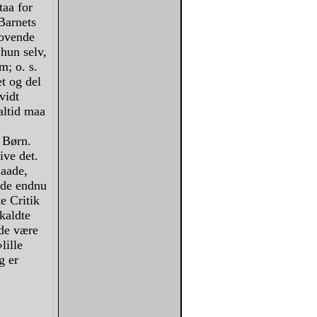
taa for
Barnets
sovende
hun selv,
m; o. s.
t og del
vidt
altid maa
r Børn.
ive det.
aade,
 de endnu
e Critik
 kaldte
lde være
lille
g er