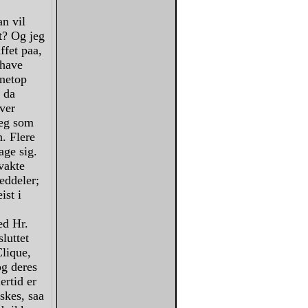
an vil
t? Og jeg
ffet paa,
 have
 netop
 da
ver
jeg som
. Flere
age sig.
vakte
eddeler;
ist i
ed Hr.
luttet
Clique,
og deres
ertid er
skes, saa