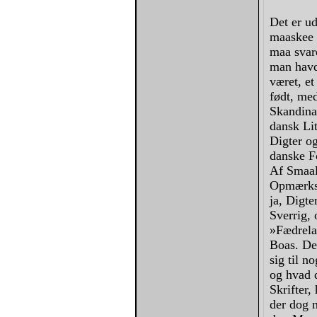
Det er ud
maaskee 
maa svar
man havd
været, et
født, med
Skandina
dansk Li
Digter o
danske Fo
Af Smaal
Opmærkso
ja, Digte
Sverrig,
»Fædrela
Boas. De
sig til n
og hvad 
Skrifter,
der dog n