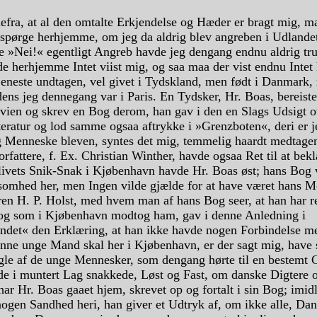
efra, at al den omtalte Erkjendelse og Hæder er bragt mig, m
spørge herhjemme, om jeg da aldrig blev angreben i Udlande
e »Nei!« egentligt Angreb havde jeg dengang endnu aldrig tru
e herhjemme Intet viist mig, og saa maa der vist endnu Intet
 eneste undtagen, vel givet i Tydskland, men født i Danmark,
ens jeg dennegang var i Paris. En Tydsker, Hr. Boas, bereiste
vien og skrev en Bog derom, han gav i den en Slags Udsigt o
teratur og lod samme ogsaa aftrykke i »Grenzboten«, deri er 
g Menneske bleven, syntes det mig, temmelig haardt medtagen
rfattere, f. Ex. Christian Winther, havde ogsaa Ret til at bekl
ivets Snik-Snak i Kjøbenhavn havde Hr. Boas øst; hans Bog 
mhed her, men Ingen vilde gjælde for at have været hans M
ren H. P. Holst, med hvem man af hans Bog seer, at han har re
 og som i Kjøbenhavn modtog ham, gav i denne Anledning i
ndet« den Erklæring, at han ikke havde nogen Forbindelse m
nne unge Mand skal her i Kjøbenhavn, er der sagt mig, have s
ogle af de unge Mennesker, som dengang hørte til en bestemt 
de i muntert Lag snakkede, Løst og Fast, om danske Digtere 
 har Hr. Boas gaaet hjem, skrevet op og fortalt i sin Bog; imidl
ogen Sandhed heri, han giver et Udtryk af, om ikke alle, Dan