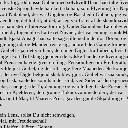
 en kraftig, rødmusse Gubbe med sølvhvidt Haar, han talte Sv
 svenske Sprog havde han lært, da han, som Flygtning for Na
 vort Naboland; der var Ungdom og Raskhed i Gubben; jeg v
jendt, og det lod til, at det, at jeg var fra et af de skandinavi
av ham større Interesse for mig. Under Samtalens Løb blev e
meldt, Ingen af os hørte ret Navnet; det var en ung, smuk 
ndt, kjækt Ansigt, han satte sag stille ned indenfor Døren, og 
lgte mig ud, og Manden reiste sig, udbrød den Gamle fornøiet
eibel! - ja, det var ham, den unge Digter fra Lübech, hvis fr
sange i kort Tid klang gjennem de tydske Lande, og hvem ogs
 Preussen havde givet en Slags Pension ligesom Freiligrath; t
 vilde just Geibel, og der tilbringe flere Maaneder. Nu kom je
t, det nye Digterbekjendtskab blev gjort. Geibel var saa smuk
 og frisk; saaledes som han der stod, ved Siden af den kjerne
be, saae jeg i de To, den unge og gamle lige friske Poesie. R
tet fra Kjælderen, den grønne Bokar svømmede deri, det var
« og til Mai, til Vaarens Priis, gav den gamle Skjald mig et
n.
in Lenz, sollst Du nicht schweigen,
Mai, mit Freudenschall!
t Pfeifen, Flöten, Geigen,