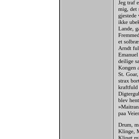
Jeg traf
mig, det
gjestede
ikke ubek
Lande, g
Fremmed 
et solbræ
Arndt fu
Emanuel G
deilige 
Kongen af
St. Goar,
strax bor
kraftfuld
Digtergub
blev hen
»Maitrank
paa Veie
Drum, me
Klinge, 
Klingt mi