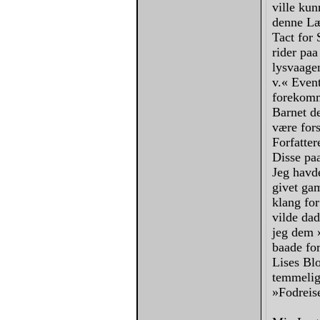
ville ku
denne Læ
Tact for
rider paa
lysvaage
v.« Even
forekomme
Barnet de
være for
Forfatter
Disse paa
Jeg havd
givet ga
klang for
vilde dad
jeg dem »
baade for
Lises Blo
temmelig
»Fodreis