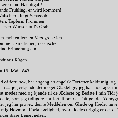
Lerch und Nachtigall!
ands Frühling, er wird kommen!
Wälschen klingt Schassab!
ten, Tapfern, Frommen,
 diesen Wunsch auf's Grab.
em meinen letzten Vers grabe ich
ommen, kindlichen, nordischen
ne Erinnerung ein.
ndt aus Rügen.
n 19. Mai 1843.
d of fortune«, har engang en engelsk Forfatter kaldt mig, og
g maa jeg erkjende det meget Glædelige, jeg har modtaget i m
 at mødes med og kjende til de Ædleste og Bedste i min Tid; 
 dette, som jeg tidligere har fortalt om det Fattige, det Ydmyg
e, jeg har prøvet; denne Meddelen om Glæde og Hæder have
s mig Hovmod, Forfængelighed, hvor aldeles urigtig er det at
under disse Benævnelser.