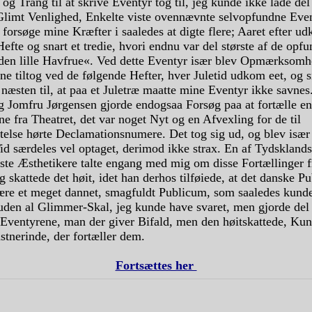
og Trang til at skrive Eventyr tog til, jeg kunde ikke lade del
 Glimt Venlighed, Enkelte viste ovennævnte selvopfundne Even
t forsøge mine Kræfter i saaledes at digte flere; Aaret efter u
 Hefte og snart et tredie, hvori endnu var del største af de opf
den lille Havfrue«. Ved dette Eventyr især blev Opmærksom
ne tiltog ved de følgende Hefter, hver Juletid udkom eet, og s
 næsten til, at paa et Juletræ maatte mine Eventyr ikke savnes
g Jomfru Jørgensen gjorde endogsaa Forsøg paa at fortælle en
e fra Theatret, det var noget Nyt og en Afvexling for de til
else hørte Declamationsnumere. Det tog sig ud, og blev især
id særdeles vel optaget, derimod ikke strax. En af Tydsklands
ste Æsthetikere talte engang med mig om disse Fortællinger f
 skattede det høit, idet han derhos tilføiede, at det danske P
ære et meget dannet, smagfuldt Publicum, som saaledes kund
uden al Glimmer-Skal, jeg kunde have svaret, men gjorde del 
 Eventyrene, man der giver Bifald, men den høitskattede, Kun
stnerinde, der fortæller dem.
Fortsættes her