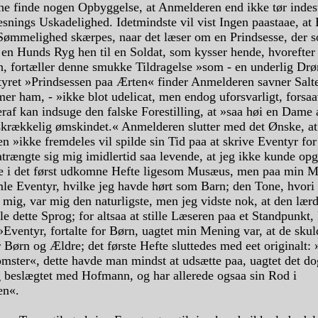
nne finde nogen Opbyggelse, at Anmelderen end ikke tør indes
snings Uskadelighed. Idetmindste vil vist Ingen paastaae, at 
 Sømmelighed skærpes, naar det læser om en Prindsesse, der 
 en Hunds Ryg hen til en Soldat, som kysser hende, hvorefter 
n, fortæller denne smukke Tildragelse »som - en underlig Drø
tyret »Prindsessen paa Ærten« finder Anmelderen savner Salte
r ham, - »ikke blot udelicat, men endog uforsvarligt, forsaa
raf kan indsuge den falske Forestilling, at »saa høi en Dame 
skrækkelig ømskindet.« Anmelderen slutter med det Ønske, at
en »ikke fremdeles vil spilde sin Tid paa at skrive Eventyr fo
trængte sig mig imidlertid saa levende, at jeg ikke kunde opg
e i det først udkomne Hefte ligesom Musæus, men paa min M
mle Eventyr, hvilke jeg havde hørt som Barn; den Tone, hvori
 mig, var mig den naturligste, men jeg vidste nok, at den lærd
le dette Sprog; for altsaa at stille Læseren paa et Standpunkt,
Eventyr, fortalte for Børn, uagtet min Mening var, at de sku
 Børn og Ældre; det første Hefte sluttedes med eet originalt: »
mster«, dette havde man mindst at udsætte paa, uagtet det do
 beslægtet med Hofmann, og har allerede ogsaa sin Rod i
en«.