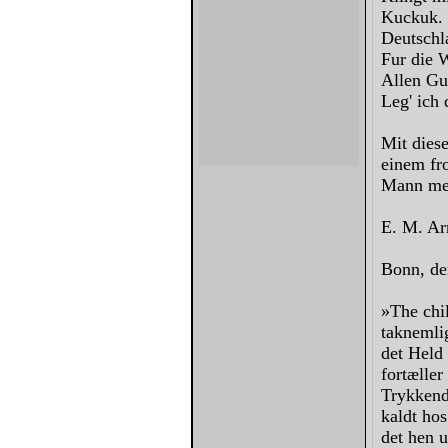
Kuckuk. 
Deutschl
Fur die 
Allen Gu
Leg' ich
Mit dies
einem fr
Mann mei
E. M. Ar
Bonn, de
»The chil
taknemli
det Held
fortæller
Trykkend
kaldt ho
det hen 