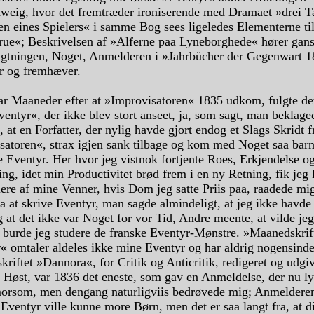
weig, hvor det fremtræder ironiserende med Dramaet »drei T
n eines Spielers« i samme Bog sees ligeledes Elementerne ti
frue«; Beskrivelsen af »Alferne paa Lyneborghede« hører gans
igtningen, Noget, Anmelderen i »Jahrbücher der Gegenwart 1
 og fremhæver.
ar Maaneder efter at »Improvisatoren« 1835 udkom, fulgte det
entyr«, der ikke blev stort anseet, ja, som sagt, man beklage
 at en Forfatter, der nylig havde gjort endog et Slags Skridt 
satoren«, strax igjen sank tilbage og kom med Noget saa barn
 Eventyr. Her hvor jeg vistnok fortjente Roes, Erkjendelse o
g, idet min Productivitet brød frem i en ny Retning, fik jeg
ere af mine Venner, hvis Dom jeg satte Priis paa, raadede mi
ra at skrive Eventyr, man sagde almindeligt, at jeg ikke havde
g at det ikke var Noget for vor Tid, Andre meente, at vilde je
, burde jeg studere de franske Eventyr-Mønstre. »Maanedskrif
r« omtaler aldeles ikke mine Eventyr og har aldrig nogensinde
skriftet »Dannora«, for Critik og Anticritik, redigeret og udgiv
. Høst, var 1836 det eneste, som gav en Anmeldelse, der nu l
orsom, men dengang naturligviis bedrøvede mig; Anmelderen
 Eventyr ville kunne more Børn, men det er saa langt fra, at di