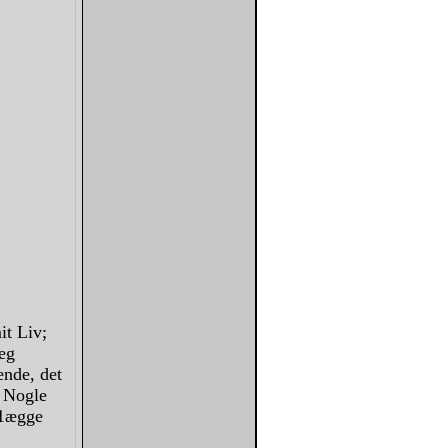
it Liv;
jeg
ende, det
 Nogle
 1ægge