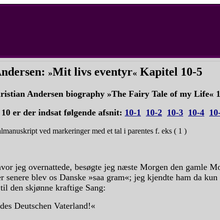
Andersen:
Mit livs eventyr
Kapitel 10-5
»
«
ristian Andersen biography »The Fairy Tale of my Life«
l 10 er der indsat følgende afsnit:
10-1
10-2
10-3
10-4
10
lmanuskript ved markeringer med et tal i parentes f. eks ( 1 )
hvor jeg overnattede, besøgte jeg næste Morgen den gamle Mo
er senere blev os Danske »saa gram«; jeg kjendte ham da kun
til den skjønne kraftige Sang:
 des Deutschen Vaterland!«