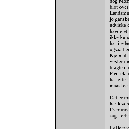
dog Mæng
blot ove
Landsmæn
jo gansk
udviske d
havde et
ikke kun
har i »d
ogsaa her
Kjøbenha
vexler me
bragte en
Fædreland
har efter
maaskee 
Det er mi
har lever
Fremtræd
sagt, erh
I »Harzre