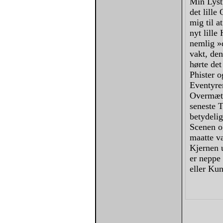
Min Lyst 
det lille
mig til a
nyt lille
nemlig »
vakt, den
hørte det
Phister o
Eventyren
Overmætt
seneste T
betydelig
Scenen og
maatte v
Kjernen 
er neppe
eller Kun