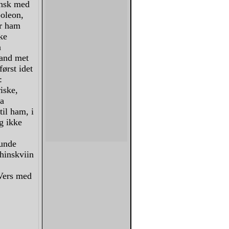
ensk med
poleon,
ar ham
ske
n
Mand met
først idet
:
iske,
aa
il ham, i
g ikke
,
sunde
hinskviin
 Vers med