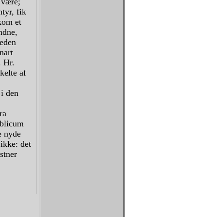
 være;
tyr, fik
dkom et
undne,
heden
nart
. Hr.
kelte af
 i den
ra
ublicum
e nyde
ikke: det
stner