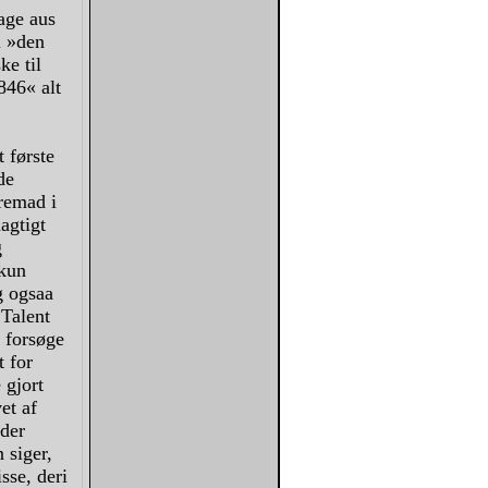
age aus
l »den
ke til
846« alt
 første
de
fremad i
agtigt
g
 kun
g ogsaa
 Talent
g forsøge
t for
 gjort
et af
yder
 siger,
sse, deri