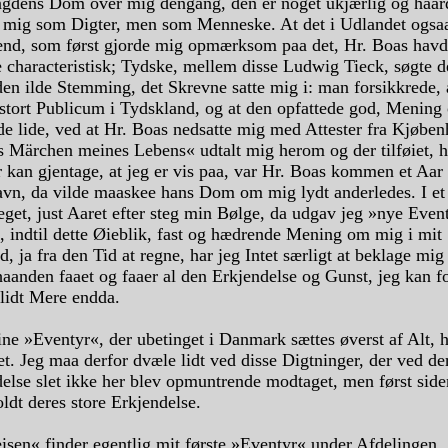
dens Dom over mig dengang, den er noget ukjærlig og haard
r mig som Digter, men som Menneske. At det i Udlandet ogsa
d, som først gjorde mig opmærksom paa det, Hr. Boas havde
e characteristisk; Tydske, mellem disse Ludwig Tieck, søgte d
en ilde Stemming, det Skrevne satte mig i: man forsikkrede, a
 stort Publicum i Tydskland, og at den opfattede god, Menin
de lide, ved at Hr. Boas nedsatte mig med Attester fra Kjøben
as Märchen meines Lebens« udtalt mig herom og der tilføiet, 
 kan gjentage, at jeg er vis paa, var Hr. Boas kommen et Aar 
vn, da vilde maaskee hans Dom om mig lydt anderledes. I et
get, just Aaret efter steg min Bølge, da udgav jeg »nye Even
, indtil dette Øieblik, fast og hædrende Mening om mig i mit
, ja fra den Tid at regne, har jeg Intet særligt at beklage mig
haanden faaet og faaer al den Erkjendelse og Gunst, jeg kan fo
lidt Mere endda.
ne »Eventyr«, der ubetinget i Danmark sættes øverst af Alt, 
et. Jeg maa derfor dvæle lidt ved disse Digtninger, der ved der
else slet ikke her blev opmuntrende modtaget, men først sid
oldt deres store Erkjendelse.
isen« finder egentlig mit første »Eventyr« under Afdelingen