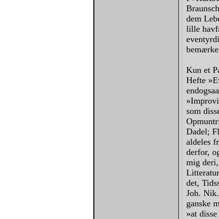
Braunsch
dem Lebe
lille hav
eventyrd
bemærker
Kun et P
Hefte »Ev
endogsaa,
»Improvi
som disse
Opmuntrin
Dadel; Fl
aldeles f
derfor, o
mig deri
Litteratu
det, Tids
Joh. Nik
ganske m
»at disse