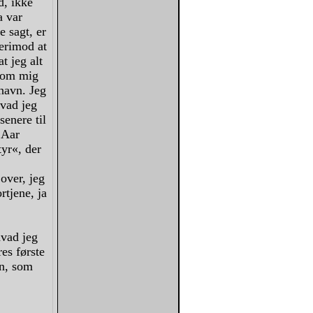
, ikke
a var
 sagt, er
erimod at
t jeg alt
g om mig
havn. Jeg
hvad jeg
senere til
 Aar
tyr«, der
 over, jeg
rtjene, ja
hvad jeg
es første
en, som