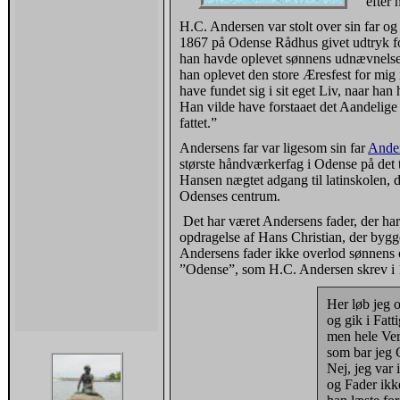
efter 
H.C. Andersen var stolt over sin far o
1867 på Odense Rådhus givet udtryk for,
han havde oplevet sønnens udnævnelse 
han oplevet den store Æresfest for mi
have fundet sig i sit eget Liv, naar han
Han vilde have forstaaet det Aandelig
fattet.”
Andersens far var ligesom sin far
Ande
største håndværkerfag i Odense på det 
Hansen nægtet adgang til latinskolen,
Odenses centrum.
Det har været Andersens fader, der har h
opdragelse af Hans Christian, der bygg
Andersens fader ikke overlod sønnens op
”Odense”, som H.C. Andersen skrev i 1
Her løb jeg
og gik i Fatt
men hele Ver
som bar jeg 
Nej, jeg var 
og Fader ikke