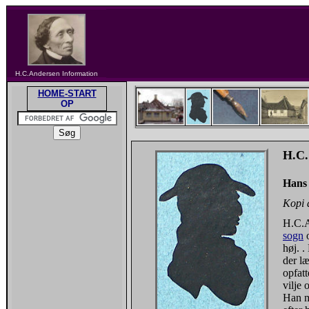
H.C.Andersen Information
HOME-START
OP
H.C.
Hans 
Kopi a
H.C.A
sogn
o
høj. 
der l
opfatt
vilje 
Han m