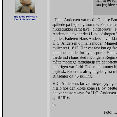
han læste fo
saa jeg blev 
The Little Mermaid
Hans Andersen var med i Odense Borg
Den Lille Havfrue
spillede på fløjte og tromme. Faderen va
nikkedukker samt lave ”bindebreve”. 
Andersen nævner det i Levnedsbogen ”
hjertet. Faderen Hans Andersen var kl
H.C. Andersen og hans moder. Mangel p
militæret i 1812. Her var fast løn og fød
han boede indenfor byens porte. Hans A
træde ind i hans sted i Kongens Regimen
måtte modtage fattighjælp fra det offen
da krigen var forbi. Faderen kommer hj
psykisk. Faderens afregningsbog fra mil
Rigsdaler og 46 skilling.
H.C. Andersens far var meget syg og tab
hjælp hos den kloge kone i Ejby, Mett
det var et stort savn for H.C. Anderse
april 1816.
lb
Foto: L