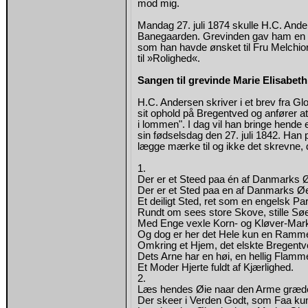
mod mig.
Mandag 27. juli 1874 skulle H.C. Ander
Banegaarden. Grevinden gav ham en 
som han havde ønsket til Fru Melchi
til »Rolighed«.
Sangen til grevinde Marie Elisabeth
H.C. Andersen skriver i et brev fra Gl
sit ophold på Bregentved og anfører a
i lommen". I dag vil han bringe hende
sin fødselsdag den 27. juli 1842. Han
lægge mærke til og ikke det skrevne, 
1.
Der er et Steed paa én af Danmarks 
Der er et Sted paa en af Danmarks Øe
Et deiligt Sted, ret som en engelsk Pa
Rundt om sees store Skove, stille Søe
Med Enge vexle Korn- og Kløver-Mar
Og dog er her det Hele kun en Ramm
Omkring et Hjem, det elskte
Bregentv
Dets Arne har en høi, en hellig Flamm
Et Moder Hjerte fuldt af Kjærlighed.
2.
Læs hendes Øie naar den Arme græde
Der skeer i Verden Godt, som Faa ku