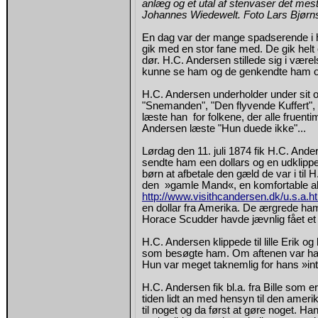
anlæg og et utal af stenvaser det mest
Johannes Wiedewelt. Foto Lars Bjørn
En dag
var der mange spadserende i h
gik med en stor fane med. De gik helt o
dør. H.C. Andersen stillede sig i værelse
kunne se ham og de genkendte ham og
H.C. Andersen underholder under sit o
"Snemanden", "Den flyvende Kuffert", 
læste han for folkene, der alle fruenti
Andersen læste "Hun duede ikke"...
Lørdag den 11. juli 1874 fik H.C. Ander
sendte ham een dollars og en udklippet
børn at afbetale den gæld de var i ti
den »gamle Mand«, en komfortable a
http://www.visithcandersen.dk/u.s.a.h
en dollar fra Amerika. De ærgrede ham 
Horace Scudder havde jævnlig fået et l
H.C. Andersen klippede til lille Erik 
som besøgte ham. Om aftenen var ha
Hun var meget taknemlig for hans »i
H.C. Andersen fik bl.a. fra Bille som e
tiden lidt an med hensyn til den amer
til noget og da først at gøre noget. H