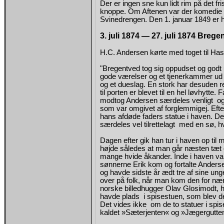
Der er ingen sne kun lidt rim på det f
knoppe. Om Aftenen var der komedie 
Svinedrengen. Den 1. januar 1849 er h
3. juli 1874 — 27. juli 1874 Brege
H.C. Andersen kørte med toget til Ha
"Bregentved tog sig oppudset og godt u
gode værelser og et tjenerkammer ud t
og et dueslag. En stork har desuden r
til porten er blevet til en hel løvhytt
modtog Andersen særdeles venligt og 
som var omgivet af forglemmigej. Efte
hans afdøde faders statue i haven. De
særdeles vel tilrettelagt med en sø, h
Dagen efter gik han tur i haven op ti
højde således at man går næsten tæt o
mange hvide åkander. Inde i haven va
sønnerne Erik kom og fortalte Anders
og havde sidste år ædt tre af sine un
over på folk, når man kom den for nær
norske billedhugger Olav Glosimodt, 
havde plads i spisestuen, som blev de 
Det vides ikke om de to statuer i spi
kaldet »Sæterjenten« og »Jægergutten