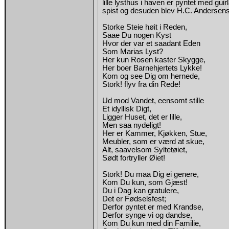
lille lysthus i haven er pyntet med gu
spist og desuden blev H.C. Andersen
Storke Steie høit i Reden,
Saae Du nogen Kyst
Hvor der var et saadant Eden
Som Marias Lyst?
Her kun Rosen kaster Skygge,
Her boer Barnehjertets Lykke!
Kom og see Dig om hernede,
Stork! flyv fra din Rede!
Ud mod Vandet, eensomt stille
Et idyllisk Digt,
Ligger Huset, det er lille,
Men saa nydeligt!
Her er Kammer, Kjøkken, Stue,
Meubler, som er værd at skue,
Alt, saavelsom Syltetøiet,
Sødt fortryller Øiet!
Stork! Du maa Dig ei genere,
Kom Du kun, som Gjæst!
Du i Dag kan gratulere,
Det er Fødselsfest;
Derfor pyntet er med Krandse,
Derfor synge vi og dandse,
Kom Du kun med din Familie,