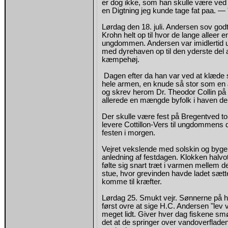
er dog ikke, som han skulle være ved 
en Digtning jeg kunde tage fat paa. — 
Lørdag den 18. juli. Andersen sov god
Krohn helt op til hvor de lange alleer
ungdommen. Andersen var imidlertid ud
med dyrehaven op til den yderste del a
kæmpehøj.
Dagen efter da han var ved at klæde si
hele armen, en knude så stor som en æ
og skrev herom Dr. Theodor Collin på 
allerede en mængde byfolk i haven de
Der skulle være fest på Bregentved to
levere Cottillon-Vers til ungdommens da
festen i morgen.
Vejret vekslende med solskin og byger
anledning af festdagen. Klokken hal
følte sig snart træt i varmen mellem 
stue, hvor grevinden havde ladet sætt
komme til kræfter.
Lørdag 25. Smukt vejr. Sønnerne på he
først ovre at sige H.C. Andersen "le
meget lidt. Giver hver dag fiskene s
det at de springer over vandoverfl