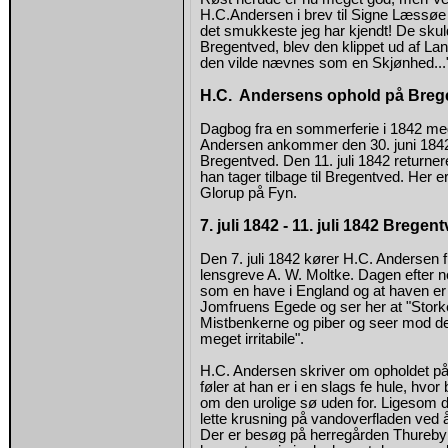
H.C.Andersen i brev til Signe Læssøe 
det smukkeste jeg har kjendt! De skul
Bregentved, blev den klippet ud af La
den vilde nævnes som en Skjønhed...
H.C. Andersens ophold på Breg
Dagbog fra en sommerferie i 1842 med
Andersen ankommer den 30. juni 1842 ti
Bregentved. Den 11. juli 1842 returnerer 
han tager tilbage til Bregentved. Her er
Glorup på Fyn.
7. juli 1842 - 11. juli 1842 Bregen
Den 7. juli 1842 kører H.C. Andersen f
lensgreve A. W. Moltke. Dagen efter n
som en have i England og at haven er f
Jomfruens Egede og ser her at "Stork
Mistbenkerne og piber og seer mod d
meget irritabile".
H.C. Andersen skriver om opholdet på 
føler at han er i en slags fe hule, hv
om den urolige sø uden for. Ligesom d
lette krusning på vandoverfladen ved
Der er besøg på herregården Thurebyh