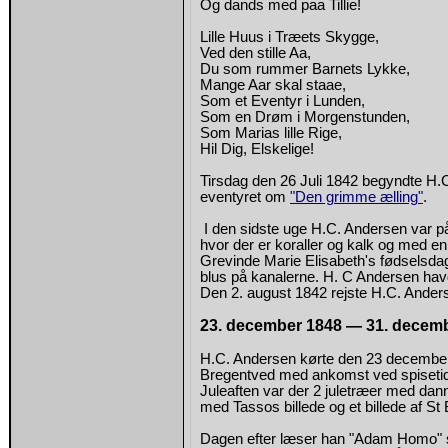
Og dands med paa Tillie!
Lille Huus i Træets Skygge,
Ved den stille Aa,
Du som rummer Barnets Lykke,
Mange Aar skal staae,
Som et Eventyr i Lunden,
Som en Drøm i Morgenstunden,
Som Marias lille Rige,
Hil Dig, Elskelige!
Tirsdag den 26 Juli 1842 begyndte H.
eventyret om
"Den grimme ælling"
.
I den sidste uge H.C. Andersen var p
hvor der er koraller og kalk og med en
Grevinde Marie Elisabeth's fødselsdag.
blus på kanalerne. H. C Andersen ha
Den 2. august 1842 rejste H.C. Anders
23. december 1848 — 31. decem
H.C. Andersen kørte den 23 december 1
Bregentved med ankomst ved spisetid
Juleaften var der 2 juletræer med dan
med Tassos billede og et billede af S
Dagen efter læser han "Adam Homo" s