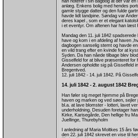
han noterer i sin dagbog at der var 
anlæg. Enkens bolig med hendes portr
gamle stygge datter og den fulde gar
havde lidt tandpine. Søndag var Anders
deres kapel , som er et elegant katol
i et eventyr. Om aftenen har han læst 
Mandag den 11. juli 1842 spadserede ha
have og kom i en afdeling af haven ,hv
dagbogen sanselig stemt og havde en 
en vild trang efter en kvinde for at 
Syden. Da han nåede tilbage blev blode
Gisselfeld for at blive præsenteret fo
Andersen opholdte sig på Gisselfeld ind
Bregentved.
12. juli 1842 - 14. juli 1842. På Gisself
14. juli 1842 - 2. august 1842 Br
Han føler sig meget hjemme på Bregen
haven og marken og ved søen, sejler 
bl.a. at lave blomster - lotteri, lavet
underholdning. Desuden foretager han
Kirke, Karisegårde, Den hellige fru Mar
Juellinge, Thurebyholm
I anledning af Maria Moltkes 15 års f
den 22. juli 1842 skrevet en vise til 