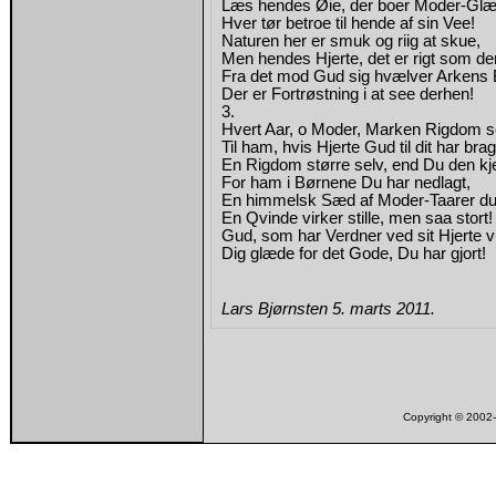
Læs hendes Øie, der boer Moder-Glæ
Hver tør betroe til hende af sin Vee!
Naturen her er smuk og riig at skue,
Men hendes Hjerte, det er rigt som de
Fra det mod Gud sig hvælver Arkens 
Der er Fortrøstning i at see derhen!
3.
Hvert Aar, o Moder, Marken Rigdom 
Til ham, hvis Hjerte Gud til dit har brag
En Rigdom større selv, end Du den kj
For ham i Børnene Du har nedlagt,
En himmelsk Sæd af Moder-Taarer du
En Qvinde virker stille, men saa stort!
Gud, som har Verdner ved sit Hjerte v
Dig glæde for det Gode, Du har gjort!
Lars Bjørnsten 5. marts 2011.
Copyright © 200