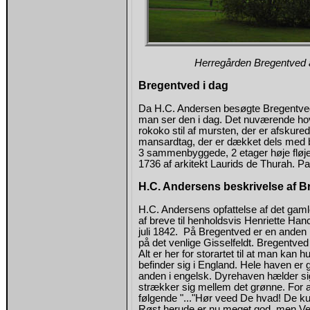
Herregården Bregentved 
Bregentved i dag
Da H.C. Andersen besøgte Bregentve
man ser den i dag. Det nuværende hove
rokoko stil af mursten, der er afsku
mansardtag, der er dækket dels med b
3 sammenbyggede, 2 etager høje fløje.
1736 af arkitekt Laurids de Thurah. P
H.C. Andersens beskrivelse af 
H.C. Andersens opfattelse af det gam
af breve til henholdsvis Henriette Ha
juli 1842. På Bregentved er en anden na
på det venlige Gisselfeldt. Bregentved 
Alt er her for storartet til at man ka
befinder sig i England. Hele haven er g
anden i engelsk. Dyrehaven hælder sig 
strækker sig mellem det grønne. For a
følgende "..."Hør veed De hvad! De kund
Røst herude er nu meget god, men Ven