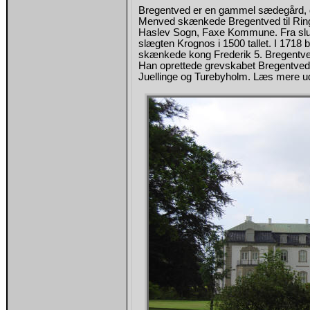
Bregentved er en gammel sædegård, d
Menved skænkede Bregentved til Ringst
Haslev Sogn, Faxe Kommune. Fra slutni
slægten Krognos i 1500 tallet. I 1718 b
skænkede kong Frederik 5. Bregentved 
Han oprettede grevskabet Bregentved
Juellinge og Turebyholm. Læs mere ud