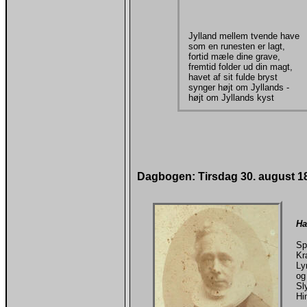
Jylland mellem tvende have
som en runesten er lagt,
fortid mæle dine grave,
fremtid folder ud din magt,
havet af sit fulde bryst
synger højt om Jyllands -
højt om Jyllands kyst
Dagbogen: Tirsdag 30. august 1
Ha
Sp
Kr
Ly
og
Sl
Hi