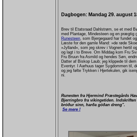
Dagbogen: Mandag 29. august 1
Brev til Etatsraad Dahlstrøm, se et med 
med Plantage, Mindesteen og en prægtig
Runesteen
, som Bjergegaard har fundet og
Læste for den gamle Mand: »de røde Skoe
»Jylland«, som jeg skrev i Vognen hertil o
og lagt i to Breve. Om Middag kom Fru Sv
Fru Bruun fra Asmild og hendes Søn, end
Datter af Biskop Laub; jeg klippede til de
Eventyr. I Aarhuus tager Sygdommen til, d
og jeg følte Trykken i Hjertekulen, gik ise
ni.
Runesten fra Hjermind Præstegårds Ha
Bjerringbro
fra vikingetiden. Indskriften
bróður sinn, harða góðan dreng".
Se mere !