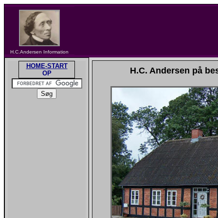
H.C.Andersen Information
HOME-START
H.C. Andersen på be
OP