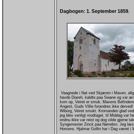
Dagbogen: 1. September 1859
.
Vaagnede i Nat ved Skjæren i Maven, allge
havde Diareh, kaldte paa Swane og var æng
kom op, Veiret er smuk, Mavens Befindende
Angest, Guds Villie forandres ikke derved!
Wiborg, Veiret smukt. Kromanden glad ved 
jeg blev venligt modtaget, til Middag var
endnu ikke var reist og dog vilde gjerne t
Syngemester Zinck paa Nørrebro. Jeg læste
Horsens. Hjalmar Gollin har i Dag været i W