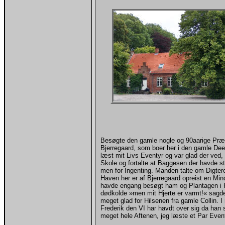
Besøgte den gamle nogle og 90aarige Præs
Bjerregaard, som boer her i den gamle Dee
læst mit Livs Eventyr og var glad der ved,
Skole og fortalte at Baggesen der havde st
men for Ingenting. Manden talte om Digter
Haven her er af Bjerregaard opreist en Min
havde engang besøgt ham og Plantagen i
dødkolde »men mit Hjerte er varmt!« sag
meget glad for Hilsenen fra gamle Collin. 
Frederik den VI har havdt over sig da han s
meget hele Aftenen, jeg læste et Par Event