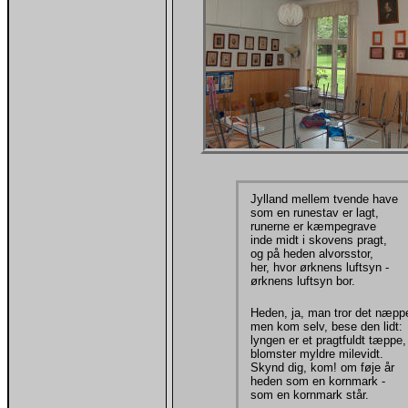
Jylland mellem tvende have
som en runestav er lagt,
runerne er kæmpegrave
inde midt i skovens pragt,
og på heden alvorsstor,
her, hvor ørknens luftsyn -
ørknens luftsyn bor.
Heden, ja, man tror det næpp
men kom selv, bese den lidt:
lyngen er et pragtfuldt tæppe,
blomster myldre milevidt.
Skynd dig, kom! om føje år
heden som en kornmark -
som en kornmark står.