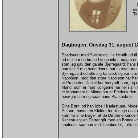
- 
de
Ta
Dagbogen: Onsdag 31. august 1
Spadseret med Swane og lille Henrik ud ti
ud mellem de brune Lyngbanker, bragte e
som jeg gav den gamle Bjerregaard; hans D
han viiste mig hvad denne har skrevet mo
Bjerregaard udtalte sig fanatisk og var isæ
Napoleon, mod den store Napoleon har ha
at Propheten Daniel har forkyndt ham; og
Mand, som er mod Kongerne har her i sin 
et Monument til Minde om at Frederik den 
besøgte ham og saae hans Planteskole.
Sine Børn lod han løbe i Karlestuen, Mode
Person, havde en Klokke for at ringe naar
kom fra sine Bøger, at da Døttrene kunde f
Karlestuen; en Datter gift med en Bonde ko
saaledes sad hun ved Theebordet, talte om