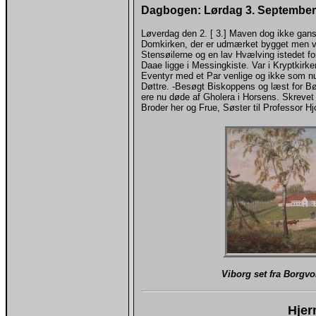
Dagbogen: Lørdag 3. September
Løverdag den 2. [ 3.] Maven dog ikke gans
Domkirken, der er udmærket bygget men va
Stensøilerne og en lav Hvælving istedet fo
Daae ligge i Messingkiste. Var i Kryptkirk
Eventyr med et Par venlige og ikke som nu
Døttre. -Besøgt Biskoppens og læst for B
ere nu døde af Gholera i Horsens. Skrevet 
Broder her og Frue, Søster til Professor Hjor
Viborg set fra Borgvo
Hjer