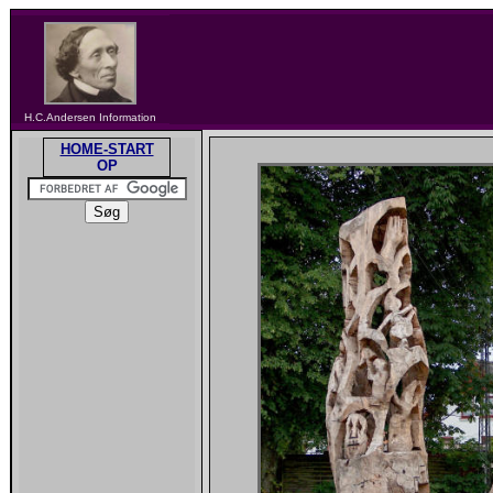
H.C.Andersen Information
HOME-START
OP