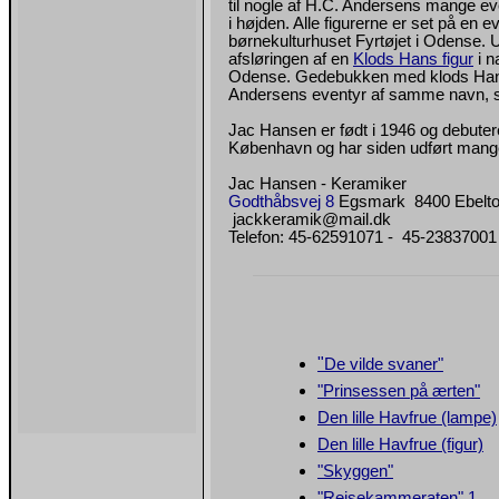
til nogle af H.C. Andersens mange even
i højden. Alle figurerne er set på en ev
børnekulturhuset Fyrtøjet i Odense. Ud
afsløringen af en
Klods Hans figur
i n
Odense. Gedebukken med klods Hans 
Andersens eventyr af samme navn, s
Jac Hansen er født i 1946 og debutere
København og har siden udført mang
Jac Hansen - Keramiker
Godthåbsvej 8
Egsmark 8400 Ebelto
jackkeramik@mail.dk
Telefon: 45-62591071 - 45-23837001
"
De vilde svaner"
"Prinsessen på ærten"
Den lille Havfrue (lampe)
Den lille Havfrue (figur)
"Skyggen"
"Rejsekammeraten" 1