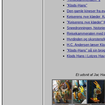
"Klods-Hans"
Den gamle kineser fra ev
Kejserens nye klæder K
"Kejserens nye klæder" f
Sneedronningen, histori
Rejsekammeraten med t
Hyrdinden og skorstensfe
H.C. Andersen læser Kl
"Klods-Hans" på sin bro
Klods Hans i Lotzes Hav
Et udsnit af Jac H