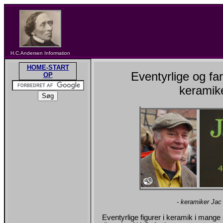
H.C.Andersen Information
HOME-START
Eventyrlige og far
OP
keramik
- keramiker Jac
Eventyrlige figurer i keramik i mange