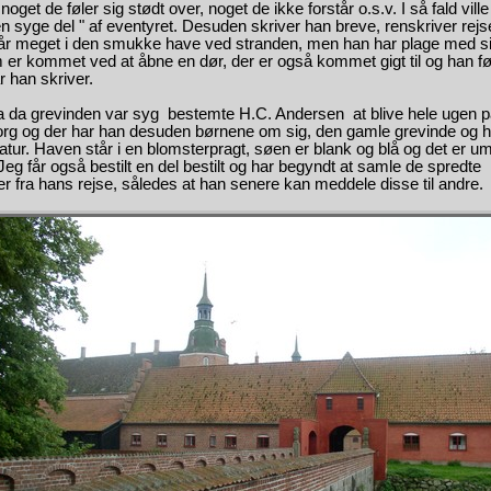
noget de føler sig stødt over, noget de ikke forstår o.s.v. I så fald vill
 syge del " af eventyret. Desuden skriver han breve, renskriver rejs
går meget i den smukke have ved stranden, men han har plage med si
 er kommet ved at åbne en dør, der er også kommet gigt til og han fø
 han skriver.
 da grevinden var syg bestemte H.C. Andersen at blive hele ugen 
org og der har han desuden børnene om sig, den gamle grevinde og h
ur. Haven står i en blomsterpragt, søen er blank og blå og det er umu
Jeg får også bestilt en del bestilt og har begyndt at samle de spredte
r fra hans rejse, således at han senere kan meddele disse til andre.