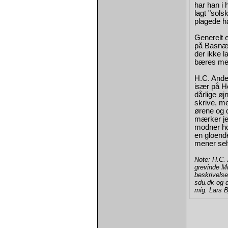
har han i 
lagt "sols
plagede ha
Generelt 
på Basnæs 
der ikke l
bæres med 
H.C. Ande
især på
H
dårlige ø
skrive, me
ørene og 
mærker je
modner ho
en gloend
mener sel
Note: H.C.
grevinde M
beskrivelse
sdu.dk og d
mig. Lars 