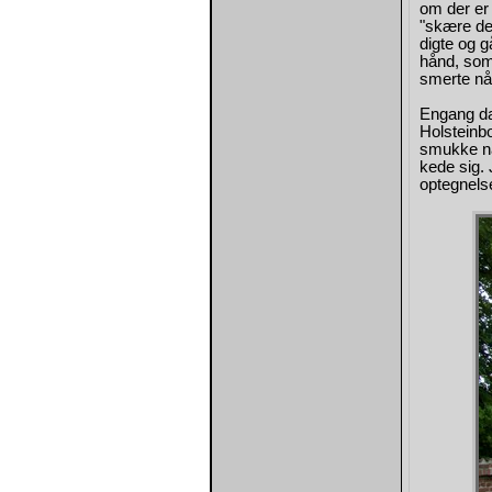
om der er 
"skære den
digte og 
hånd, som
smerte når
Engang da
Holsteinb
smukke nat
kede sig. 
optegnelse