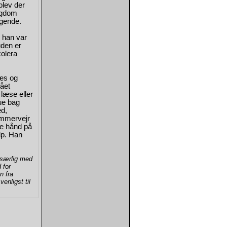
 blev der
sygdom
agende.
 han var
uden er
kolera
næs og
fået
læse eller
ue bag
ed,
ommervejr
re hånd på
lp. Han
 særlig med
 for
n fra
enligst til