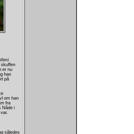
 Mimi
 skuffen
n er nu
og han
rt på
ke
ivl om han
am fra
s Nåde i
var.
og således