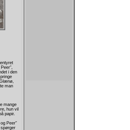
entyret
 Peer",
ndet i den
springe
Glænø,
tte man
r de mange
e, hun vil
på papir.
r og Peer"
g spørger