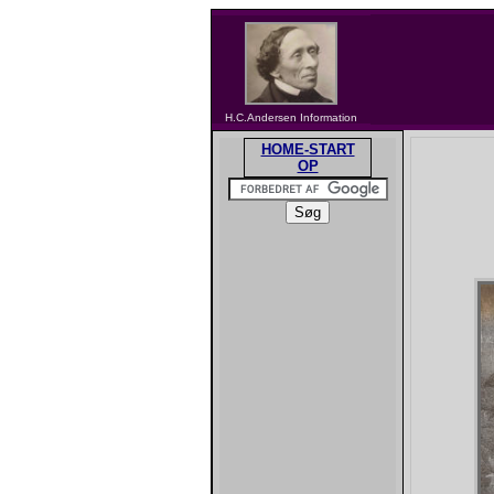
H.C.Andersen Information
HOME-START
OP