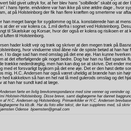
hvert fald givet udtryk for, at her blev hans "solbillede" skabt og at der
kin" i hans hjerte. endvidere var han ikke på sine ældre dage , hvor 
m, at på Holsteinborg der fik han flere kræften og smerterne var aft
er han meget bange for sygdomme og bl.a. konstaterede han at mens
at der er var kolera ca. 1.mil derfra i sognet ved Holsteinborg. Des
angt til Skælskør og Korsør, hvor der også er kolera og risikoen er at 
luften til Holsteinborg.
rsen hader koldt vejr og træk og skriver at den megen træk på Bas
olsteinborg
, hvor vinduerne stod åbne når de spiste betød at han har 
jne. I to dage sad han med omslag på det ene øje. Han kunne hverken 
n at det efterfølgende gik noget bedre. Dog har han nu fået spansk fl
de trække nederdrægtig, men han kan dog se at skrive. Det ender m
g med et forsvarligt bygkorn på det ene øje. Det er den høst dette s
s mig. H.C. Andersen har også været uheldig at brænde han sin høj
e hed kakkelovn så han en hel nat lå med gulerods omslag og det hja
v at han har sundt kød at læge.
 Andersen førte en livlig brevkorrespondance med sine venner og veninder og
imi Holstein-Holsteinborg. Disse breve, samt dagbøgerne har dannet baggrund
n af H.C. Andersen og Holsteinborg. Primærkilder er H.C. Andersen brevbase
agbøgerne fra kb.dk. Har du foto eller tekst, der kan suppleres med, så skriv v
Bjørnsten Odense
bjoernsten@gmail.com