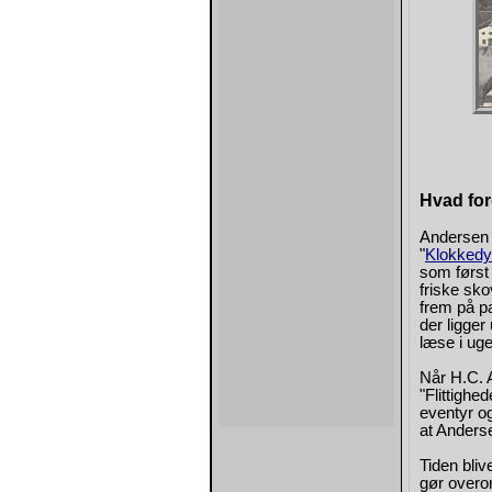
Hvad for
Andersen v
"
Klokkedy
som først 
friske sk
frem på pa
der ligger
læse i uge
Når H.C.
"Flittighe
eventyr og
at Anderse
Tiden bliv
gør overor