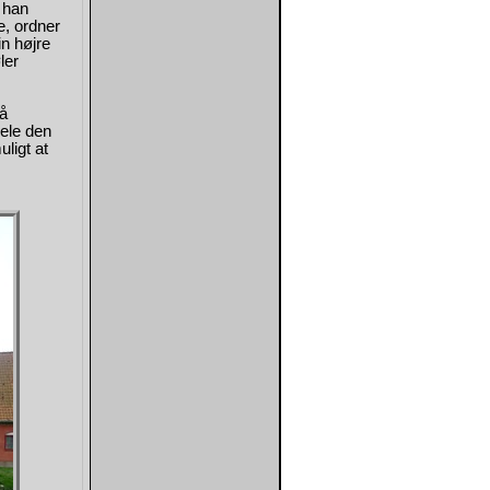
e han
e, ordner
n højre
ler
på
ele den
ligt at