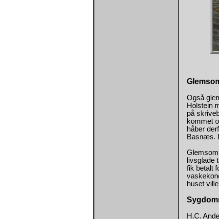
Glemso
Også glem
Holstein m
på skrive
kommet ov
håber derf
Basnæs. D
Glemsomhe
livsglade 
fik betalt
vaskekone
huset vill
Sygdom
H.C. Ande