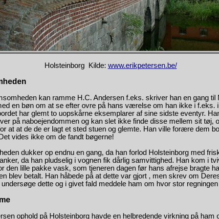
Holsteinborg Kilde:
www.erikpetersen.be/
mheden
somheden kan ramme H.C. Andersen f.eks. skriver han en gang til
ed en bøn om at se efter ovre på hans værelse om han ikke i f.eks. i
bordet har glemt to uopskårne eksemplarer af sine sidste eventyr. Ha
er på naboejendommen og kan slet ikke finde disse mellem sit tøj, 
or at at de de er lagt et sted stuen og glemte. Han ville forære dem bo
et vides ikke om de fandt bøgerne!
den dukker op endnu en gang, da han forlod Holsteinborg med fris
tanker, da han pludselig i vognen fik dårlig samvittighed. Han kom i tv
 for den lille pakke vask, som tjeneren dagen før hans afrejse bragte h
n blev betalt. Han håbede på at dette var gjort , men skrev om Dere
e undersøge dette og i givet fald meddele ham om hvor stor regningen 
me
rsen ophold på Holsteinborg havde en helbredende virkning på ham 