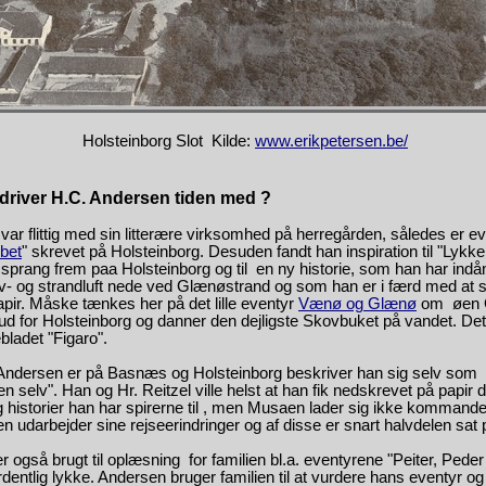
Holsteinborg Slot Kilde:
www.erikpetersen.be/
driver H.C. Andersen tiden med ?
ar flittig med sin litterære virksomhed på herregården, således er ev
bet
" skrevet på Holsteinborg. Desuden fandt han inspiration til "Lykke
sprang frem paa Holsteinborg og til en ny historie, som han har indå
ov- og strandluft nede ved Glænøstrand og som han er i færd med at 
pir. Måske tænkes her på det lille eventyr
Vænø og Glænø
om øen 
 ud for
Holsteinborg
og danner den dejligste Skovbuket på vandet. De
bladet "Figaro".
 Andersen er på Basnæs og
Holsteinborg
beskriver han sig selv som
den selv". Han og Hr. Reitzel ville helst at han fik nedskrevet på papi
 historier han har spirerne til , men Musaen lader sig ikke kommander
n udarbejder sine rejseerindringer og af disse er snart halvdelen sat 
er også brugt til oplæsning for familien bl.a. eventyrene "Peiter, Pede
dentlig lykke. Andersen bruger familien til at vurdere hans eventyr o