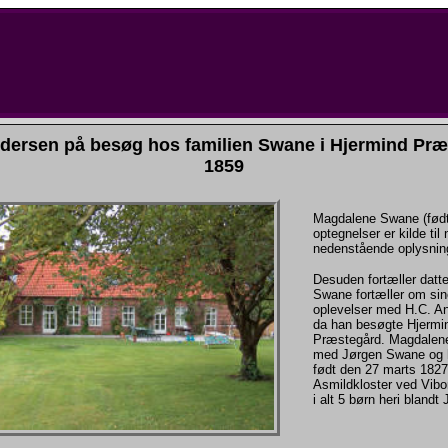
dersen på besøg hos familien Swane i Hjermind Pr
1859
Magdalene Swane (født
optegnelser er kilde til
nedenstående oplysnin
Desuden fortæller datte
Swane fortæller om sin
oplevelser med H.C. An
da han besøgte Hjermi
Præstegård. Magdalene 
med Jørgen Swane og 
født den 27 marts 1827
Asmildkloster ved Vibo
i alt 5 børn heri blandt 