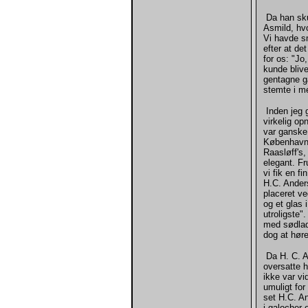
Da han sku
Asmild, hv
Vi havde s
efter at de
for os: "Jo
kunde blive
gentagne ga
stemte i m
Inden jeg g
virkelig o
var ganske
København, 
Raasløff's,
elegant. Fr
vi fik en 
H.C. Ander
placeret ve
og et glas 
utroligste"
med sødlad
dog at hør
Da H. C. A
oversatte 
ikke var vi
umuligt for
set H.C. A
i galocher