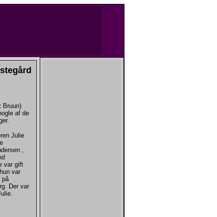
æstegård
 Bruun)
 nogle af de
ger.
ren Julie
e
dersen ,
nd
var gift
hun var
 på
rg. Der var
Julie.