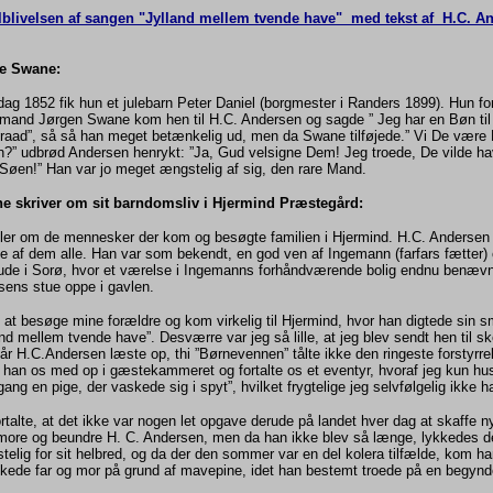
lblivelsen af sangen "Jylland mellem tvende have" med tekst af H.C. A
e Swane:
dag 1852 fik hun et julebarn Peter Daniel (borgmester i Randers 1899). Hun for
mand Jørgen Swane kom hen til H.C. Andersen og sagde ” Jeg har en Bøn ti
raad”, så så han meget betænkelig ud, men da Swane tilføjede.” Vi De være 
Søn?” udbrød Andersen henrykt: ”Ja, Gud velsigne Dem! Jeg troede, De vilde h
 på Søen!” Han var jo meget ængstelig af sig, den rare M
e skriver om sit barndomsliv i Hjermind Præstegård:
ler om de mennesker der kom og besøgte familien i Hjermind. H.C. Andersen
 af dem alle. Han var som bekendt, en god ven af Ingemann (farfars fætter) o
d ude i Sorø, hvor et værelse i Ingemanns forhåndværende bolig endnu benæ
sens stue oppe i gavlen.
 at besøge mine forældre og kom virkelig til Hjermind, hvor han digtede sin 
nd mellem tvende have”. Desværre var jeg så lille, at jeg blev sendt hen til s
år H.C.Andersen læste op, thi ”Børnevennen” tålte ikke den ringeste forstyrr
 han os med op i gæstekammeret og fortalte os et eventyr, hvoraf jeg kun hus
gang en pige, der vaskede sig i spyt”, hvilket frygtelige jeg selvfølgelig ikke h
talte, at det ikke var nogen let opgave derude på landet hver dag at skaffe n
more og beundre H. C. Andersen, men da han ikke blev så længe, lykkedes d
elig for sit helbred, og da der den sommer var en del kolera tilfælde, kom ha
kede far og mor på grund af mavepine, idet han bestemt troede på en begyn