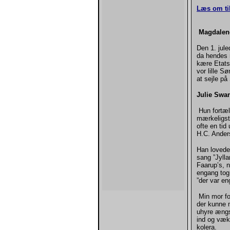
Læs om ti
Magdalen
Den 1. jule
da hendes 
kære Etats
vor lille 
at sejle
Julie Swan
Hun fortæl
mærkeligste
ofte en ti
H.C. Ander
Han lovede
sang ”Jylla
Faarup’s, n
engang tog
”der var en
Min mor for
der kunne 
uhyre ængst
ind og væk
kolera.