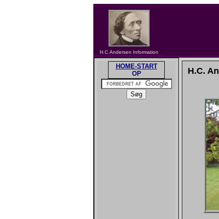
H.C.Andersen Information
HOME-START
H.C. An
OP