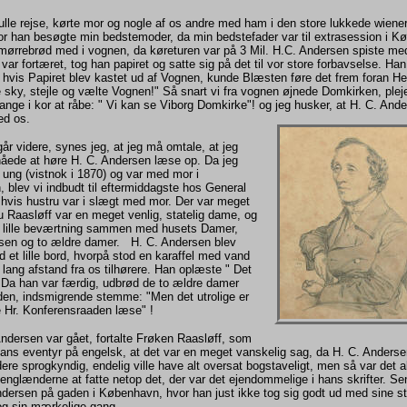
lle rejse, kørte mor og nogle af os andre med ham i den store lukkede wiener
or han besøgte min bedstemoder, da min bedstefader var til extrasession i K
mørrebrød med i vognen, da køreturen var på 3 Mil. H.C. Andersen spiste med
t var fortæret, tog han papiret og satte sig på det til vor store forbavselse. Han
, hvis Papiret blev kastet ud af Vognen, kunde Blæsten føre det frem foran 
 sky, stejle og vælte Vognen!" Så snart vi fra vognen øjnede Domkirken, plej
nge i kor at råbe: " Vi kan se Viborg Domkirke"! og jeg husker, at H. C. And
ed os.
år videre, synes jeg, at jeg må omtale, at jeg
pnåede at høre H. C. Andersen læse op. Da jeg
 ung (vistnok i 1870) og var med mor i
blev vi indbudt til eftermiddagste hos General
 hvis hustru var i slægt med mor. Der var meget
u Raasløff var en meget venlig, statelig dame, og
fin lille beværtning sammen med husets Damer,
sen og to ældre damer. H. C. Andersen blev
d et lille bord, hvorpå stod en karaffel med vand
i lang afstand fra os tilhørere. Han oplæste " Det
. Da han var færdig, udbrød de to ældre damer
en, indsmigrende stemme: "Men det utrolige er
e Hr. Konferensraaden læse" !
ndersen var gået, fortalte Frøken Raasløff, som
hans eventyr på engelsk, at det var en meget vanskelig sag, da H. C. Anders
dere sprogkyndig, endelig ville have alt oversat bogstaveligt, men så var det a
 englænderne at fatte netop det, der var det ejendommelige i hans skrifter. Se
ndersen på gaden i København, hvor han just ikke tog sig godt ud med sine st
 og sin mærkelige gang.