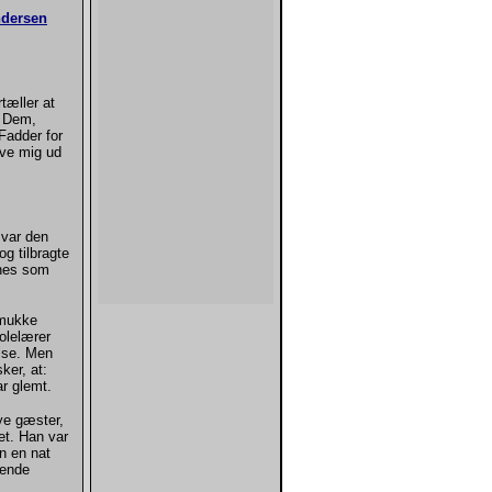
ndersen
tæller at
l Dem,
Fadder for
ave mig ud
and.
 var den
g tilbragte
vnes som
smukke
kolelærer
else. Men
ker, at:
ar glemt.
ye gæster,
et. Han var
n en nat
dende