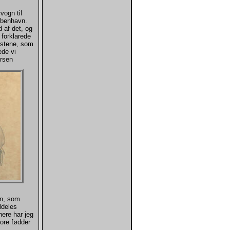
vogn til
øbenhavn.
 af det, og
 forklarede
Hestene, som
ede vi
ersen
en, som
ldeles
nere har jeg
ore fødder