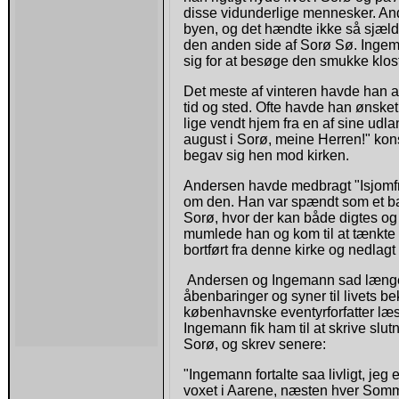
disse vidunderlige mennesker. A
byen, og det hændte ikke så sjælden
den anden side af Sorø Sø. Ingem
sig for at besøge den smukke klost
Det meste af vinteren havde han 
tid og sted. Ofte havde han ønsket
lige vendt hjem fra en af sine udl
august i Sorø, meine Herren!" kon
begav sig hen mod kirken.
Andersen havde medbragt "Isjomfr
om den. Han var spændt som et bar
Sorø, hvor der kan både digtes og 
mumlede han og kom til at tænkte
bortført fra denne kirke og nedlagt 
Andersen og Ingemann sad længe 
åbenbaringer og syner til livets b
københavnske eventyrforfatter læs
Ingemann fik ham til at skrive sl
Sorø, og skrev senere:
"Ingemann fortalte saa livligt, je
voxet i Aarene, næsten hver Somm