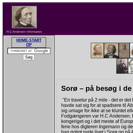
H.C.Andersen Information
HOME-START
OP
Sorø – på besøg i de
"En travetur på 2 mile - det er d
havde sat sig for at spadsere til 
sig umage for ikke at se kluntet el
Fodgængeren var H.C Andersen. Digt
kongeriget og i det meste af Europa
ferie hos digteren Ingemann og de
han rigtigt nyde livet i Sorø og p