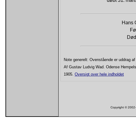
døbt 31. mart
Hans C
Fø
Død
Note generelt: Ovenstående er uddrag a
Af Gustav Ludvig Wad. Odense Hempelske
1905.
Oversigt over hele indholdet
Copyright © 200