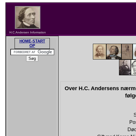
H.C.Andersen Information
HOME-START
OP
Over H.C. Andersens nærme
følg
Pos
Død