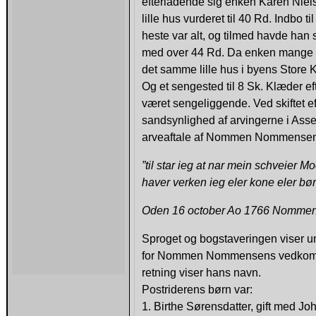
efterladende sig enken Karen Nielsd
lille hus vurderet til 40 Rd. Indbo 
heste var alt, og tilmed havde han
med over 44 Rd. Da enken mange år
det samme lille hus i byens Store K
Og et sengested til 8 Sk. Klæder ef
været sengeliggende. Ved skiftet e
sandsynlighed af arvingerne i Ass
arveaftale af Nommen Nommensen 
”til star ieg at nar mein schveier 
haver verken ieg eler kone eler bør
Oden 16 october Ao 1766 Nommen
Sproget og bogstaveringen viser um
for Nommen Nommensens vedkomm
retning viser hans navn.
Postriderens børn var:
1. Birthe Sørensdatter, gift med J