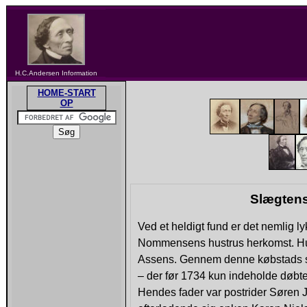
H.C.Andersen Information
HOME-START
OP
Slægtens
Ved et heldigt fund er det nemlig 
Nommensens hustrus herkomst. Hun
Assens. Gennem denne købstads s
– der før 1734 kun indeholde døbt
Hendes fader var postrider Søren 