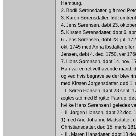
Hamburg.
2. Bodil Sørensdatter, gift med Pet
3. Karen Sørensdatter, født omtr
4. Jens Sørensen, døbt 23. oktobe
5. Kirsten Sørensdatter, døbt 6. apr
6. Jens Sørensen, døbt 23. juli 172
okt. 1745 med Anna Ibsdatter eller
Jensen, døbt 4. dec. 1750, var 17
7. Hans Sørensen, døbt 14. nov. 1
Han var en ret velhavende mand, de
og ved hvis begravelse der blev rin
med Kirsten Jørgensdatter, død 1.
- I. Søren Hansen, døbt 23 sept. 17
ægteskab med Birgitte Paarup, død 
hvilke Hans Sørensen ligeledes va
- II. Jørgen Hansen, døbt 22.dec. 1
1) med Ane Johanne Madsdatter, dø
Christiansdatter, død 15. marts 18
- III. Maren Hansdatter, døbt 13 de