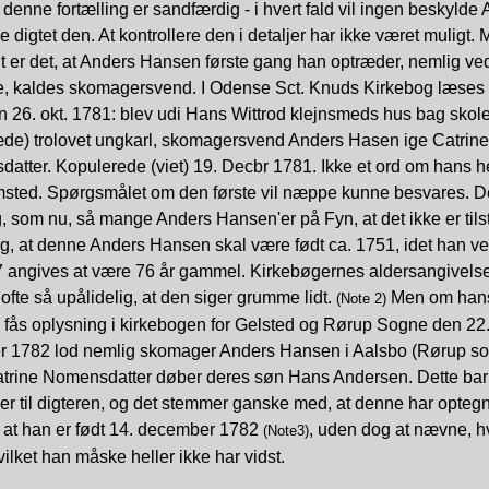
t denne fortælling er sandfærdig - i hvert fald vil ingen beskyld
ve digtet den. At kontrollere den i detaljer har ikke været muligt.
t er det, at Anders Hansen første gang han optræder, nemlig ve
se, kaldes skomagersvend. I Odense Sct. Knuds Kirkebog læses
 26. okt. 1781: blev udi Hans Wittrod klejnsmeds hus bag skole
de) trolovet ungkarl, skomagersvend Anders Hasen ige Catrine
atter. Kopulerede (viet) 19. Decbr 1781. Ikke et ord om hans 
emsted. Spørgsmålet om den første vil næppe kunne besvares. D
 som nu, så mange Anders Hansen'er på Fyn, at det ikke er tils
g, at denne Anders Hansen skal være født ca. 1751, idet han ve
 angives at være 76 år gammel. Kirkebøgernes aldersangivelse
fte så upålidelig, at den siger grumme lidt.
Men om han
(Note 2)
 fås oplysning i kirkebogen for Gelsted og Rørup Sogne den 22
 1782 lod nemlig skomager Anders Hansen i Aalsbo (Rørup so
atrine Nomensdatter døber deres søn Hans Andersen. Dette bar
er til digteren, og det stemmer ganske med, at denne har opteg
, at han er født 14. december 1782
, uden dog at nævne, h
(Note3)
hvilket han måske heller ikke har vidst.