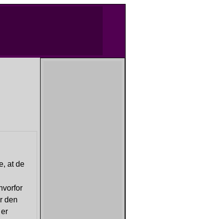
, at de
hvorfor
r den
 er