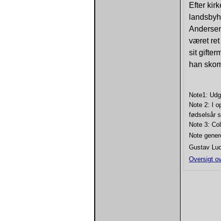
Efter ki
landsbyh
Andersen
været ret
sit gifte
han skom
Note1: Udg
Note 2: I o
fødselsår s
Note 3: Col
Note gener
Gustav Lud
Oversigt ov