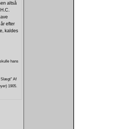
en altså
 H.C.
have
år efter
se, kaldes
 skulle hans
 Slægt" Af
yer) 1905.