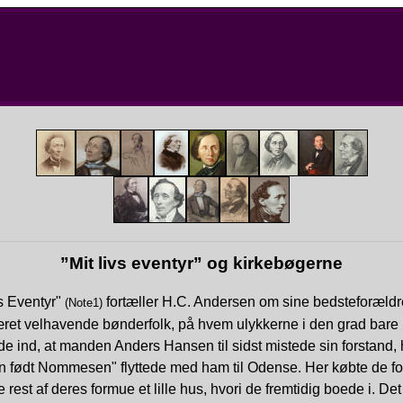
”Mit livs eventyr” og kirkebøgerne
s Eventyr"
fortæller H.C. Andersen om sine bedsteforældre
(Note1)
ret velhavende bønderfolk, på hvem ulykkerne i den grad bare
 ind, at manden Anders Hansen til sidst mistede sin forstand, 
n født Nommesen" flyttede med ham til Odense. Her købte de fo
le rest af deres formue et lille hus, hvori de fremtidig boede i. Det