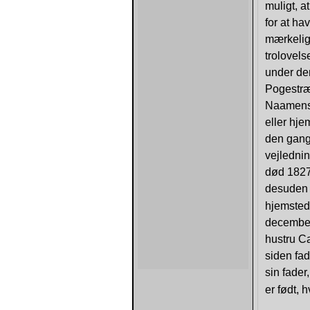
muligt, a
for at ha
mærkelig
trolovel
under den
Pogestræ
Naamensd
eller hj
den gang,
vejlednin
død 1827
desuden o
hjemsted
december
hustru C
siden fad
sin fader
er født, 