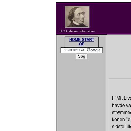
H.C.Andersen Information
HOME-START
OP
I
"Mit Liv
havde væ
strømmede
konen "e
sidste lil