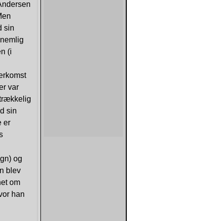
e Andersen
 Men
d sin
 nemlig
n (i
herkomst
er var
trækkelig
d sin
 er
s
.
gn) og
n blev
net om
vor han