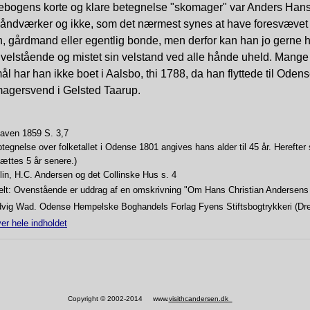
rkebogens korte og klare betegnelse "skomager" var Anders Hans
åndværker og ikke, som det nærmest synes at have foresvævet
, gårdmand eller egentlig bonde, men derfor kan han jo gerne 
 velstående og mistet sin velstand ved alle hånde uheld. Mange 
rmål har han ikke boet i Aalsbo, thi 1788, da han flyttede til Oden
agersvend i Gelsted Taarup.
aven 1859 S. 3,7
ptegnelse over folketallet i Odense 1801 angives hans alder til 45 år. Herefter
ættes 5 år senere.)
lin, H.C. Andersen og det Collinske Hus s. 4
elt: Ovenstående er uddrag af en omskrivning "Om Hans Christian Andersens
vig Wad. Odense Hempelske Boghandels Forlag Fyens Stiftsbogtrykkeri (Dre
er hele indholdet
Copyright © 2002-2014 www.
visithcandersen.dk