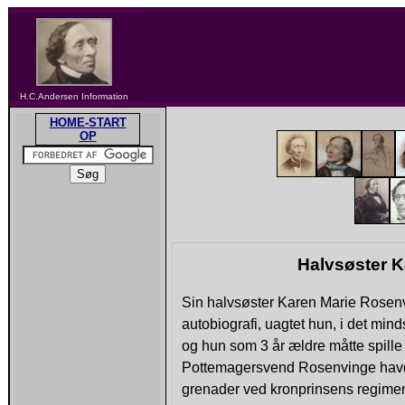
H.C.Andersen Information
HOME-START
OP
Halvsøster 
Sin halvsøster Karen Marie Rosenvi
autobiografi, uagtet hun, i det mi
og hun som 3 år ældre måtte spille 
Pottemagersvend Rosenvinge havde 
grenader ved kronprinsens regimen