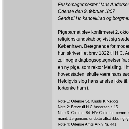
Friskomagermester Hans Andersen
Odense den 9. februar 1807
Sendt til Hr. kancelliråd og borgme
Pigebarnet blev konfirmeret 2. okt
religionskundskab og vist sig sæde
København. Betegnende for moderen
hun skriver i et brev 1822 til H.C.
. I nogle dagbogsoptegnelser fra
2)
en ny pige, som rektor Meisling, i 
hovedstaden, skulle være hans søs
Heldigvis slog hans anelse ikke til
fortænke ham i.
Note 1: Odense St. Knuds Kirkebog
Note 2: Breve til H.C.Andersen s.15
Note 3: Collin s. 84. Når Collin her bemær
mand, Jørgensen, er dette altså ikke rigtig
Note 4:
Odense Amts Arkiv Nr. 441.