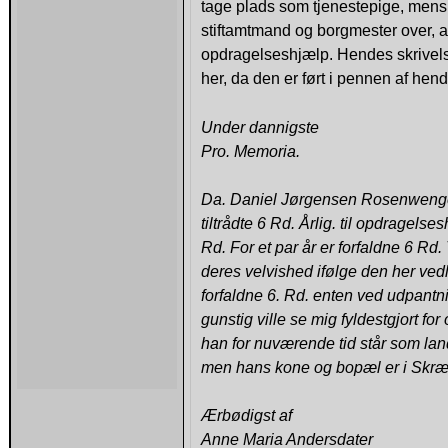
tage plads som tjenestepige, mens
stiftamtmand og borgmester over, 
opdragelseshjælp. Hendes skrivel
her, da den er ført i pennen af hen
Under dannigste
Pro. Memoria.
Da. Daniel Jørgensen Rosenwenge 
tiltrådte 6 Rd. Årlig. til opdragel
Rd. For et par år er forfaldne 6 Rd.
deres velvished ifølge den her vedl
forfaldne 6. Rd. enten ved udpantn
gunstig ville se mig fyldestgjort 
han for nuværende tid står som lan
men hans kone og bopæl er i Skræ
Ærbødigst af
Anne Maria Andersdater