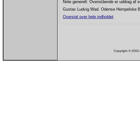
Note generelt: Ovenstående er uddrag af 
Gustav Ludvig Wad. Odense Hempelske Bog
Oversigt over hele indholdet
Copyright © 200