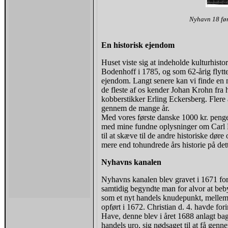
Nyhavn 18 før
En historisk ejendom
Huset viste sig at indeholde kulturhistor
Bodenhoff i 1785, og som 62-årig flytte
ejendom. Langt senere kan vi finde en 
de fleste af os kender Johan Krohn fra 
kobberstikker Erling Eckersberg. Flere
gennem de mange år.
Med vores første danske 1000 kr. peng
med mine fundne oplysninger om Carl B
til at skæve til de andre historiske d
mere end tohundrede års historie på dett
Nyhavns kanalen
Nyhavns kanalen blev gravet i 1671 for 
samtidig begyndte man for alvor at beby
som et nyt handels knudepunkt, mellem
opført i 1672. Christian d. 4. havde f
Have, denne blev i året 1688 anlagt bag
handels uro, sig nødsaget til at få gen