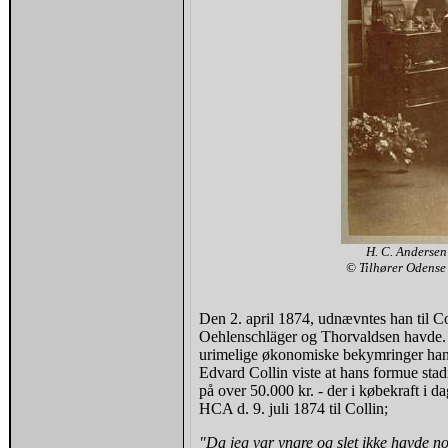
H. C. Andersen
© Tilhører Odense 
Den 2. april 1874, udnævntes han til C
Oehlenschläger og Thorvaldsen havde.
urimelige økonomiske bekymringer han to
Edvard Collin viste at hans formue stad
på over 50.000 kr. - der i købekraft i d
HCA d. 9. juli 1874 til Collin;
"Da jeg var yngre og slet ikke havde no