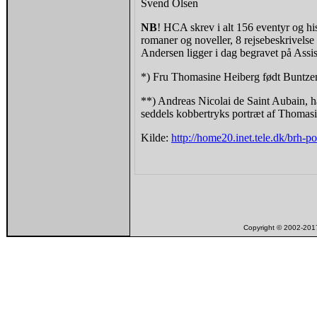
Svend Olsen
NB
! HCA skrev i alt 156 eventyr og his
romaner og noveller, 8 rejsebeskrivelse 
Andersen ligger i dag begravet på Assist
*) Fru Thomasine Heiberg født Buntze
**) Andreas Nicolai de Saint Aubain, h
seddels kobbertryks portræt af Thomas
Kilde:
http://home20.inet.tele.dk/brh-po
Copyright © 2002-2