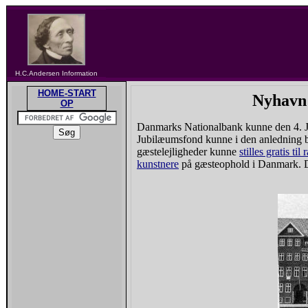
H.C.Andersen Information
HOME-START
Nyhavn
OP
Danmarks Nationalbank kunne den 4. Jul
Jubilæumsfond kunne i den anledning b
gæstelejligheder kunne
stilles gratis 
kunstnere
på gæsteophold i Danmark. 