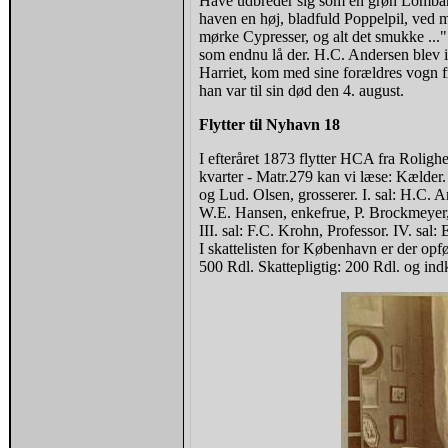
Have udbreder sig som en grøn Lombard
haven en høj, bladfuld Poppelpil, ved m
mørke Cypresser, og alt det smukke ..
som endnu lå der. H.C. Andersen blev i
Harriet, kom med sine forældres vogn 
han var til sin død den 4. august.
Flytter til Nyhavn 18
I efteråret 1873 flytter HCA fra Roligh
kvarter - Matr.279 kan vi læse: Kælder
og Lud. Olsen, grosserer. I. sal: H.C. And
W.E. Hansen, enkefrue, P. Brockmeyer, 
III. sal: F.C. Krohn, Professor. IV. sal:
I skattelisten for København er der opfø
500 Rdl. Skattepligtig: 200 Rdl. og indk