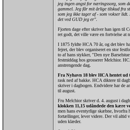
jeg ingen angst for næringssorg, som d
gammel. Jeg får mit årlige tilskud fra 
som jeg ikke tager af - som vokser lidt
det ved GUD jeg er".
Fjorten dage efter skriver han igen til C
ret godt, det ville være en fortvielse at
I 1875 fyldte HCA 70 år, og det blev ha
fejret, der blev organiseret en stor fes
to af hans stykker, "Den nye Barselstu
festmiddag hos grosserer Melchior. HC
anstrengende dag.
Fra Nyhavn 18 blev HCA hentet ud ti
rask ned af bakke. HCA diktere til dagb
skriver i dagbogen. Endvidere har de ant
til august.
Fru Melchior skriver d. 4. august i da
klokken 11,15 udåndede den kære ven
men hans eventyrlige skæbne, hvorfra h
fortællinger, lever videre. Der vil altid
uden klæder.