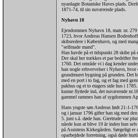
nyanlagte Botaniske Haves plads. Derfo
1871-74, til sin nuværende plads.
Nyhavn 18
Ejendommen Nyhavn 18, matr. nr. 279 af
1723, hvor Andreas Hansen Bodenhoff bl
skibsredere i København, og med mange r
"selfmade mand".
Han havde på et tidspunkt 28 skibe på en
Der skal her trækkes et par bedrifter f
1760. Det område vi i dag kender unde
han nogle erhvervelser i Nyhavn, hvor de
grundmuret bygning på grunden. Det blev
med en port i to fag, og et fag med gen
pakhus og et to etagers side hus i 1785
kunne flyttede ind, det nuværende nr.18
gammel rammes han af sygdommen Apopl
Hans yngste søn Andreas født 21-1-176
og i januar 1796 gifter han sig med den
5. juni s.å. døde han. Giertrude var pl
nåede kun at blive 19 år inden hun selv
på Assistens Kirkegården. Sørgeligt er d
oparbejdede forretning, også døde hurt