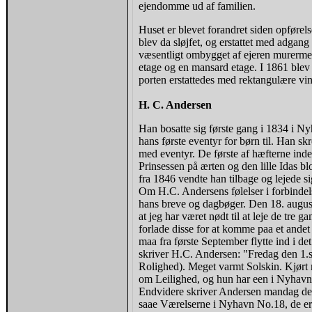
ejendomme ud af familien.
Huset er blevet forandret siden opførels
blev da sløjfet, og erstattet med adgang
væsentligt ombygget af ejeren murermes
etage og en mansard etage. I 1861 blev
porten erstattedes med rektangulære vi
H. C. Andersen
Han bosatte sig første gang i 1834 i Nyh
hans første eventyr for børn til. Han sk
med eventyr. De første af hæfterne indeh
Prinsessen på ærten og den lille Idas 
fra 1846 vendte han tilbage og lejede s
Om H.C. Andersens følelser i forbindelse
hans breve og dagbøger. Den 18. augus
at jeg har været nødt til at leje de tre 
forlade disse for at komme paa et andet 
maa fra første September flytte ind i d
skriver H.C. Andersen: "Fredag den 1.s
Rolighed). Meget varmt Solskin. Kjørt
om Leilighed, og hun har een i Nyhavn 
Endvidere skriver Andersen mandag den
saae Værelserne i Nyhavn No.18, de er