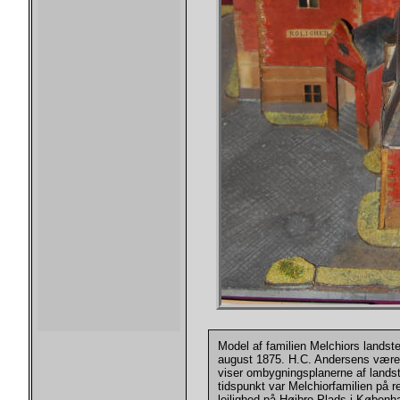
Model af familien Melchiors landst
august 1875. H.C. Andersens værel
viser ombygningsplanerne af lands
tidspunkt var Melchiorfamilien på r
lejlighed på Højbro Plads i Københav