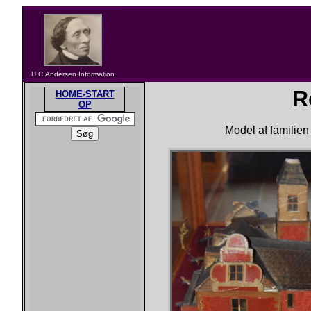
H.C.Andersen Information
R
HOME-START
OP
Model af familie