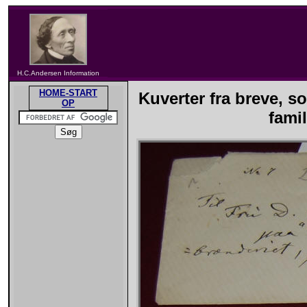
H.C.Andersen Information
HOME-START
Kuverter fra breve, s
OP
fami