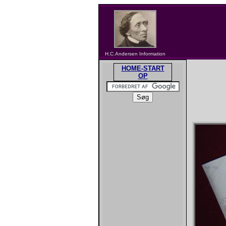
H.C.Andersen Information
HOME-START
OP