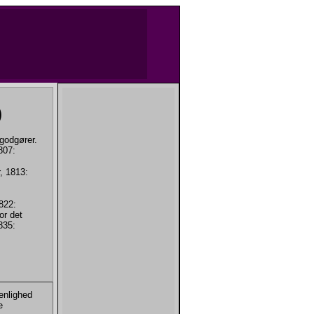
)
godgører.
807:
, 1813:
822:
or det
835:
enlighed
e