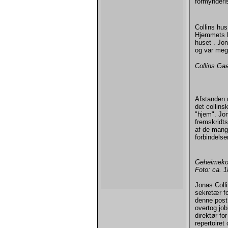
formynderi
Collins hus
Hjemmets h
huset . Jo
og var mege
Collins Ga
Afstanden 
det collin
"hjem". Jo
fremskridt
af de mang
forbindelse
Geheimekon
Foto: ca. 
Jonas Colli
sekretær f
denne post 
overtog job
direktør fo
repertoiret