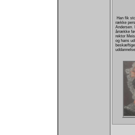
Han fik sto
række pers
Andersen. H
årrække fø
rektor Meis
og hans udd
beskæftige
uddannelse