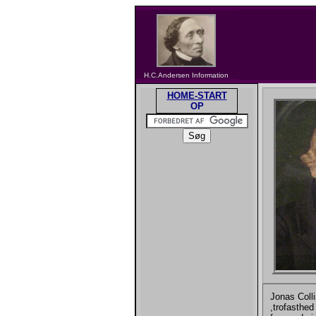
H.C.Andersen Information
HOME-START
OP
Jonas Colli
,trofasthed