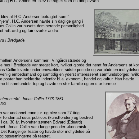
sk og H.C. Andersen blev betragtet som en adoptivsøn.
 blev af H.C. Andersen betragtet som "
jem". H.C. Andersen havde sin daglige gang i
nas Collin var husets dominerende personlighed
t retfærdig og fair overfor andre.
ard i Bredgade.
mellem Andersens kammer i Vingårdsstræde og
ske hus i Bredgade var meget kort, hvilket gjorde det nemt for Andersens at 
nas Collin levede under enevældens sidste periode og var både en indflydelse
svenlig embedsmand og samtidig en yderst interesseret samfundsborger, hvilk
e poster han beklædte indenfor bl.a. økonomi, handel og kultur. Han havde
rne til samfundets top og havde en stor familie og en stor formue.
ferensråd Jonas Collin 1776-1861
1860
n var uddannet cand.jur. og blev som 27 årig
or fonden ad usus publicos (kunstfonden) og bestred
i ca. 30 år, hvorefter sønnen Edvard (Eduard)
bet. Jonas Collin var i lange perioder økonomisk
r Det Kongelige Teater og havde stor indflydelse på
 og opsætningerne på teatret.