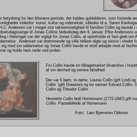
r betydning for den litterære periode, der kaldes guldalderen, som fostrede en
onligheder indenfor kunst, kultur og videnskab, således bl.a. Søren Kierkega
.C. Andersen var i meget stor taknemmelighed til familien Collin og lavede i 
dselsdagssange til Jonas Collins fødselsdag den 6. januar. Efter Andersens 
ling i Helsingør var det vigtigt for Jonas Collin, at opretholde et fast greb om
annelse . Andersen var drømmende og ville hellere digte og skrive i stedet fo
 sig med sin uddannelse og Jonas Collin havde et stort arbejde med at fastho
rne og holde ham nede ved jorden.
Fru Collin havde en tilbagetrukket tilværelse i huse
af sin døvhed og senere blindhed.
Der var 5 børn, to døtre, Louise Collin (gift Lind) o
Collin (gift Drewsen) og tre sønner Edvard Collin, G
Collin og Theodor Collin.
Henriette Collin født Hornemann (1772-1847) gift 
Collin. Pastelbillede af Hornemann
Foto: Lars Bjørnsten Odense