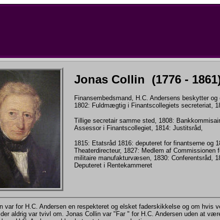
Jonas Collin (1776 - 1861
Finansembedsmand, H.C. Andersens beskytter og 
1802: Fuldmægtig i Finantscollegiets secreteriat, 1
Tillige secretair samme sted, 1808: Bankkommisair
Assessor i Finantscollegiet, 1814: Justitsråd,
1815: Etatsråd 1816: deputeret for finantserne og 1
Theaterdirecteur, 1827: Medlem af Commissionen f
militaire manufakturvæsen, 1830: Conferentsråd, 1
Deputeret i Rentekammeret
n var for H.C. Andersen en respekteret og elsket faderskikkelse og om hvis v
 der aldrig var tvivl om. Jonas Collin var "Far " for H.C. Andersen uden at vær