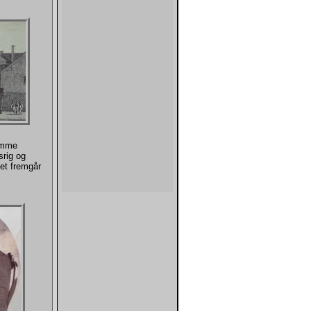
komme
srig og
et fremgår