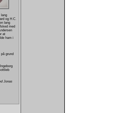
 lang
ard og H.C.
en lang
afsked med
 Andersen
r at
lde ham i
t på grund
g Ingeborg
ottlieb
med Jonas