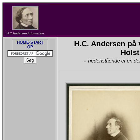
H.C.Andersen Information
H.C. Andersen på 
HOME-START
OP
Holst
- nedenstående er en del 