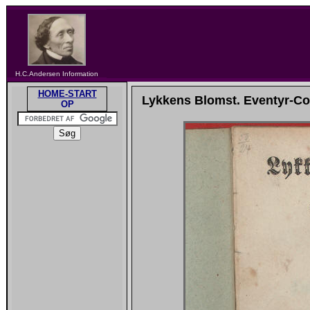
H.C.Andersen Information
HOME-START
Lykkens Blomst. Eventyr-Com
OP