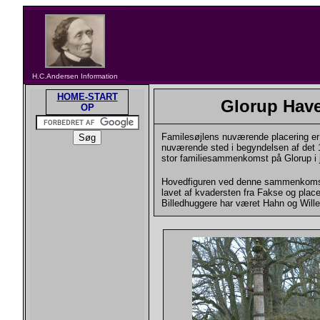
H.C.Andersen Information
HOME-START
Glorup Have:
OP
Familesøjlens nuværende placering er ik
nuværende sted i begyndelsen af det 19
stor familiesammenkomst på Glorup i j
Hovedfiguren ved denne sammenkomst
lavet af kvadersten fra Fakse og place
Billedhuggere har været Hahn og Will