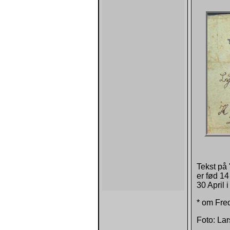
Tekst på
er fød 1
30 April 
* om Fre
Foto: La