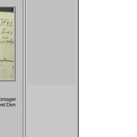
komager
vet Den