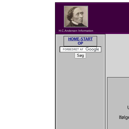
H.C.Andersen Information
HOME-START
OP
Ifølg