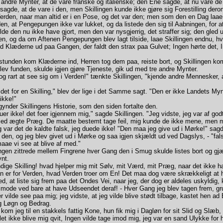
 andre Mynter, at de vare franske og italienske; den Ene sagde, at nu vare de
agde, at de vare i den, men Skillingen kunde ikke gjøre sig Forestilling der
erden, naar man altid er i en Pose, og det var den; men som den en Dag laae
, at Pengepungen ikke var lukket, og da listede den sig til Aabningen, for at 
lde den nu ikke have gjort, men den var nysgjerrig, det straffer sig; den gled u
, og da om Aftenen Pengepungen blev lagt tilside, laae Skillingen endnu, hv
 Klæderne ud paa Gangen, der faldt den strax paa Gulvet; Ingen hørte det, 
unden kom Klæderne ind, Herren tog dem paa, reiste bort, og Skillingen ko
ev funden, skulde igjen gjøre Tjeneste, gik ud med tre andre Mynter.
g rart at see sig om i Verden!" tænkte Skillingen, "kjende andre Mennesker, 
t for en Skilling," blev der lige i det Samme sagt. "Den er ikke Landets Myn
 ikke!"
nder Skillingens Historie, som den siden fortalte den.
r ikke! det foer igjennem mig," sagde Skillingen. "Jeg vidste, jeg var af god
ed ægte Præg. De maatte bestemt tage feil, mig kunde de ikke mene, men 
g var det de kaldte falsk, jeg duede ikke! "Den maa jeg give ud i Mørke!" sa
en, og jeg blev givet ud i Mørke og saa igjen skjældt ud ved Dagslys, - "fal
aae vi see at blive af med."
gen zittrede mellem Fingrene hver Gang den i Smug skulde listes bort og gjæ
nt.
ge Skilling! hvad hjelper mig mit Sølv, mit Værd, mit Præg, naar det ikke h
n er for Verden, hvad Verden troer om En! Det maa dog være skrækkeligt at
d, at liste sig frem paa det Ondes Vei, naar jeg, der dog er aldeles uskyldig
lmode ved bare at have Udseendet deraf! - Hver Gang jeg blev tagen frem, gr
r vilde see paa mig; jeg vidste, at jeg vilde blive stødt tilbage, kastet hen ad 
g Løgn og Bedrag.
m jeg til en stakkels fattig Kone, hun fik mig i Dagløn for sit Slid og Slæb
et ikke blive mig qvit, Ingen vilde tage imod mig, jeg var en sand Ulykke for 