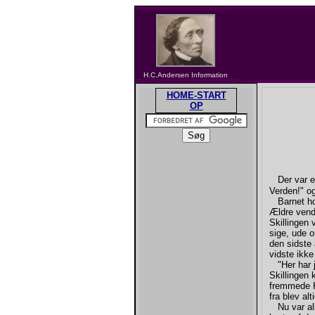
H.C.Andersen Information
HOME-START
OP
Der var e
Verden!" o
Barnet hol
Ældre vend
Skillingen 
sige, ude 
den sidste
vidste ikk
"Her har j
Skillingen
fremmede K
fra blev al
Nu var alle