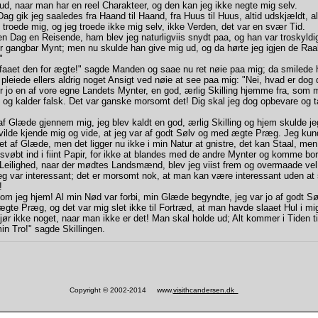
e ud, naar man har en reel Charakteer, og den kan jeg ikke negte mig selv.
g gik jeg saaledes fra Haand til Haand, fra Huus til Huus, altid udskjældt, alt
 troede mig, og jeg troede ikke mig selv, ikke Verden, det var en svær Tid.
Dag en Reisende, ham blev jeg naturligviis snydt paa, og han var troskyldig 
or gangbar Mynt; men nu skulde han give mig ud, og da hørte jeg igjen de Raa
"
aaet den for ægte!" sagde Manden og saae nu ret nøie paa mig; da smilede 
 pleiede ellers aldrig noget Ansigt ved nøie at see paa mig: "Nei, hvad er dog
r jo en af vore egne Landets Mynter, en god, ærlig Skilling hjemme fra, som 
i og kalder falsk. Det var ganske morsomt det! Dig skal jeg dog opbevare og 
 Glæde gjennem mig, jeg blev kaldt en god, ærlig Skilling og hjem skulde jeg
vilde kjende mig og vide, at jeg var af godt Sølv og med ægte Præg. Jeg kun
et af Glæde, men det ligger nu ikke i min Natur at gnistre, det kan Staal, men
vøbt ind i fiint Papir, for ikke at blandes med de andre Mynter og komme bor
g Leilighed, naar der mødtes Landsmænd, blev jeg viist frem og overmaade vel
eg var interessant; det er morsomt nok, at man kan være interessant uden at 
!
 jeg hjem! Al min Nød var forbi, min Glæde begyndte, jeg var jo af godt Søl
ægte Præg, og det var mig slet ikke til Fortræd, at man havde slaaet Hul i m
gjør ikke noget, naar man ikke er det! Man skal holde ud; Alt kommer i Tiden ti
in Tro!" sagde Skillingen.
Copyright © 2002-2014 www.
visithcandersen.dk