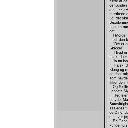
hørte af de
den Anden s
seer ikke V
mærkede den
ud; det sku
Buxelommen
og kom med
det.
I Morgenst
med, den bl
"Det er do
Skikke!"
"Hvad er de
falsk! duer
Ja nu begy
"Falsk! due
Klang og m
de dog! mi
som havde d
ikke! den m
Og Skillin
Landets My
"Jeg elendi
betyde. Ma
Samvittighe
saaledes ti
de Øine, de
som var je
En Gang ko
kunde nu sl