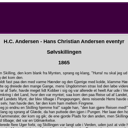
H.C. Andersen - Hans Christian Andersen eventyr
Sølvskillingen
18
65
n Skilling, den kom blank fra Mynten, sprang og klang, "Hurra! nu skal jeg ud 
g det kom den.
dt fast paa den med varme Hænder og den Gjerrige med kolde, klamme Hæ
te og dreiede den mange Gange, mens Ungdommen strax lod den løbe videre
var af Sølv, havde meget lidt Kobber i sig og var allerede et heelt Aar ude i Ver
omkring i det Land, hvor den var myntet; saa kom den paa Reise ud af Landet,
 af Landets Mynt, der blev tilbage i Pengepungen, dens reisende Herre havde
e selv, han havde den, før den kom ham mellem Fingrene.
eg jo endnu en Skilling hjemme fra!" sagde han, "den kan gjøre Reisen med!"
 klang og sprang af Glæde, da han puttede den igjen i Pungen. Her laae den h
ammerater, der kom og gik; de ene gjorde Plads for den anden, men Skilli
tid tilbage; det var en Udmærkelse.
rede flere Uger forbi, og Skillingen var langt ude i Verden, uden just at vide 