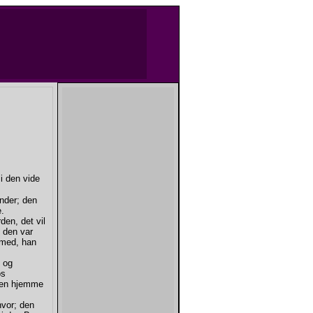
i den vide
nder; den
.
den, det vil
 den var
 med, han
 og
os
ngen hjemme
hvor; den