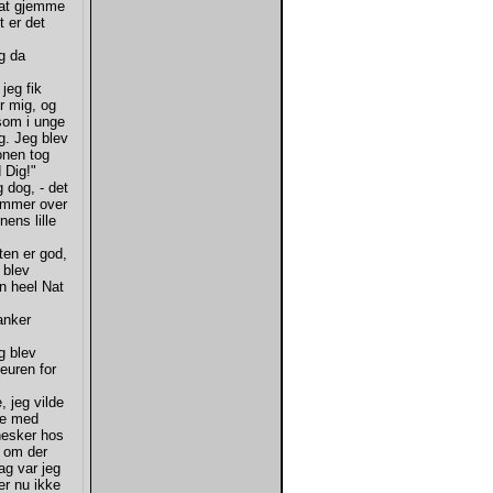
 at gjemme
t er det
g da
jeg fik
or mig, og
 som i unge
g. Jeg blev
onen tog
 Dig!"
 dog, - det
kommer over
ens lille
ten er god,
 blev
n heel Nat
anker
g blev
teuren for
 jeg vilde
aae med
nesker hos
; om der
ag var jeg
er nu ikke