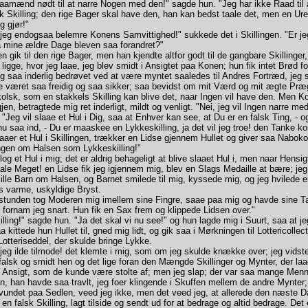
amænd nødt til at narre Nogen med den!" sagde hun. "Jeg har ikke Raad til
k Skilling; den rige Bager skal have den, han kan bedst taale det, men en Ure
eg gjør!"
eg endogsaa belemre Konens Samvittighed!" sukkede det i Skillingen. "Er je
aa mine ældre Dage bleven saa forandret?"
ik til den rige Bager, men han kjendte altfor godt til de gangbare Skillinger, 
 ligge, hvor jeg laae, jeg blev smidt i Ansigtet paa Konen; hun fik intet Brød f
ig saa inderlig bedrøvet ved at være myntet saaledes til Andres Fortræd, jeg
 været saa freidig og saa sikker; saa bevidst om mit Værd og mit ægte Præ
olsk, som en stakkels Skilling kan blive det, naar Ingen vil have den. Men K
jen, betragtede mig ret inderligt, mildt og venligt. "Nei, jeg vil Ingen narre med
"Jeg vil slaae et Hul i Dig, saa at Enhver kan see, at Du er en falsk Ting, - og
nu saa ind, - Du er maaskee en Lykkeskilling, ja det vil jeg troe! den Tanke 
aaer et Hul i Skillingen, trækker en Lidse gjennem Hullet og giver saa Nabokon
ingen om Halsen som Lykkeskilling!"
 et Hul i mig; det er aldrig behageligt at blive slaaet Hul i, men naar Hensig
le Meget! en Lidse fik jeg igjennem mig, blev en Slags Medaille at bære; jeg
ille Barn om Halsen, og Barnet smilede til mig, kyssede mig, og jeg hvilede e
s varme, uskyldige Bryst.
unden tog Moderen mig imellem sine Fingre, saae paa mig og havde sine T
 fornam jeg snart. Hun fik en Sax frem og klippede Lidsen over."
ing!" sagde hun. "Ja det skal vi nu see!" og hun lagde mig i Suurt, saa at je
a kittede hun Hullet til, gned mig lidt, og gik saa i Mørkningen til Lottericollec
Lotteriseddel, der skulde bringe Lykke.
g ilde tilmode! det klemte i mig, som om jeg skulde knække over; jeg vidste,
 falsk og smidt hen og det lige foran den Mængde Skillinger og Mynter, der l
og Ansigt, som de kunde være stolte af; men jeg slap; der var saa mange Men
n, han havde saa travlt, jeg foer klingende i Skuffen mellem de andre Mynter
 vundet paa Sedlen, veed jeg ikke, men det veed jeg, at allerede den næste D
en falsk Skilling, lagt tilside og sendt ud for at bedrage og altid bedrage. Det 