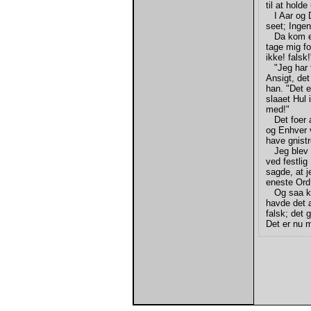
til at hold
I Aar og Da
seet; Ingen
Da kom en 
tage mig f
ikke! falsk!
"Jeg har f
Ansigt, det
han. "Det e
slaaet Hul 
med!"
Det foer af
og Enhver 
have gnistr
Jeg blev s
ved festli
sagde, at j
eneste Ord
Og saa kom
havde det 
falsk; det 
Det er nu m