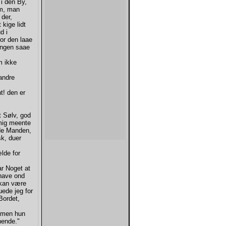
 i den By,
om, man
 der,
kige lidt
d i
or den laae
Ingen saae
m ikke
andre
t! den er
t Sølv, god
mig meente
gde Manden,
sk, duer
lde for
ar Noget at
 have ond
, kan være
uede jeg for
Bordet,
, men hun
hende."