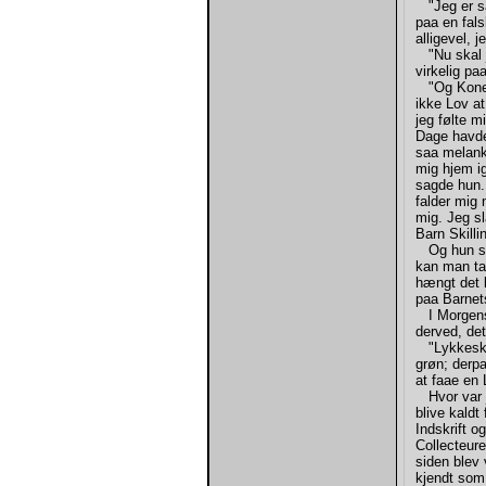
"Jeg er sa
paa en fals
alligevel, j
"Nu skal j
virkelig p
"Og Konen g
ikke Lov at
jeg følte m
Dage havde
saa melank
mig hjem ig
sagde hun. 
falder mig 
mig. Jeg sl
Barn Skill
Og hun slog
kan man taa
hængt det l
paa Barnet
I Morgenst
derved, det
"Lykkeskill
grøn; derpa
at faae en 
Hvor var je
blive kaldt
Indskrift 
Collecteure
siden blev
kjendt som 