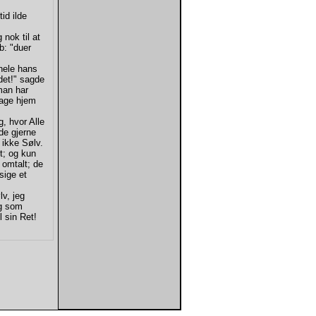
id ilde
nok til at
b: "duer
hele hans
 det!" sagde
man har
tage hjem
, hvor Alle
de gjerne
 ikke Sølv.
t; og kun
 omtalt; de
sige et
v, jeg
ig som
l sin Ret!