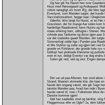
Og han gik fra Haven hen over Gaardens Vol
Huus med Hønsegaard og Andegaard. Midt 
vidste nøiagtigt om hvert Æg, der blev lag
Eventyret, som Manden søgte; det kunde h
Vaccinationsattest, begge laae i Dragkiste
Udenfor, ikke langt fra Huset, er en Høi 
Gravsteen, der for mange Aar siden kom h
hæderlige Raadmænd; hans Hustru og hans
staae omkring ham, udhugne i Stenen. Ma
virkede paa Tankerne og disse igjen paa S
var det saaledes gaaet Manden, der søgte
Sommerfugl sidde lige i Panden paa Raadm
et lille Stykke og satte sig igjen tæt ved 
groede en Fiirkløver, der groede hele sy
fuldtop! han plukkede Kløverne og putted
men et nyt, deiligt Eventyr var dog endnu
Solen gik ned, rød og stor; Engen damp
Det var ud paa Aftenen; han stod alene i
Strand; Maanen skinnede klar, der laae e
havde den engang været, der gik Sagn her
tænkte Manden paa, hvad han inde i Byen 
havde været til, men i Folketroen blive d
Danske kommer igjen!
Idet han saaledes stod og tænkte, slog N
Flaggermuus eller en Ugle? Ja, dem lukke