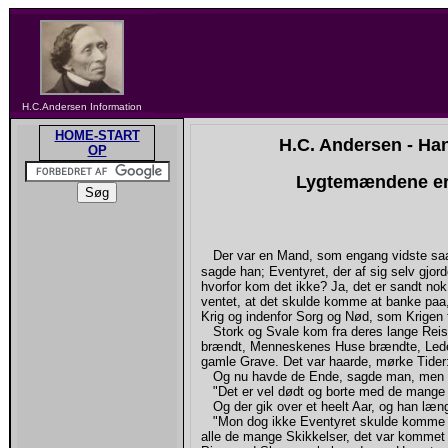
H.C.Andersen Information
HOME-START
H.C. Andersen - Ha
OP
Lygtemændene er
Der var en Mand, som engang vidste sa
sagde han; Eventyret, der af sig selv gjo
hvorfor kom det ikke? Ja, det er sandt no
ventet, at det skulde komme at banke paa, 
Krig og indenfor Sorg og Nød, som Krigen 
Stork og Svale kom fra deres lange Reis
brændt, Menneskenes Huse brændte, Ledet 
gamle Grave. Det var haarde, mørke Tide
Og nu havde de Ende, sagde man, men end
"Det er vel dødt og borte med de mange 
Og der gik over et heelt Aar, og han læn
"Mon dog ikke Eventyret skulde komme ig
alle de mange Skikkelser, det var kommet til