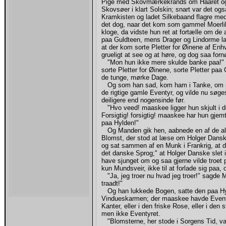
Pige med Skovmærkekrands om Haaret og
Skovsøer i klart Solskin; snart var det
Kramkisten og ladet Silkebaand flagre med 
det dog, naar det kom som gammel Moerlil
kloge, da vidste hun ret at fortælle om de
paa Guldteen, mens Drager og Lindorme la
at der kom sorte Pletter for Øinene af En
grueligt at see og at høre, og dog saa forn
"Mon hun ikke mere skulde banke paa!" 
sorte Pletter for Øinene, sorte Pletter paa 
de tunge, mørke Dage.
Og som han sad, kom ham i Tanke, om ikk
de rigtige gamle Eventyr, og vilde nu søge
deiligere end nogensinde før.
"Hvo veed! maaskee ligger hun skjult i d
Forsigtig! forsigtig! maaskee har hun gjemt
paa Hylden!"
Og Manden gik hen, aabnede en af de aller
Blomst, der stod at læse om Holger Dansk
og sat sammen af en Munk i Frankrig, at d
det danske Sprog;" at Holger Danske slet 
have sjunget om og saa gjerne vilde troet
kun Mundsveir, ikke til at forlade sig pa
"Ja, jeg troer nu hvad jeg troer!" sagde M
traadt!"
Og han lukkede Bogen, satte den paa Hyld
Vindueskarmen; der maaskee havde Eventyr
Kanter, eller i den friske Rose, eller i de
men ikke Eventyret.
"Blomsterne, her stode i Sorgens Tid, var