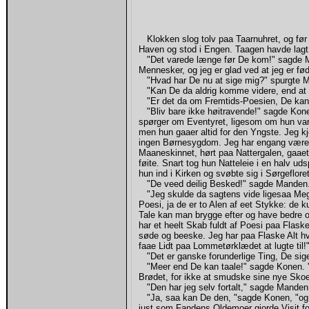
Klokken slog tolv paa Taarnuhret, og før
Haven og stod i Engen. Taagen havde lagt
"Det varede længe før De kom!" sagde Mo
Mennesker, og jeg er glad ved at jeg er fød
"Hvad har De nu at sige mig?" spurgte M
"Kan De da aldrig komme videre, end at
"Er det da om Fremtids-Poesien, De kan 
"Bliv bare ikke høitravende!" sagde Konen
spørger om Eventyret, ligesom om hun var
men hun gaaer altid for den Yngste. Jeg k
ingen Børnesygdom. Jeg har engang været
Maaneskinnet, hørt paa Nattergalen, gaaet
føite. Snart tog hun Natteleie i en halv u
hun ind i Kirken og svøbte sig i Sørgefloret
"De veed deilig Besked!" sagde Manden
"Jeg skulde da sagtens vide ligesaa Me
Poesi, ja de er to Alen af eet Stykke: de 
Tale kan man brygge efter og have bedre og
har et heelt Skab fuldt af Poesi paa Flask
søde og beeske. Jeg har paa Flaske Alt h
faae Lidt paa Lommetørklædet at lugte til!
"Det er ganske forunderlige Ting, De sig
"Meer end De kan taale!" sagde Konen. "D
Brødet, for ikke at smudske sine nye Skoe
"Den har jeg selv fortalt," sagde Manden
"Ja, saa kan De den, "sagde Konen, "og v
just som Fandens Oldemoer gjorde Visit fo