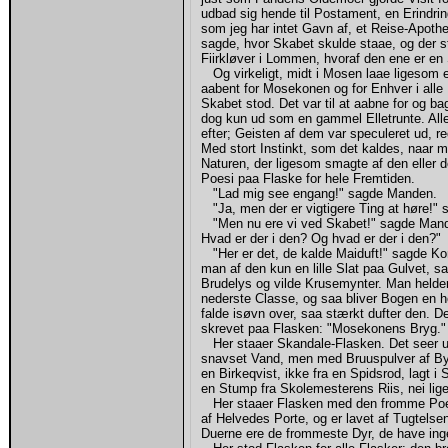
udbad sig hende til Postament, en Erindri
som jeg har intet Gavn af, et Reise-Apoth
sagde, hvor Skabet skulde staae, og der s
Fiirkløver i Lommen, hvoraf den ene er en
Og virkeligt, midt i Mosen laae ligesom e
aabent for Mosekonen og for Enhver i alle 
Skabet stod. Det var til at aabne for og ba
dog kun ud som en gammel Elletrunte. Alle
efter; Geisten af dem var speculeret ud, r
Med stort Instinkt, som det kaldes, naar m
Naturen, der ligesom smagte af den eller d
Poesi paa Flaske for hele Fremtiden.
"Lad mig see engang!" sagde Manden.
"Ja, men der er vigtigere Ting at høre!"
"Men nu ere vi ved Skabet!" sagde Manden 
Hvad er der i den? Og hvad er der i den?"
"Her er det, de kalde Maiduft!" sagde Kon
man af den kun en lille Slat paa Gulvet, s
Brudelys og vilde Krusemynter. Man helder
nederste Classe, og saa bliver Bogen en 
falde isøvn over, saa stærkt dufter den. D
skrevet paa Flasken: "Mosekonens Bryg."
Her staaer Skandale-Flasken. Det seer ud
snavset Vand, men med Bruuspulver af By
en Birkeqvist, ikke fra en Spidsrod, lagt i
en Stump fra Skolemesterens Riis, nei lig
Her staaer Flasken med den fromme Poes
af Helvedes Porte, og er lavet af Tugtels
Duerne ere de frommeste Dyr, de have inge