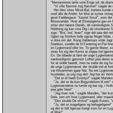
"Menneskene tørre vore Enge ud, de draine
"Vi ville flamme mig flamme!" sagde de n
Her blev strax Minut-Bal, kortere kunde d
med alle de Andre, for ikke at synes stora
givet Faddergave: "kastet Smut", som det 
Mosevandet. Hver af Elverpigerne gav en F
strax den høiere Dands, de vanskeligste Sv
Holdning og kan vise Dig i de strunkeste 
sige: "Bra', bra', brav!" sige det paa det re
Uglen og Storken lode ogsaa Noget falde, 
vi ikke om det. Kong Valdemars vilde Jagt
Stadsen, sendte de til Foræring et Par fi
en Lygtemand eller tre. To gamle Marer, s
strax fra sig den Konst at slippe ind igje
En. De tilbøde at føre de unge Lygtemænd 
sædvanligviis gjennem Luften paa deres 
for at sidde haardt, men nu satte de sig 
de unge Lygtemænd, der skulde ind at forl
var Altsammen igaar Nat. Nu ere Lygtemæn
hvorledes, ja siig mig det! Jeg har en Veir
"Det er et heelt Eventyr!" sagde Manden
"Ja, det er da kun Begyndelsen til eet!" 
Lygtemændene nu tumle og tee sig, i hvilk
paa gale Veie!"
"Jeg troer nok," sagde Manden, "der ku
Dele, een om hver Lygtemand, eller maas
"Den skulde De skrive!" sagde Konen, "el
"Ja, det er mageligere og behageligere!" 
og det er tidt ligesaa trangt som for en Ly
et Muk!"