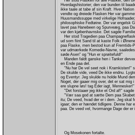
Her stod Flasken for alle Flasker; den br
Hverdagshistorier; den var bunden til ba
ikke taale at tabe af sin Kraft. Hver Nat
vendte og dreiede Flasken Her var gamme
Huusmandssuppe med virkelige Hofraader
philosophiske Fedtøine. Der var engelsk 
lavet paa Hanebeen og Spurveæg, paa Da
var den kjøbenhavnske. Det sagde Familie
Her stod Tragedien paa Champagneflaske; 
ud som fiint Sand til at kaste Folk i Øinene
paa Flaske, men bestod kun af Fremtids-Pl
var udmærkede Komedie-Navne, saaledes:
søde Asen" og "Hun er sprøitefuld!"
Manden faldt ganske hen i Tanker derve
en Ende paa det.
"Nu har De vel seet nok i Kramkisten!" sa
De skulde vide, veed De ikke endnu. Lygt
og Eventyr. Jeg skulde nu holde Mund de
Noget, der gaaer mig over, det er sat mi
ere slupne løs! tag Eder iagt, Mennesker!"
"Det forstaaer jeg ikke et Ord af!" sagd
"Vær saa god at sætte Dem paa Skabet!" s
itu; De veed, hvad der er i dem. Jeg skal 
igaar; den er hændet tidligere. Denne har 
paa. De veed vel, hvormange Dage der er i
Og Mosekonen fortalte.