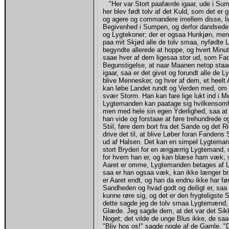
"Her var Stort paafærde igaar, ude i Sumpe
her blev født tolv af det Kuld, som det er
og agere og commandere imellem disse, li
Begivenhed i Sumpen, og derfor dandsed
og Lygtekoner; der er ogsaa Hunkjøn, men
paa mit Skjød alle de tolv smaa, nyfødt
begyndte allerede at hoppe, og hvert Minut 
saae hver af dem ligesaa stor ud, som Fa
Begunstigelse, at naar Maanen netop staa
igaar, saa er det givet og forundt alle de
blive Mennesker, og hver af dem, et heel
kan løbe Landet rundt og Verden med, om ha
svær Storm. Han kan fare lige lukt ind i M
Lygtemanden kan paatage sig hvilkensomhe
men med hele sin egen Yderlighed, saa at 
han vide og forstaae at føre trehundrede 
Stiil, føre dem bort fra det Sande og det 
drive det til, at blive Løber foran Fandens
ud af Halsen. Det kan en simpel Lygteman
stort Bryderi for en ærgjærrig Lygtemand, 
for hvem han er, og kan blæse ham væk, 
Aaret er omme, Lygtemanden betages af Læn
saa er han ogsaa væk, kan ikke længer bræ
er Aaret endt, og han da endnu ikke har f
Sandheden og hvad godt og deiligt er, saa 
kunne røre sig, og det er den frygteligste St
dette sagde jeg de tolv smaa Lygtemænd, 
Glæde. Jeg sagde dem, at det var det Sikk
Noget; det vilde de unge Blus ikke, de sa
"Bliv hos os!" sagde nogle af de Gamle. 