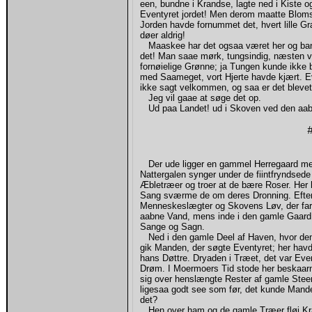
een, bundne i Krandse, lagte ned i Kiste 
Eventyret jordet! Men derom maatte Bloms
Jorden havde fornummet det, hvert lille Gr
døer aldrig!
Maaskee har det ogsaa været her og bank
det! Man saae mørk, tungsindig, næsten vre
fornøielige Grønne; ja Tungen kunde ikke 
med Saameget, vort Hjerte havde kjært. Ev
ikke sagt velkommen, og saa er det blevet
Jeg vil gaae at søge det op.
Ud paa Landet! ud i Skoven ved den aab
Der ude ligger en gammel Herregaard med
Nattergalen synger under de fiintfryndse
Æbletræer og troer at de bære Roser. Her
Sang sværme de om deres Dronning. Eftera
Menneskeslægter og Skovens Løv, der fare
aabne Vand, mens inde i den gamle Gaard, 
Sange og Sagn.
Ned i den gamle Deel af Haven, hvor den s
gik Manden, der søgte Eventyret; her ha
hans Døttre. Dryaden i Træet, det var Eve
Drøm. I Moermoers Tid stode her beskaarn
sig over henslængte Rester af gamle Stee
ligesaa godt see som før, det kunde Mande
det?
Hen over ham og de gamle Træer fløi Krage