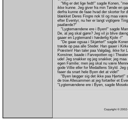
"Mig er det lige fedt!" sagde Konen, "me
ikke kunne. Jeg giver fra min Tønde en g
derfra kunne de faae hvad der skorter fo
blækket Deres Fingre nok til og maa være 
efter Eventyr, nu her er langt vigtigere Tin
paafærde?"
"Lygtemændene ere i Byen!" sagde Manden,
De, at jeg skal gjøre? Jeg vil jo blive dæn
gaaer en Lygtemand i hæderlig Kjole -!"
"De gaae ogsaa i Skjørter!" sagde Konen
træde op paa alle Steder. Han gaaer i Kirk
Præsten! Han taler paa Valgdag, ikke for 
Konstner, baade i Farvepotten og i Theate
ude! Jeg snakker og jeg snakker, jeg maa 
egen Familie; men jeg skal nu være Menn
gode Villie eller for Medaillens Skyld. Jeg 
faaer da snart hele Byen det at vide!"
"Byen lægger sig det ikke paa Hjertet!" 
de troe Allesammen at jeg fortæller et Even
"Lygtemændene ere i Byen, sagde Mosekon
Copyright © 200