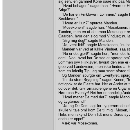
sig selv, en gammel Kone saae ind paa M
"Hvad behager!" sagde han. "Hvem er Hun
Stige?"
"De har en Fiirkløver i Lommen," sagde hu
Sexkløver!"
"Hvem er Hun?" spurgte Manden.
"Mosekonen!" sagde hun. "Mosekonen, som
Tønden, men en af de smaa Moseunger rev
Gaarden, hvor den slog mod Vinduet; nu lø
"Siig mig dog!" sagde Manden.
"Ja, vent lidt!" sagde Mosekonen, "nu har
Manden var ved at lukke Vinduet, saa st
"Nu er det gjort!" sagde hun, "men det ha
dertil. Naa, hvad har De saa at spørge om? 
Lommen syv Fiirkløver, hvoraf den ene er 
groe ved Landeveien, men ikke findes af 
som en løierlig Tip, jeg maa snart afsted 
Og Manden spurgte om Eventyret, spurgt
"Ih, du store Brygning!" sagde Konen, "ha
rigtignok at de Fleste har. Her er Andet a
ud over det. Giv Smaadrengene en Cigar o
Høre paa Eventyr! Nei her er sandelig Andet
"Hvad mener De med det?" sagde Manden
og Lygtemænd!"
"Ja tag De Dem iagt for Lygtemændene!" 
skulle vi tale om! kom De til mig i Mosen
Hele, men skynd Dem lidt mens Deres syv
endnu er oppe!"
Væk var Mosekonen.