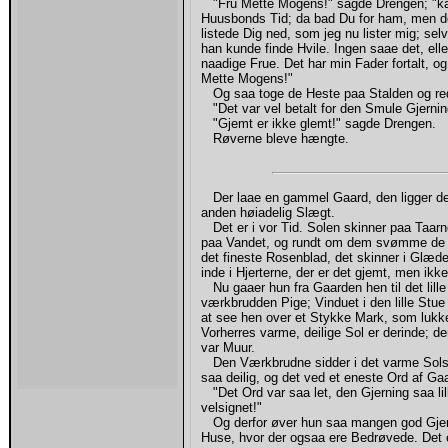
"Fru Mette Mogens!" sagde Drengen; "kan
Huusbonds Tid; da bad Du for ham, men det
listede Dig ned, som jeg nu lister mig; sel
han kunde finde Hvile. Ingen saae det, ell
naadige Frue. Det har min Fader fortalt, og
Mette Mogens!"
Og saa toge de Heste paa Stalden og rede
"Det var vel betalt for den Smule Gjern
"Gjemt er ikke glemt!" sagde Drengen.
Røverne bleve hængte.
Der laae en gammel Gaard, den ligger der 
anden høiadelig Slægt.
Det er i vor Tid. Solen skinner paa Taarn
paa Vandet, og rundt om dem svømme de v
det fineste Rosenblad, det skinner i Glæd
inde i Hjerterne, der er det gjemt, men ikk
Nu gaaer hun fra Gaarden hen til det lill
værkbrudden Pige; Vinduet i den lille Stu
at see hen over et Stykke Mark, som lukke
Vorherres varme, deilige Sol er derinde; 
var Muur.
Den Værkbrudne sidder i det varme Solski
saa deilig, og det ved et eneste Ord af Ga
"Det Ord var saa let, den Gjerning saa lill
velsignet!"
Og derfor øver hun saa mangen god Gjerni
Huse, hvor der ogsaa ere Bedrøvede. Det er