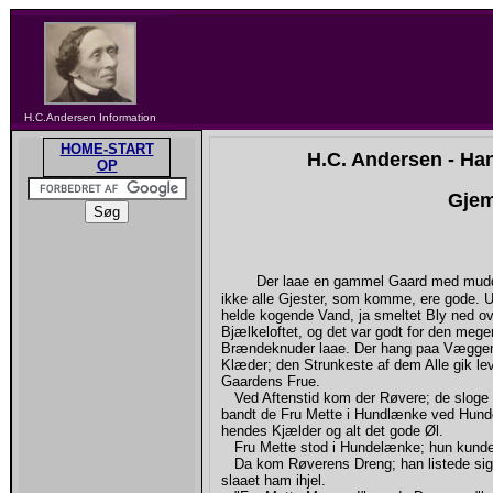
H.C.Andersen Information
HOME-START
H.C. Andersen - Ha
OP
Gjem
Der laae en gammel Gaard med mudd
ikke alle Gjester, som komme, ere gode. Un
helde kogende Vand, ja smeltet Bly ned ove
Bjælkeloftet, og det var godt for den meg
Brændeknuder laae. Der hang paa Væggen 
Klæder; den Strunkeste af dem Alle gik l
Gaardens Frue.
Ved Aftenstid kom der Røvere; de sloge 
bandt de Fru Mette i Hundlænke ved Hundeh
hendes Kjælder og alt det gode Øl.
Fru Mette stod i Hundelænke; hun kunde
Da kom Røverens Dreng; han listede sig s
slaaet ham ihjel.