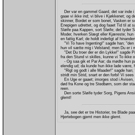
Der var en gammel Gaard, det var inde i d
gaae vi ikke ind; vi blive i Kjøkkenet; og d
skinner, Bordet er som bonet, Vasken er 
Enepigen udrettet, og dog faaet Tid til at
Sløife paa Kappen, sort Sløife; det tyder S
Moder, hverken Slægt eller Kjæreste; hun e
en fattig Karl; de holdt inderligt af hinan
"Vi To have Ingenting!" sagde han; "den 
hun vil sætte mig i Velstand; men Du er i m
"Det Du troer der er din Lykke!" sagde P
fra den Stund vi skilles, kunne vi To ikke o
- Og saa gik et Par Aar; da mødte hun p
elendig ud; da kunde hun ikke lade være,
"Rigt og godt i alle Maader!" sagde han; 
stridt min Strid, snart er den forbi! Vi sees
En Uge er gaaet; imorges stod i Avisen, 
død fra Kone og tre Stedbørn, som der sta
reen.
Den sorte Sløife tyder Sorg, Pigens Ansigt
glemt!
Ja, see det er tre Historier, tre Blade pa
Hjertebogen gjemt men ikke glemt.