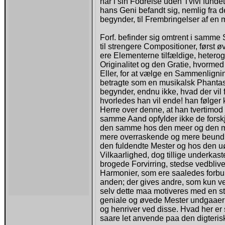
har i sin Fodreise uden Tvivl fund
hans Geni befandt sig, nemlig fra 
begynder, til Frembringelser af en 
Forf. befinder sig omtrent i samme 
til strengere Compositioner, først 
ere Elementerne tilfældige, heter
Originalitet og den Gratie, hvorm
Eller, for at vælge en Sammenligni
betragte som en musikalsk Phantasi
begynder, endnu ikke, hvad der vi
hvorledes han vil ende! han følger k
Herre over denne, at han tvertimod
samme Aand opfylder ikke de forskj
den samme hos den meer og den min
mere overraskende og mere beundr
den fuldendte Mester og hos den u
Vilkaarlighed, dog tillige underkas
brogede Forvirring, stedse vedblive
Harmonier, som ere saaledes forbun
anden; der gives andre, som kun ve
selv dette maa motiveres med en s
geniale og øvede Mester undgaaer hi
og henriver ved disse. Hvad her er
saare let anvende paa den digteris