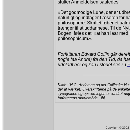
slutter Anmeldelsen saaledes:
»Det godmodige Lune, der er udbred
naturligt og indtager Læseren for h
philosophere. Skriftet røber et ualm
trænger til at uddannese. Til de Nyt
Bogen, føies det, »at han iaar m
philosophicum.«
Forfatteren Edvard Collin går dereft
nogle faa Andre) fra den Tid, da ha
udeladt her og kan i stedet ses i
i
H
Kilde: "H.C. Andersen og det Collinske H
del af værket. Overskrifterne på de enkelte 
Typografien og opsætningen er ændret nogle s
forfatterens skrivemåde. lbj
Copyright © 200