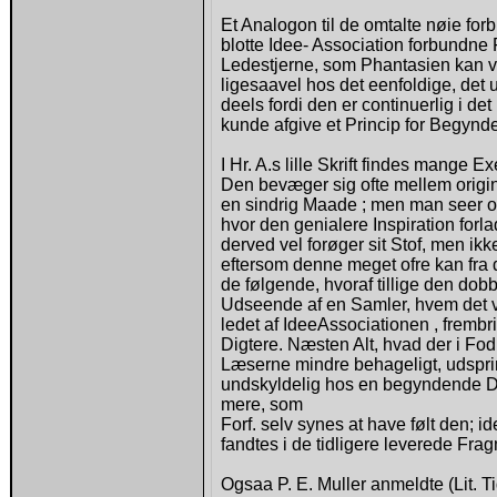
Et Analogon til de omtalte nøie fo
blotte Idee- Association forbundne 
Ledestjerne, som Phantasien kan væl
ligesaavel hos det eenfoldige, de
deels fordi den er continuerlig i d
kunde afgive et Princip for Begyn
I Hr. A.s lille Skrift findes mange
Den bevæger sig ofte mellem origin
en sindrig Maade ; men man seer og
hvor den genialere Inspiration forla
derved vel forøger sit Stof, men i
eftersom denne meget ofre kan fra de
de følgende, hvoraf tillige den dob
Udseende af en Samler, hvem det ve
ledet af IdeeAssociationen , frem
Digtere. Næsten Alt, hvad der i Fo
Læserne mindre behageligt, udsprin
undskyldelig hos en begyndende D
mere, som
Forf. selv synes at have følt den; i
fandtes i de tidligere leverede Frag
Ogsaa P. E. Muller anmeldte (Lit. T