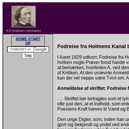
H.C.Andersen Information
HOME-START
OP
Fodreise fra Holmens Kanal 
I Aaret 1829 udkom: Fodreise fra H
hvilken nogle Prøver forud havde væ
at bemærkes, hvorledes A. ved denn
af Kritiken. At den unævnte Anmelder
kan der vel neppe være Tvivl om.
Anmeldelse af skriftet: Fodreise
. . . Skriftet bør betragtes som et l
ofte just deri, at et Indhold, som en
Poesiens Kraft hæves til Værd og 
Den unge Digter, som, inden han u
gjort sig bekjendt og yndet ved end