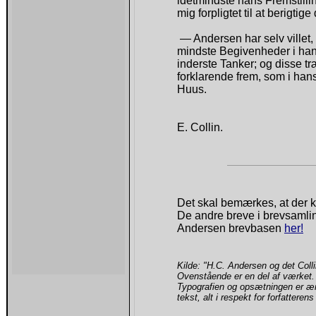
idetmindste hans Fremstillin
mig forpligtet til at berigtig
— Andersen har selv villet
mindste Begivenheder i hans
inderste Tanker; og disse tr
forklarende frem, som i hans 
Huus.
E. Collin.
Det skal bemærkes, at der k
De andre breve i brevsamlin
Andersen brevbasen
her!
Kilde: "H.C. Andersen og det Col
Ovenstående er en del af værket. O
Typografien og opsætningen er ændr
tekst, alt i respekt for forfatteren