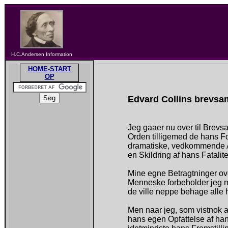
H.C.Andersen Information
HOME-START
OP
Edvard Collins brevsa
Jeg gaaer nu over til Brev
Orden tilligemed de hans Fo
dramatiske, vedkommende Ac
en Skildring af hans Fatalite
Mine egne Betragtninger ov
Menneske forbeholder jeg m
de ville neppe behage alle
Men naar jeg, som vistnok af
hans egen Opfattelse af han