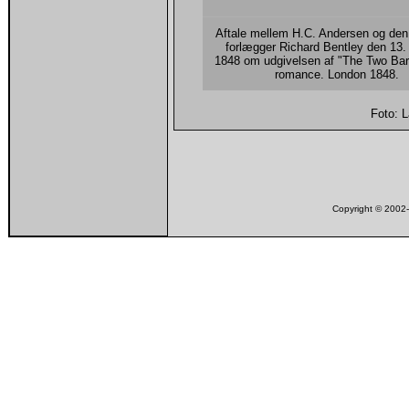
Aftale mellem H.C. Andersen og den
forlægger Richard Bentley den 13.
1848 om udgivelsen af "The Two Bar
romance. London 1848.
Foto: 
Copyright © 200