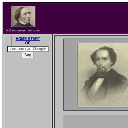
H.C.Andersen Information
HOME-START
OP