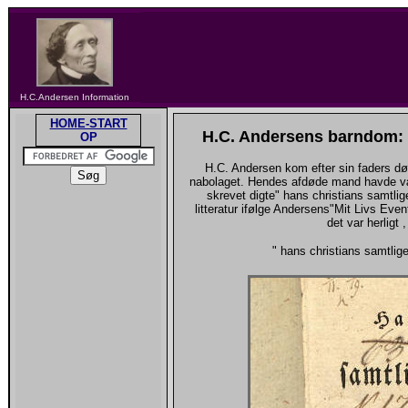
H.C.Andersen Information
HOME-START
H.C. Andersens barndom: 
OP
H.C. Andersen kom efter sin faders d
nabolaget. Hendes afdøde mand havde v
skrevet digte" hans christians samtlig
litteratur ifølge Andersens"Mit Livs Ev
det var herligt 
" hans christians samtlige