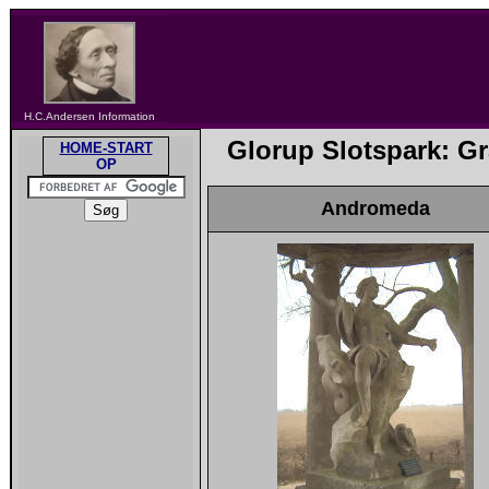
H.C.Andersen Information
Glorup Slotspark: 
HOME-START
OP
Andromeda